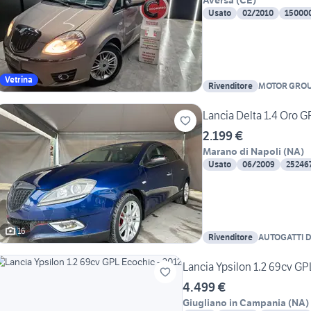
Aversa
(
CE
)
Usato
02/2010
15000
Vetrina
Rivenditore
MOTOR GRO
Lancia Delta 1.4 Oro G
2.199 €
Marano di Napoli
(
NA
)
Usato
06/2009
25246
16
Rivenditore
AUTOGATTI D
Lancia Ypsilon 1.2 69cv GP
4.499 €
Giugliano in Campania
(
NA
)