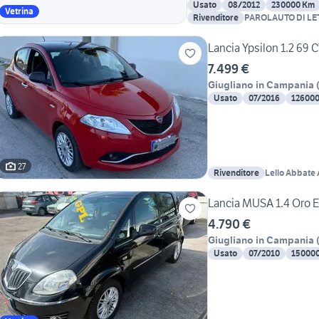
Usato
08/2012
230000 Km
Vetrina
Rivenditore
PAROLAUTO DI LE
Lancia Ypsilon 1.2 69 
7.499 €
Giugliano in Campania
Usato
07/2016
12600
27
Rivenditore
Lello Abbate 
Lancia MUSA 1.4 Oro 
4.790 €
Giugliano in Campania
Usato
07/2010
15000