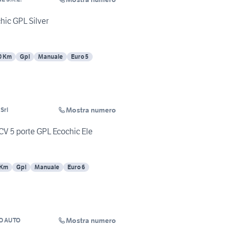
chic GPL Silver
0 Km
Gpl
Manuale
Euro 5
Mostra numero
Srl
CV 5 porte GPL Ecochic Ele
 Km
Gpl
Manuale
Euro 6
Mostra numero
O AUTO