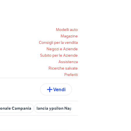
Modelli auto
Magazine
Consigli per la vendita
Negozi e Aziende
Subito per le Aziende
Assistenza
Ricerche salvate
Preferiti
Vendi
 tonale Campania
lancia ypsilon Napoli provincia
accessori auto