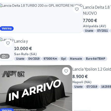
Lancia Delta 1
NUOVO
7.700 €
Atripalda
(
AV
)
Vetrina
Usato
07/2011
Lancia y
10.000 €
San Rufo
(
SA
)
6
Usato
04/2019
97000 Km
Gpl
Manuale
Euro 6d-TEMP
Lancia Ypsilon 1.2 Gol
8.900 €
Napoli
(
NA
)
Usato
07/2019
16255
Vetrina