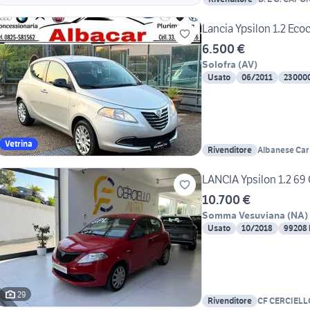
Lancia Ypsilon 1.2 Eco
6.500 €
Solofra
(
AV
)
Usato
06/2011
23000
Vetrina
Rivenditore
Albanese Car 
LANCIA Ypsilon 1.2 69 
10.700 €
Somma Vesuviana
(
NA
)
Usato
10/2018
99208
29
Rivenditore
CF CERCIELL