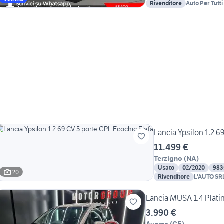
Rivenditore
Auto Per Tutt
Lancia Ypsilon 1.2 6
11.499 €
Terzigno
(
NA
)
Usato
02/2020
983
20
Rivenditore
L'AUTO SR
Lancia MUSA 1.4 Plati
3.990 €