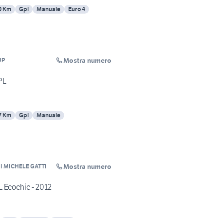
0 Km
Gpl
Manuale
Euro 4
Mostra numero
UP
PL
7 Km
Gpl
Manuale
Mostra numero
I MICHELE GATTI
L Ecochic - 2012