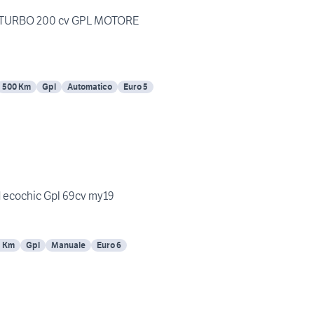
.8 TURBO 200 cv GPL MOTORE
500 Km
Gpl
Automatico
Euro 5
d ecochic Gpl 69cv my19
5 Km
Gpl
Manuale
Euro 6