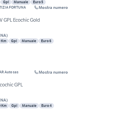
Gpl
Manuale
Euro 5
Mostra numero
TIZIA FORTUNA
CV GPL Ecochic Gold
(
NA
)
0 Km
Gpl
Manuale
Euro 6
Mostra numero
AR Auto sas
Ecochic GPL
(
NA
)
0 Km
Gpl
Manuale
Euro 4