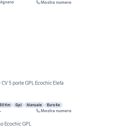
Mostra numero
i Agnano
9 CV 5 porte GPL Ecochic Elefa
50 Km
Gpl
Manuale
Euro 6e
Mostra numero
L
no Ecochic GPL