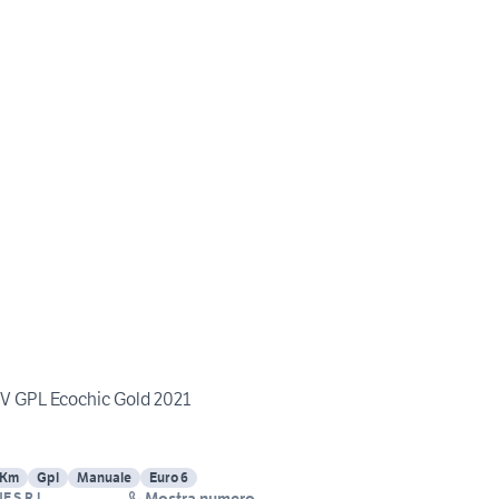
 CV GPL Ecochic Gold 2021
 Km
Gpl
Manuale
Euro 6
Mostra numero
E S.R.L.