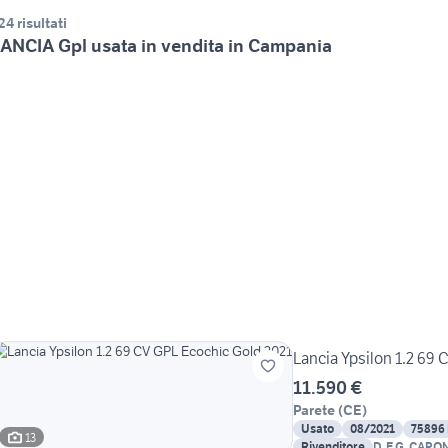
24 risultati
ANCIA Gpl usata in vendita in Campania
Lancia Ypsilon 1.2 69
11.590 €
Parete
(
CE
)
Usato
08/2021
75896
13
Rivenditore
D. E G. CAPON