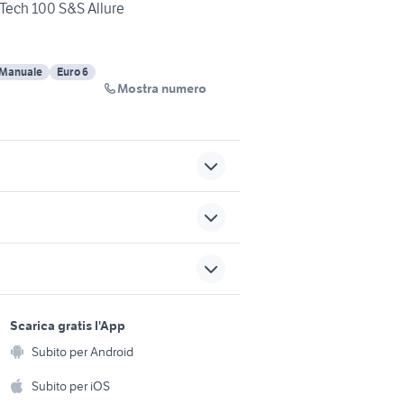
ech 100 S&S Allure
Manuale
Euro 6
Mostra numero
nissan gpl km 0
smart usata cagliari
at panda
fiat diesel Lazio
sports e hobby
a
Scarica gratis l'App
li
beverly in umbria
Animali
Subito per Android
ento e
Accessori per animali
hi
Subito per iOS