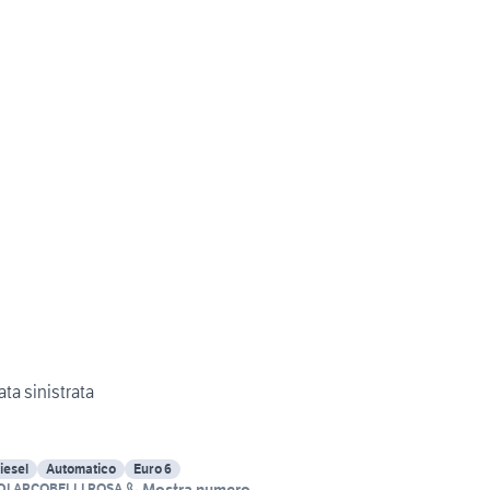
ta sinistrata
iesel
Automatico
Euro 6
Mostra numero
 DI ARCOBELLI ROSA