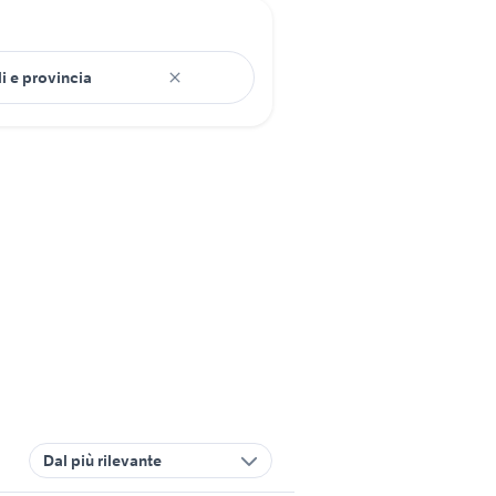
Dal più rilevante