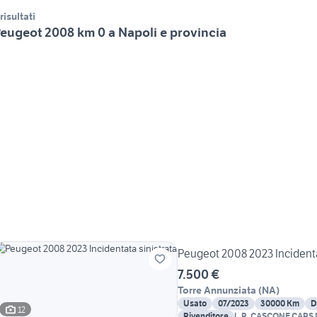
 risultati
eugeot 2008 km 0 a Napoli e provincia
Peugeot 2008 2023 Incidenta
7.500 €
Torre Annunziata
(
NA
)
Usato
07/2023
30000 Km
D
12
Rivenditore
L.R. CASCONE CARS