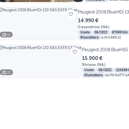
Peugeot 2008 BlueHDi 13
14.990 €
Casandrino
(
NA
)
Usato
06/2022
87000 Km
13
Rivenditore
A.M.CARS 22
Peugeot 2008 BlueHDi 
15.900 €
Striano
(
NA
)
Usato
06/2022
124389
22
Rivenditore
AUTO GATTI S