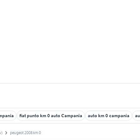
mpania
fiat punto km 0 auto Campania
auto km 0 campania
au
v)
peugeot 2008 km 0