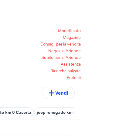
Modelli auto
Magazine
Consigli per la vendita
Negozi e Aziende
Subito per le Aziende
Assistenza
Ricerche salvate
Preferiti
Vendi
to km 0 Caserta
jeep renegade km 0 napoli
peugeot 2008 access