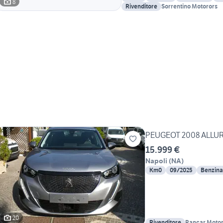
8
Rivenditore
Sorrentino Motorors
PEUGEOT 2008 ALLURE
15.999 €
Napoli
(
NA
)
Km0
09/2025
Benzina
20
Rivenditore
Pancar Motori