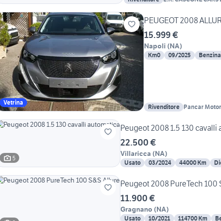
PEUGEOT 2008 ALLURE
15.999 €
Napoli
(
NA
)
Km0
09/2025
Benzina
Vetrina
Rivenditore
Pancar Motori
Peugeot 2008 1.5 130 cavalli
22.500 €
Villaricca
(
NA
)
5
Usato
03/2024
44000 Km
Di
Peugeot 2008 PureTech 100 
11.900 €
Gragnano
(
NA
)
Usato
10/2021
114700 Km
B