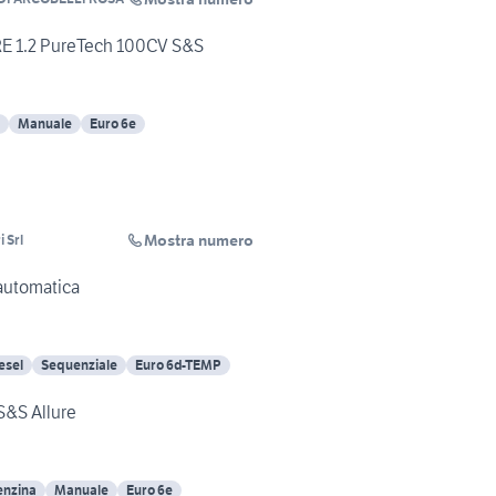
 1.2 PureTech 100CV S&S
Manuale
Euro 6e
Mostra numero
 Srl
 automatica
esel
Sequenziale
Euro 6d-TEMP
S&S Allure
enzina
Manuale
Euro 6e