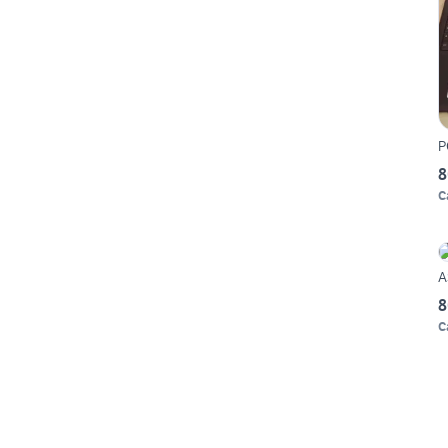
P
8
C
A
8
C