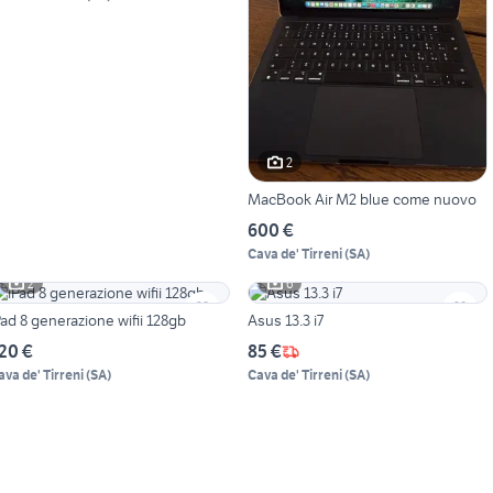
2
MacBook Air M2 blue come nuovo
600 €
Cava de' Tirreni
(
SA
)
2
6
Pad 8 generazione wifii 128gb
Asus 13.3 i7
20 €
85 €
ava de' Tirreni
(
SA
)
Cava de' Tirreni
(
SA
)