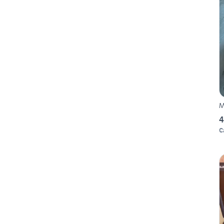
M
4
C