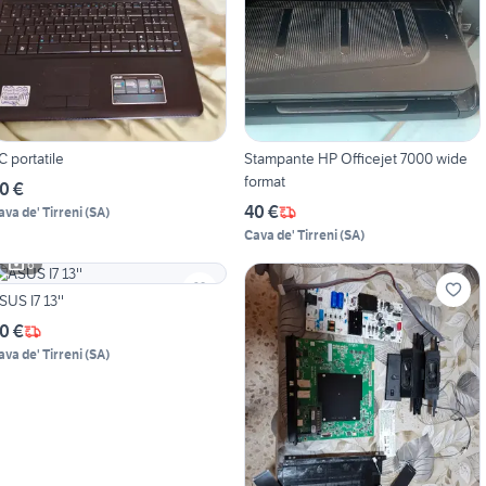
C portatile
Stampante HP Officejet 7000 wide
format
0 €
40 €
ava de' Tirreni
(
SA
)
Cava de' Tirreni
(
SA
)
6
SUS I7 13''
0 €
ava de' Tirreni
(
SA
)