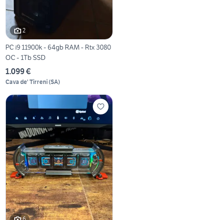
2
PC i9 11900k - 64gb RAM - Rtx 3080
OC - 1Tb SSD
1.099 €
Cava de' Tirreni
(
SA
)
6