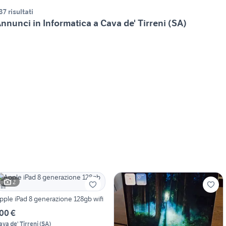
37 risultati
nnunci in Informatica a Cava de' Tirreni (SA)
2
pple iPad 8 generazione 128gb wifi
00 €
ava de' Tirreni
(
SA
)