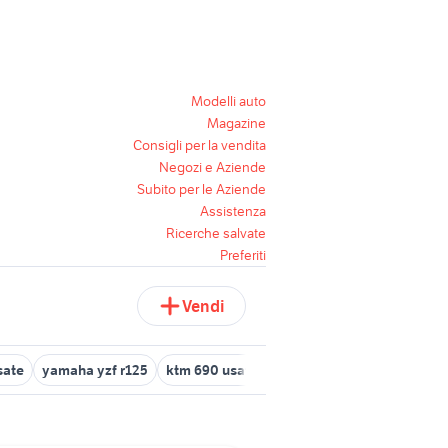
Modelli auto
Magazine
Consigli per la vendita
Negozi e Aziende
Subito per le Aziende
Assistenza
Ricerche salvate
Preferiti
Vendi
sate
yamaha yzf r125
ktm 690 usato
case in vendita terracina