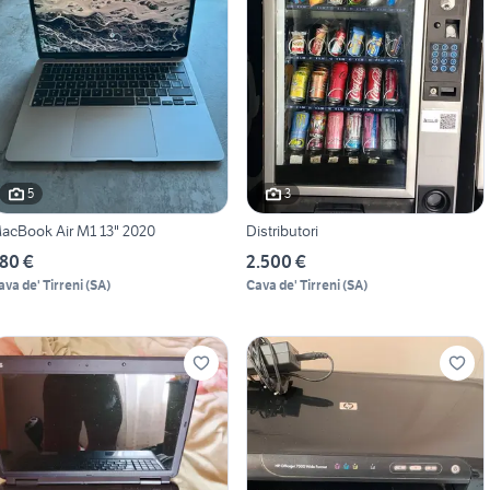
5
3
acBook Air M1 13" 2020
Distributori
80 €
2.500 €
ava de' Tirreni
(
SA
)
Cava de' Tirreni
(
SA
)