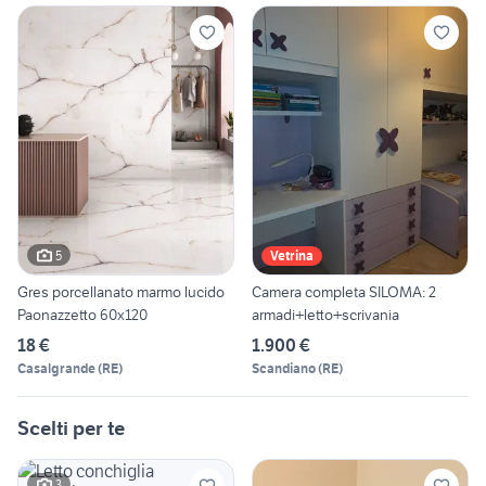
5
Vetrina
Gres porcellanato marmo lucido
Camera completa SILOMA: 2
Paonazzetto 60x120
armadi+letto+scrivania
18 €
1.900 €
Casalgrande
(
RE
)
Scandiano
(
RE
)
Scelti per te
3