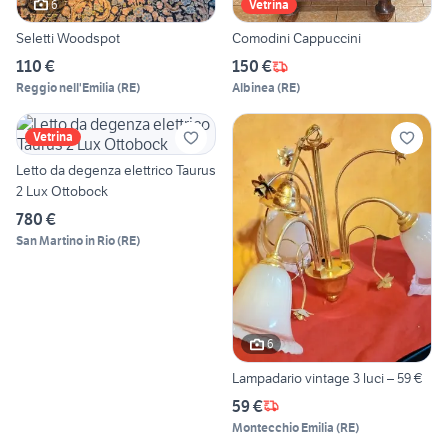
6
Vetrina
Seletti Woodspot
Comodini Cappuccini
110 €
150 €
Reggio nell'Emilia
(
RE
)
Albinea
(
RE
)
Vetrina
Letto da degenza elettrico Taurus
2 Lux Ottobock
780 €
San Martino in Rio
(
RE
)
6
Lampadario vintage 3 luci – 59 €
59 €
Montecchio Emilia
(
RE
)