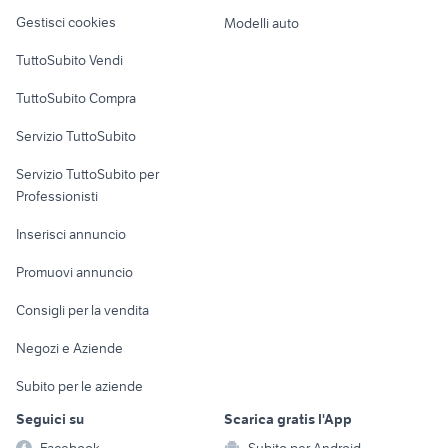
Veicoli commerciali
altro
Gestisci cookies
Modelli auto
Case vacanza
TuttoSubito Vendi
Uffici e Locali
TuttoSubito Compra
commerciali
Servizio TuttoSubito
elettronica
per la casa e la
sports e hobby
Servizio TuttoSubito per
persona
Informatica
Animali
Professionisti
Arredamento e
Console e
Accessori per
Casalinghi
Inserisci annuncio
Videogiochi
animali
Elettrodomestici
Promuovi annuncio
Audio/Video
Musica e Film
Giardino e Fai da te
Consigli per la vendita
Fotografia
Libri e Riviste
Abbigliamento e
Negozi e Aziende
Telefonia
Strumenti Musicali
Accessori
Subito per le aziende
Sports
Tutto per i bambini
Seguici su
Scarica gratis l'App
Biciclette