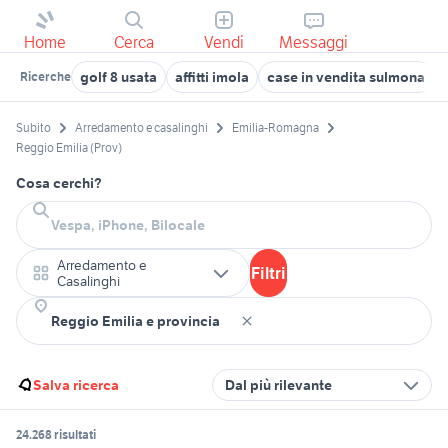
Home
Cerca
Vendi
Messaggi
golf 8 usata
affitti imola
case in vendita sulmona
Ricerche
Subito
Arredamento e casalinghi
Emilia-Romagna
Reggio Emilia (Prov)
Cosa cerchi?
Arredamento e
Filtri
Casalinghi
Salva ricerca
Dal più rilevante
24.268 risultati