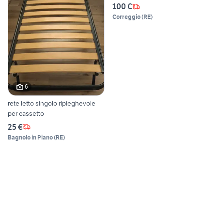
100 €
Correggio
(
RE
)
6
rete letto singolo ripieghevole
per cassetto
25 €
Bagnolo in Piano
(
RE
)