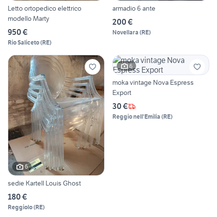
Letto ortopedico elettrico
armadio 6 ante
modello Marty
200 €
950 €
Novellara
(
RE
)
Rio Saliceto
(
RE
)
6
moka vintage Nova Espress
Export
30 €
Reggio nell'Emilia
(
RE
)
6
sedie Kartell Louis Ghost
180 €
Reggiolo
(
RE
)