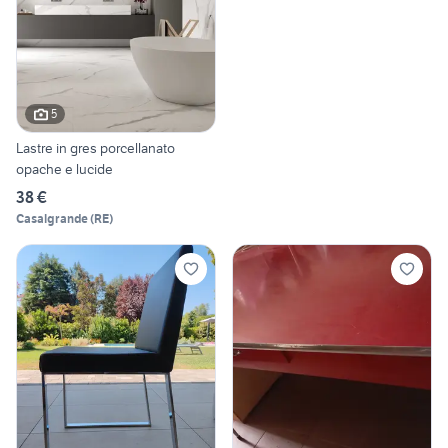
5
Lastre in gres porcellanato
opache e lucide
38 €
Casalgrande
(
RE
)