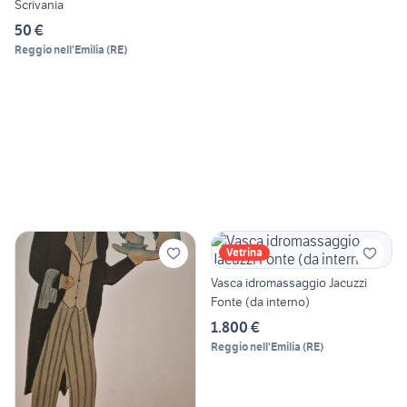
Scrivania
50 €
Reggio nell'Emilia
(
RE
)
Vetrina
Vasca idromassaggio Jacuzzi
Fonte (da interno)
1.800 €
Reggio nell'Emilia
(
RE
)