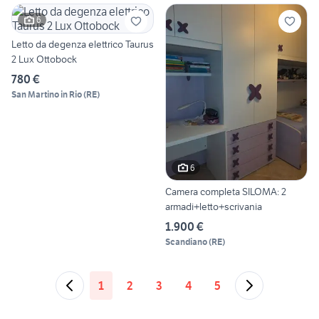
6
Letto da degenza elettrico Taurus
2 Lux Ottobock
780 €
San Martino in Rio
(
RE
)
6
Camera completa SILOMA: 2
armadi+letto+scrivania
1.900 €
Scandiano
(
RE
)
1
2
3
4
5