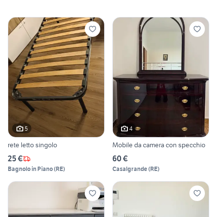
5
4
rete letto singolo
Mobile da camera con specchio
25 €
60 €
Bagnolo in Piano
(
RE
)
Casalgrande
(
RE
)