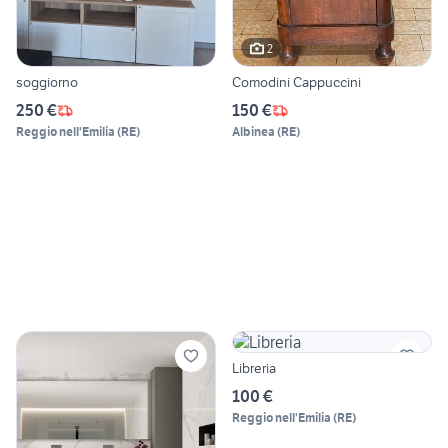
2
soggiorno
Comodini Cappuccini
250 €
150 €
Reggio nell'Emilia
(
RE
)
Albinea
(
RE
)
Libreria
100 €
Reggio nell'Emilia
(
RE
)