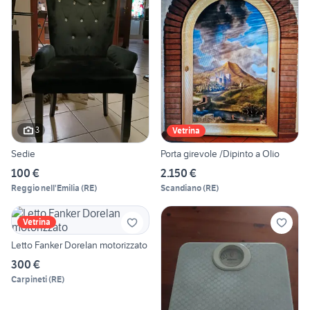
3
Vetrina
Sedie
Porta girevole /Dipinto a Olio
100 €
2.150 €
Reggio nell'Emilia
(
RE
)
Scandiano
(
RE
)
Vetrina
Letto Fanker Dorelan motorizzato
300 €
Carpineti
(
RE
)