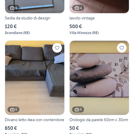
6
4
Sedia da studio di design
tavolo vintage
120 €
500 €
Scandiano
(
RE
)
Villa Minozzo
(
RE
)
6
6
Divano letto ikea con contenitore
Orologio da parete 60cm x 30cm
650 €
50 €