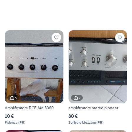
5
2
Amplificatore RCF AM 5060
amplificatore stereo pioneer
10 €
80 €
Fidenza
(
PR
)
Sorbolo Mezzani
(
PR
)