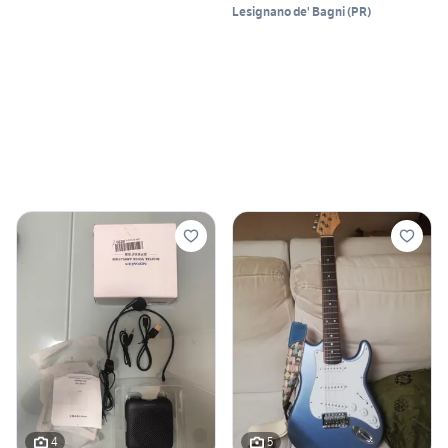
Lesignano de' Bagni
(
PR
)
4
5