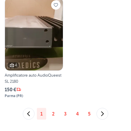
4
Amplificatore auto AudioQueest
SL 2180
150 €
Parma
(
PR
)
1
2
3
4
5