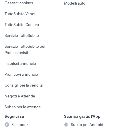
Gestisci cookies
Modelli auto
Case vacanza
TuttoSubito Vendi
Uffici e Locali
TuttoSubito Compra
commerciali
Servizio TuttoSubito
elettronica
per la casa e la
sports e hobby
Servizio TuttoSubito per
persona
Informatica
Animali
Professionisti
Arredamento e
Console e
Accessori per
Casalinghi
Inserisci annuncio
Videogiochi
animali
Elettrodomestici
Promuovi annuncio
Audio/Video
Musica e Film
Giardino e Fai da te
Consigli per la vendita
Fotografia
Libri e Riviste
Abbigliamento e
Negozi e Aziende
Telefonia
Strumenti Musicali
Accessori
Subito per le aziende
Sports
Tutto per i bambini
Seguici su
Scarica gratis l'App
Biciclette
Facebook
Subito per Android