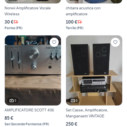
Norwii Amplificatore Vocale
chitarra acustica con
Wireless
amplificatore
30 €
100 €
Parma
(
PR
)
Torrile
(
PR
)
5
6
AMPLIFICATORE SCOTT 406
Set Casse, Amplificatore,
Mangianastri VINTAGE
85 €
250 €
San Secondo Parmense
(
PR
)