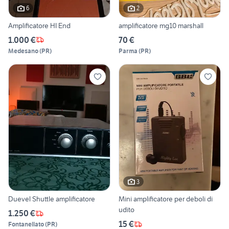
6
2
Amplificatore HI End
amplificatore mg10 marshall
1.000 €
70 €
Medesano
(
PR
)
Parma
(
PR
)
3
Duevel Shuttle amplificatore
Mini amplificatore per deboli di
udito
1.250 €
15 €
Fontanellato
(
PR
)