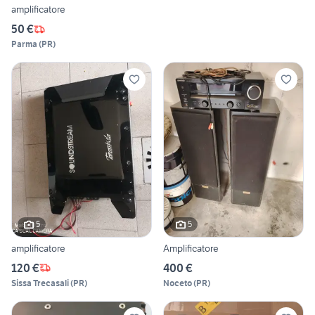
amplificatore
50 €
Parma
(
PR
)
5
5
amplificatore
Amplificatore
120 €
400 €
Sissa Trecasali
(
PR
)
Noceto
(
PR
)