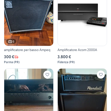
6
amplificatore per basso Ampeq
Amplificatore Acom 2000A
300 €
3.800 €
Parma
(
PR
)
Fidenza
(
PR
)