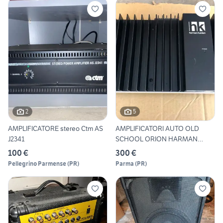
2
5
AMPLIFICATORE stereo Ctm AS
AMPLIFICATORI AUTO OLD
J2341
SCHOOL ORION HARMAN
KARDON
100 €
300 €
Pellegrino Parmense
(
PR
)
Parma
(
PR
)