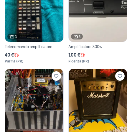
3
6
Telecomando amplificatore
Amplificatore 300w
40 €
100 €
Parma
(
PR
)
Fidenza
(
PR
)