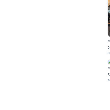
M
2
I
M
5
S