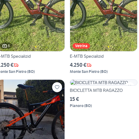
6
Vetrina
-MTB Specializid
E-MTB Specializid
.250 €
4.250 €
onte San Pietro
(
BO
)
Monte San Pietro
(
BO
)
BICICLETTA MTB RAGAZZO
15 €
Pianoro
(
BO
)