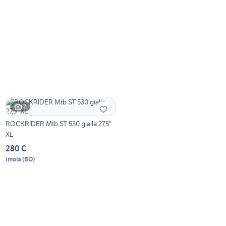
2
ROCKRIDER Mtb ST 530 gialla 27,5"
XL
280 €
Imola
(
BO
)