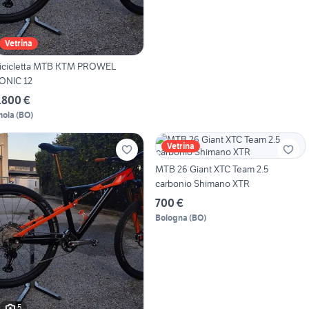
Vetrina
icicletta MTB KTM PROWEL
SONIC 12
.800 €
mola
(
BO
)
Vetrina
MTB 26 Giant XTC Team 2.5
carbonio Shimano XTR
700 €
Bologna
(
BO
)
5