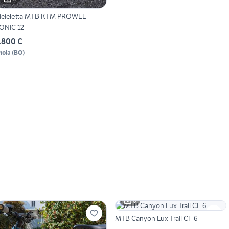
icicletta MTB KTM PROWEL
SONIC 12
.800 €
mola
(
BO
)
6
MTB Canyon Lux Trail CF 6