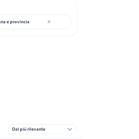
Dal più rilevante