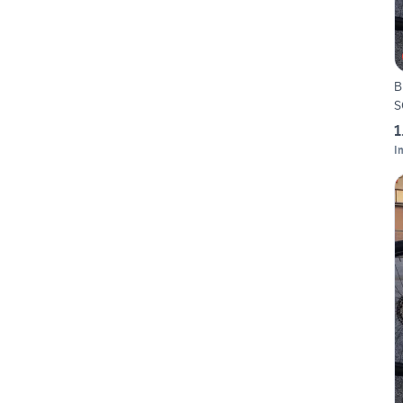
B
1
I