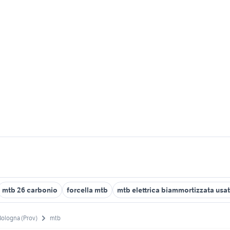
mtb 26 carbonio
forcella mtb
mtb elettrica biammortizzata usa
Bologna (Prov)
mtb