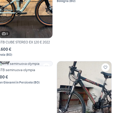
Bologna
(
BO
)
9
TB CUBE STEREO EX 120 E 2022
.600 €
mola
(
BO
)
6
TB seminuova olympia
00 €
an Giovanni in Persiceto
(
BO
)