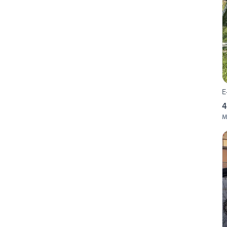
E
4
M