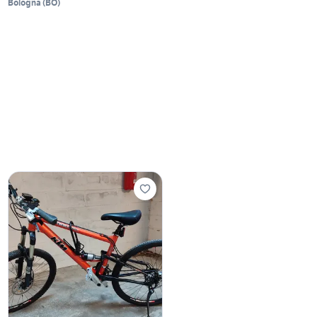
Bologna
(
BO
)