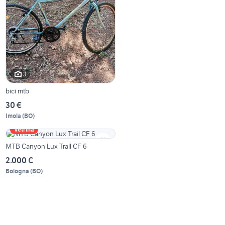
3
bici mtb
30 €
Imola
(
BO
)
Vetrina
MTB Canyon Lux Trail CF 6
2.000 €
Bologna
(
BO
)