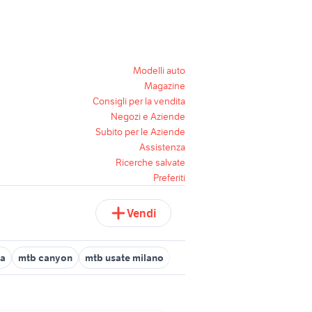
Modelli auto
Magazine
Consigli per la vendita
Negozi e Aziende
Subito per le Aziende
Assistenza
Ricerche salvate
Preferiti
Vendi
ta
mtb canyon
mtb usate milano
mtb cube 29 carbonio
ammo