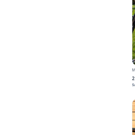
M
2
S