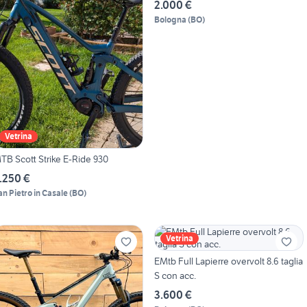
2.000 €
Bologna
(
BO
)
Vetrina
TB Scott Strike E-Ride 930
.250 €
an Pietro in Casale
(
BO
)
Vetrina
EMtb Full Lapierre overvolt 8.6 taglia
S con acc.
3.600 €