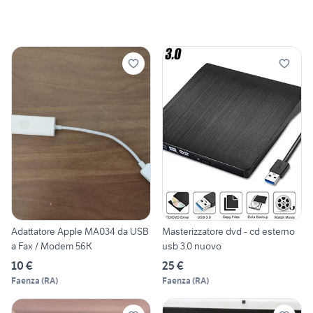
Adattatore Apple MA034 da USB
Masterizzatore dvd - cd esterno
a Fax / Modem 56K
usb 3.0 nuovo
10 €
25 €
Faenza
(
RA
)
Faenza
(
RA
)