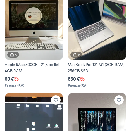
5
6
Apple iMac 500GB - 21,5 pollici -
MacBook Pro 13" M1 (8GB RAM,
4GB RAM
256GB SSD)
60 €
650 €
Faenza
(
RA
)
Faenza
(
RA
)