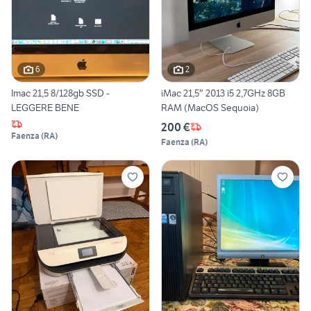
6
2
Imac 21,5 8/128gb SSD -
iMac 21,5″ 2013 i5 2,7GHz 8GB
LEGGERE BENE
RAM (MacOS Sequoia)
200 €
Faenza
(
RA
)
Faenza
(
RA
)