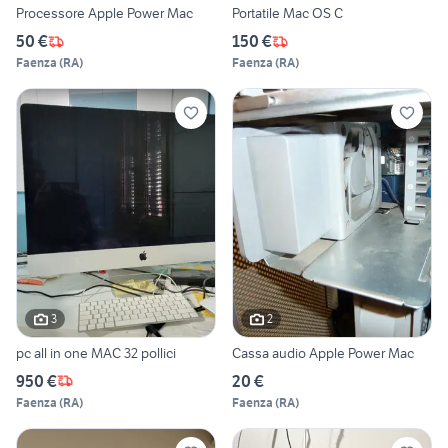
Processore Apple Power Mac
Portatile Mac OS C
50 €
150 €
Faenza
(
RA
)
Faenza
(
RA
)
3
2
pc all in one MAC 32 pollici
Cassa audio Apple Power Mac
950 €
20 €
Faenza
(
RA
)
Faenza
(
RA
)