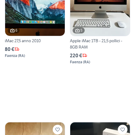
6
5
iMac 27,5 anno 2010
Apple iMac 1TB - 21,5 pollici -
8GB RAM
80 €
220 €
Faenza
(
RA
)
Faenza
(
RA
)