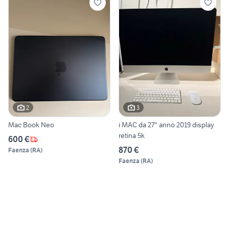
2
3
Mac Book Neo
i MAC da 27'' anno 2019 display
retina 5k
600 €
870 €
Faenza
(
RA
)
Faenza
(
RA
)