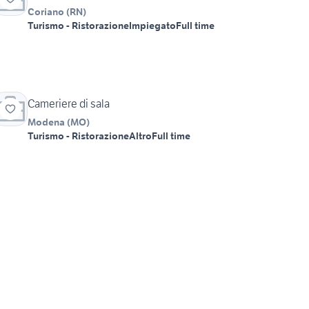
Coriano
(
RN
)
Turismo - Ristorazione
Impiegato
Full time
Cameriere di sala
Modena
(
MO
)
Turismo - Ristorazione
Altro
Full time