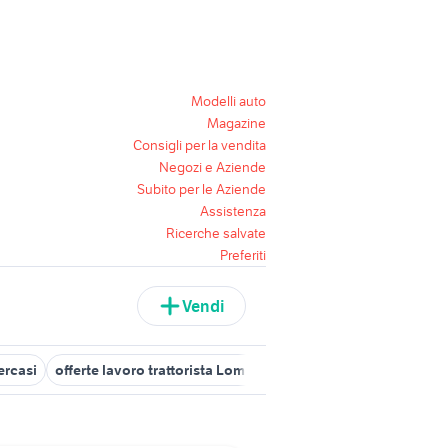
Modelli auto
Magazine
Consigli per la vendita
Negozi e Aziende
Subito per le Aziende
Assistenza
Ricerche salvate
Preferiti
Vendi
cercasi
offerte lavoro trattorista Lombardia
offerte lavoro trattor