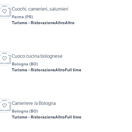
Cuochi, camerieri, salumieri
Parma
(
PR
)
Turismo - Ristorazione
Altro
Altro
Cuoco cucina bolognese
Bologna
(
BO
)
Turismo - Ristorazione
Altro
Full time
Cameriere /a Bologna
Bologna
(
BO
)
Turismo - Ristorazione
Altro
Full time