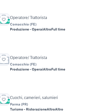
Operatore/ Trattorista
Vetrina
Comacchio
(
FE
)
Produzione - Operai
Altro
Full time
Operatore/ Trattorista
Comacchio
(
FE
)
Produzione - Operai
Altro
Full time
Cuochi, camerieri, salumieri
Vetrina
Parma
(
PR
)
Turismo - Ristorazione
Altro
Altro