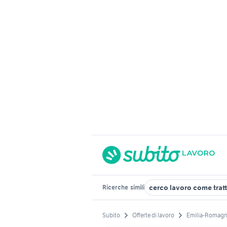
cerco lavoro come tratt
Ricerche
simili
Subito
Offerte di lavoro
Emilia-Romag