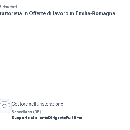
5 risultati
rattorista in Offerte di lavoro in Emilia-Romagna
Gestore nella ristorazione
Scandiano
(
RE
)
Supporto al cliente
Dirigente
Full time