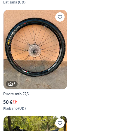
Latisana
(
UD
)
5
Ruote mtb 27,5
50 €
Flaibano
(
UD
)