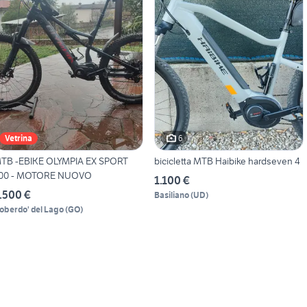
6
Vetrina
 -EBIKE OLYMPIA EX SPORT
bicicletta MTB Haibike hardseven 4
00 - MOTORE NUOVO
1.100 €
.500 €
Basiliano
(
UD
)
oberdo' del Lago
(
GO
)