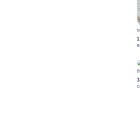
b
1
B
B
3
C