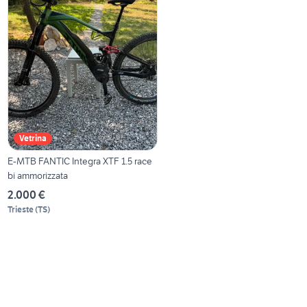
Vetrina
E-MTB FANTIC Integra XTF 1.5 race
bi ammorizzata
2.000 €
Trieste
(
TS
)