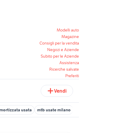
Modelli auto
Magazine
Consigli per la vendita
Negozi e Aziende
Subito per le Aziende
Assistenza
Ricerche salvate
Preferiti
Vendi
mortizzata usata
mtb usate milano
mtb 24
mtb canyon
casc