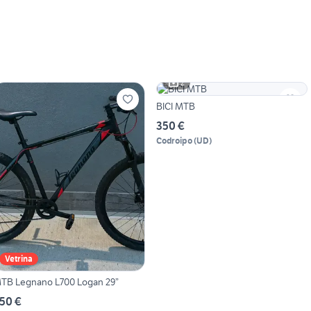
2
BICI MTB
350 €
Codroipo
(
UD
)
Vetrina
TB Legnano L700 Logan 29”
50 €