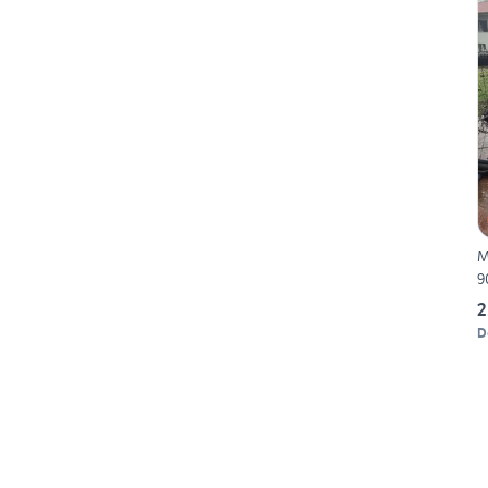
MTB
9
2
D