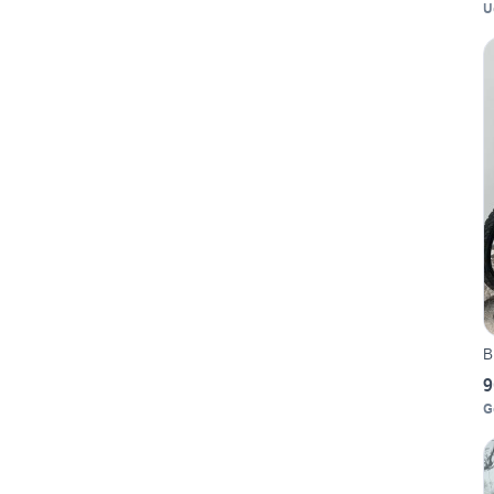
U
B
9
G