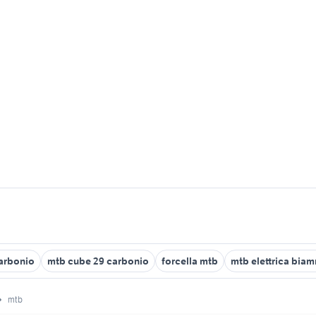
arbonio
mtb cube 29 carbonio
forcella mtb
mtb elettrica biam
mtb