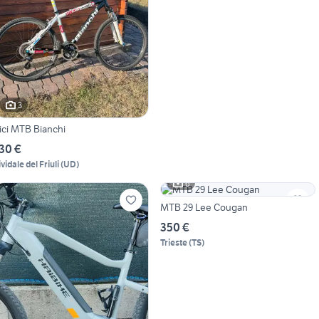
3
ici MTB Bianchi
30 €
vidale del Friuli
(
UD
)
6
MTB 29 Lee Cougan
350 €
Trieste
(
TS
)