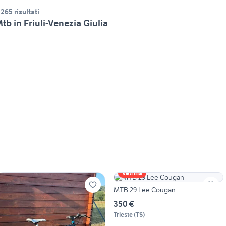
.265 risultati
tb in Friuli-Venezia Giulia
Vetrina
MTB 29 Lee Cougan
350 €
Trieste
(
TS
)