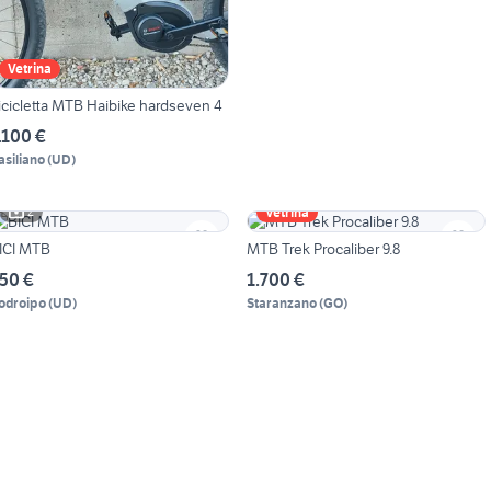
Vetrina
icicletta MTB Haibike hardseven 4
.100 €
asiliano
(
UD
)
2
Vetrina
ICI MTB
MTB Trek Procaliber 9.8
50 €
1.700 €
odroipo
(
UD
)
Staranzano
(
GO
)