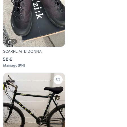
2
SCARPE MTB DONNA
50 €
Maniago
(
PN
)