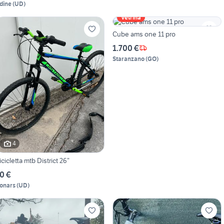
dine
(
UD
)
Vetrina
Cube ams one 11 pro
1.700 €
Staranzano
(
GO
)
4
icicletta mtb District 26”
0 €
onars
(
UD
)