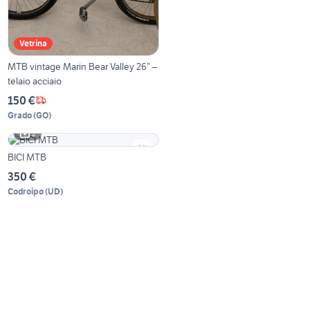
Vetrina
MTB vintage Marin Bear Valley 26” –
telaio acciaio
150 €
Grado
(
GO
)
2
BICI MTB
350 €
Codroipo
(
UD
)