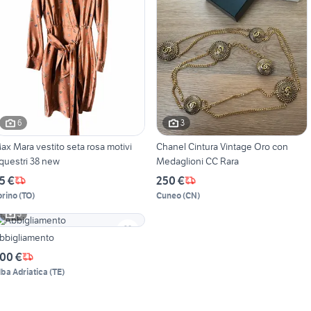
6
3
ax Mara vestito seta rosa motivi
Chanel Cintura Vintage Oro con
questri 38 new
Medaglioni CC Rara
5 €
250 €
orino
(
TO
)
Cuneo
(
CN
)
3
bbigliamento
00 €
lba Adriatica
(
TE
)