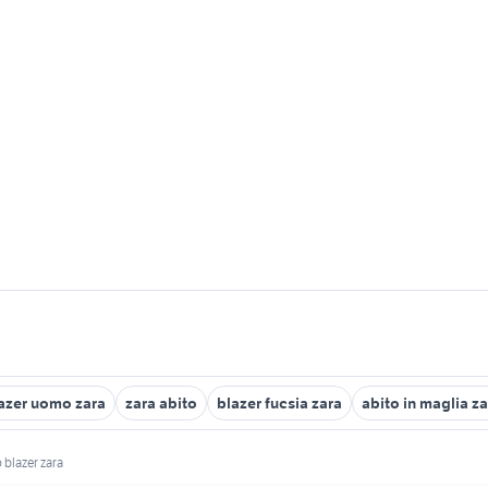
azer uomo zara
zara abito
blazer fucsia zara
abito in maglia z
 blazer zara