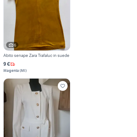
6
Abito senape Zara Trafaluc in suede
9 €
Magenta
(
MI
)