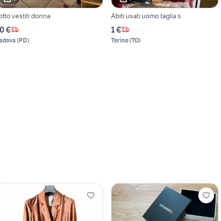
otto vestiti donna
Abiti usati uomo taglia s
0 €
1 €
adova
(
PD
)
Torino
(
TO
)