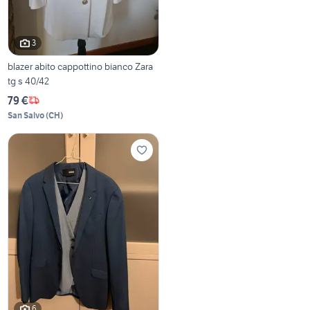
3
blazer abito cappottino bianco Zara
tg s 40/42
79 €
San Salvo
(
CH
)
6