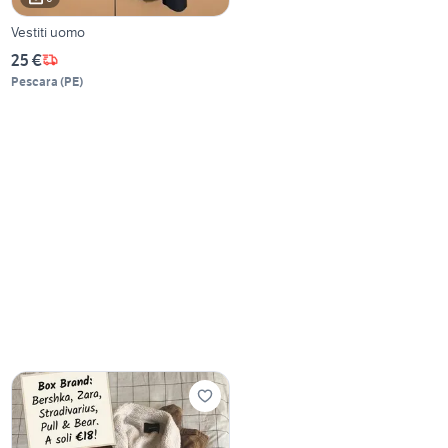
Vestiti uomo
25 €
Pescara
(
PE
)