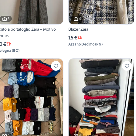
6
4
bito a portafoglio Zara – Motivo
Blazer Zara
heck
15 €
0 €
Azzano Decimo
(
PN
)
ologna
(
BO
)
4
4