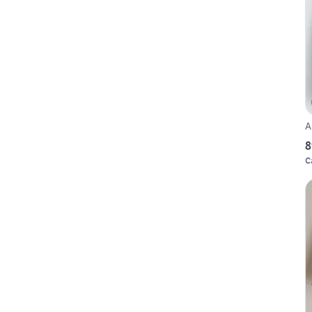
A
8
C