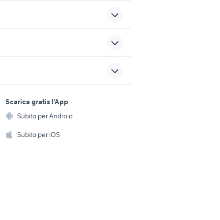
accessori auto Cagnano
to
Varano
 kg
phon dyson airwrap
sports e hobby
a
Scarica gratis l'App
Animali
scritta panda 4x4
Subito per Android
ento e
Accessori per animali
motore vespa et4 125
hi
Subito per iOS
Musica e Film
omestici
Libri e Riviste
e Fai da te
Strumenti Musicali
amento e
ri
Sports
 i bambini
Biciclette