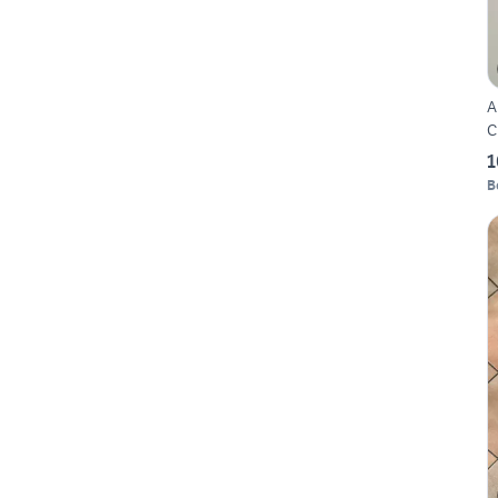
A
C
1
B