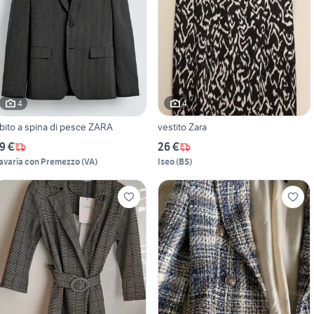
4
4
bito a spina di pesce ZARA
vestito Zara
9 €
26 €
avaria con Premezzo
(
VA
)
Iseo
(
BS
)