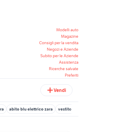
Modelli auto
Magazine
Consigli per la vendita
Negozi e Aziende
Subito per le Aziende
Assistenza
Ricerche salvate
Preferiti
Vendi
ara
abito blu elettrico zara
vestito blazer bianco
oviesse blaze