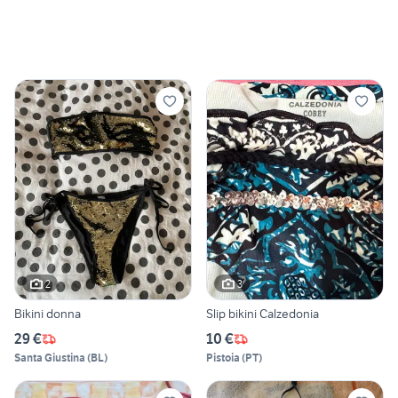
2
3
Bikini donna
Slip bikini Calzedonia
29 €
10 €
Santa Giustina
(
BL
)
Pistoia
(
PT
)