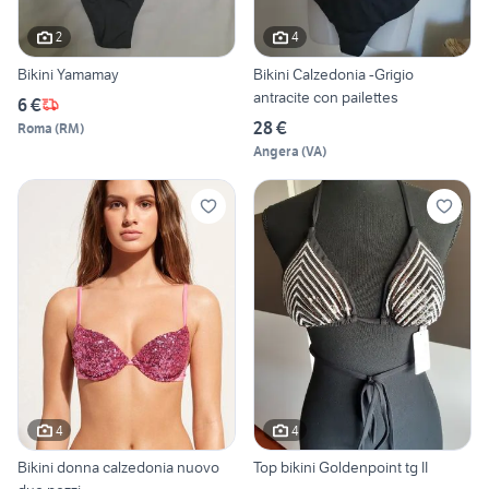
2
4
Bikini Yamamay
Bikini Calzedonia -Grigio
antracite con pailettes
6 €
28 €
Roma
(
RM
)
Angera
(
VA
)
4
4
Bikini donna calzedonia nuovo
Top bikini Goldenpoint tg II