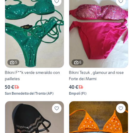
5
6
Bikini F**k verde smeraldo con
Bikini Tezuk , glamour and rose
pailletes
Forte dei Marmi
50 €
40 €
San Benedetto del Tronto
(
AP
)
Empoli
(
FI
)