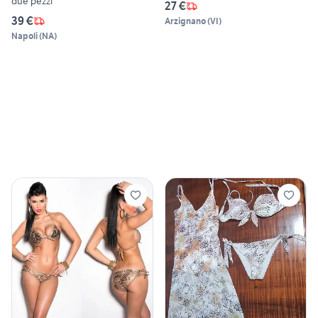
due pezzi
27 €
39 €
Arzignano
(
VI
)
Napoli
(
NA
)