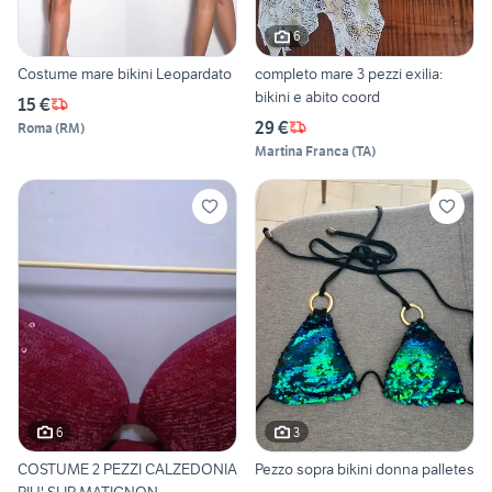
6
Costume mare bikini Leopardato
completo mare 3 pezzi exilia:
bikini e abito coord
15 €
29 €
Roma
(
RM
)
Martina Franca
(
TA
)
6
3
COSTUME 2 PEZZI CALZEDONIA
Pezzo sopra bikini donna palletes