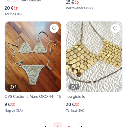
PIU' SLIP MATIGNON
15 €
20 €
Portovenere
(
SP
)
Torino
(
TO
)
6
3
OVS Costume Mare ORO 44 - 46
Top gioiello
9 €
20 €
Napoli
(
NA
)
Terlizzi
(
BA
)