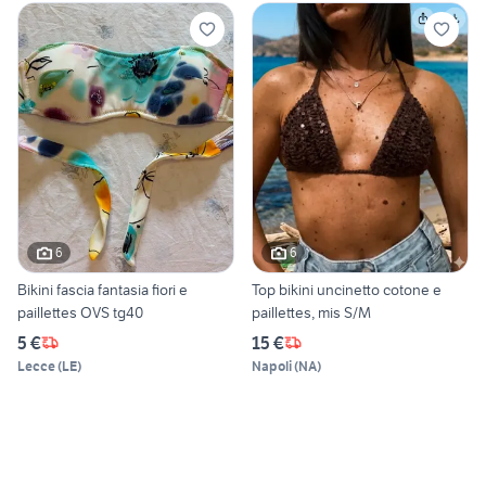
6
6
Bikini fascia fantasia fiori e
Top bikini uncinetto cotone e
paillettes OVS tg40
paillettes, mis S/M
5 €
15 €
Lecce
(
LE
)
Napoli
(
NA
)