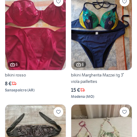
6
6
bikini rosso
bikini Margherita Mazzei tg 3°
viola paillettes
8 €
15 €
Sansepolcro
(
AR
)
Modena
(
MO
)