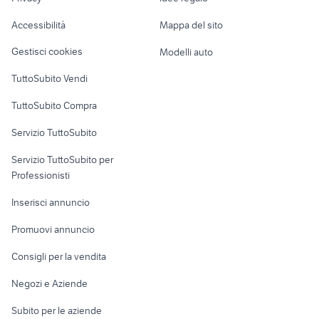
Garage e box
ricambi nissan terrano 2 usati
honda nc750x accessori moto
Caravan e Camper
Accessibilità
Mappa del sito
Loft, mansarde e
Veicoli commerciali
altro
Gestisci cookies
Modelli auto
Case vacanza
TuttoSubito Vendi
Uffici e Locali
TuttoSubito Compra
commerciali
Servizio TuttoSubito
elettronica
per la casa e la
sports e hobby
Servizio TuttoSubito per
persona
Informatica
Animali
Professionisti
Arredamento e
Console e
Accessori per
Casalinghi
Inserisci annuncio
Videogiochi
animali
Elettrodomestici
Promuovi annuncio
Audio/Video
Musica e Film
Giardino e Fai da te
Consigli per la vendita
Fotografia
Libri e Riviste
Abbigliamento e
Negozi e Aziende
Telefonia
Strumenti Musicali
Accessori
Subito per le aziende
Sports