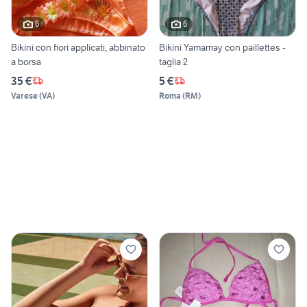
6
6
Bikini con fiori applicati, abbinato
Bikini Yamamay con paillettes -
a borsa
taglia 2
35 €
5 €
Varese
(
VA
)
Roma
(
RM
)