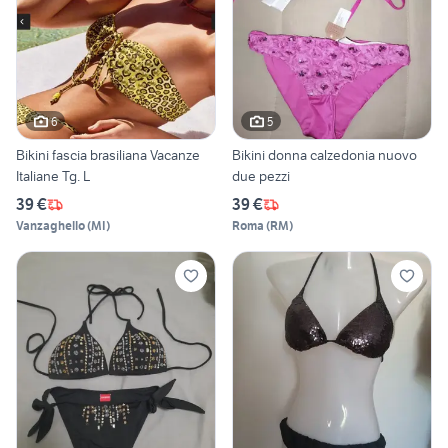
6
5
Bikini fascia brasiliana Vacanze
Bikini donna calzedonia nuovo
Italiane Tg. L
due pezzi
39 €
39 €
Vanzaghello
(
MI
)
Roma
(
RM
)