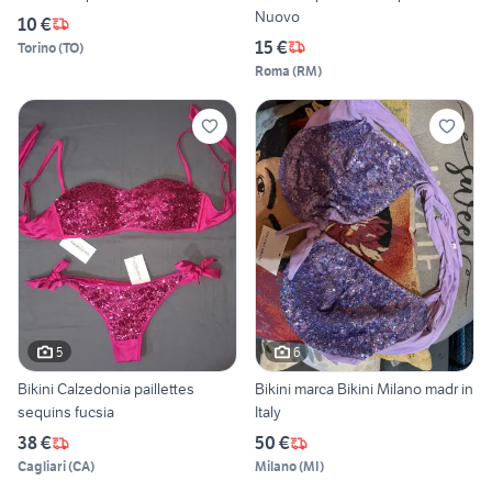
Nuovo
10 €
15 €
Torino
(
TO
)
Roma
(
RM
)
5
6
Bikini Calzedonia paillettes
Bikini marca Bikini Milano madr in
sequins fucsia
Italy
38 €
50 €
Cagliari
(
CA
)
Milano
(
MI
)