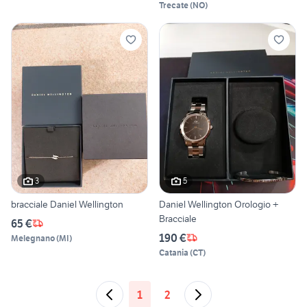
Trecate
(
NO
)
3
5
bracciale Daniel Wellington
Daniel Wellington Orologio +
Bracciale
65 €
190 €
Melegnano
(
MI
)
Catania
(
CT
)
1
2