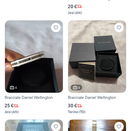
20 €
Jesi
(
AN
)
4
4
Bracciale Daniel Wellington
Bracciale Daniel Wellington
25 €
30 €
Jesi
(
AN
)
Torino
(
TO
)