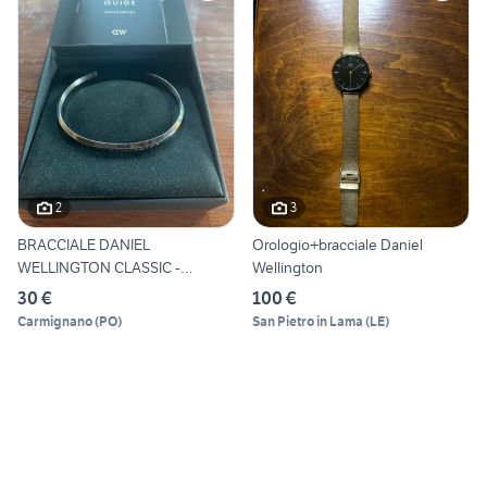
2
3
BRACCIALE DANIEL
Orologio+bracciale Daniel
WELLINGTON CLASSIC -
Wellington
DW.00400004
30 €
100 €
Carmignano
(
PO
)
San Pietro in Lama
(
LE
)