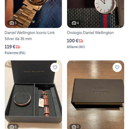
3
4
Daniel Wellington Iconic Link
Orologio Daniel Wellington
Silver da 36 mm
100 €
119 €
Milano
(
MI
)
Palermo
(
PA
)
6
3