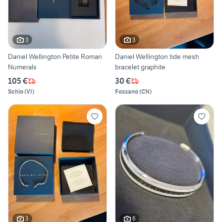
3
3
Daniel Wellington Petite Roman
Daniel Wellington tide mesh
Numerals
bracelet graphite
105 €
30 €
Schio
(
VI
)
Fossano
(
CN
)
3
6