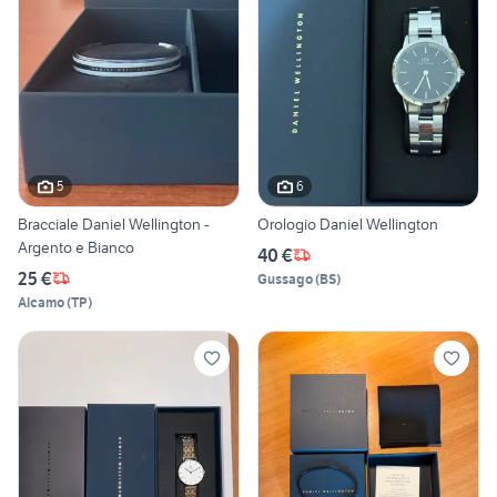
5
6
Bracciale Daniel Wellington -
Orologio Daniel Wellington
Argento e Bianco
40 €
25 €
Gussago
(
BS
)
Alcamo
(
TP
)