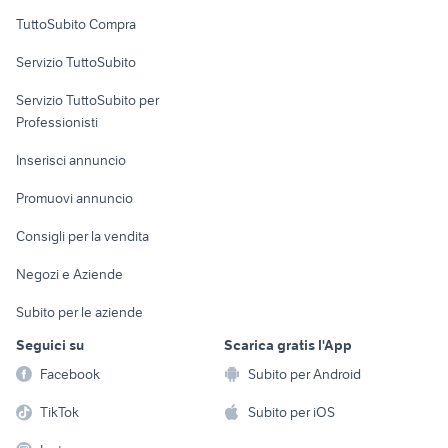
Uffici e Locali
TuttoSubito Compra
commerciali
Servizio TuttoSubito
elettronica
per la casa e la
sports e hobby
Servizio TuttoSubito per
persona
Informatica
Animali
Professionisti
Arredamento e
Console e
Accessori per
Casalinghi
Inserisci annuncio
Videogiochi
animali
Elettrodomestici
Promuovi annuncio
Audio/Video
Musica e Film
Giardino e Fai da te
Consigli per la vendita
Fotografia
Libri e Riviste
Abbigliamento e
Negozi e Aziende
Telefonia
Strumenti Musicali
Accessori
Subito per le aziende
Sports
Tutto per i bambini
Seguici su
Scarica gratis l'App
Biciclette
Facebook
Subito per Android
Collezionismo
TikTok
Subito per iOS