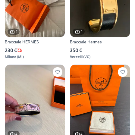
4
4
Bracciale HERMES
Bracciale Hermes
230 €
350 €
Milano
(
MI
)
Vercelli
(
VC
)
4
4