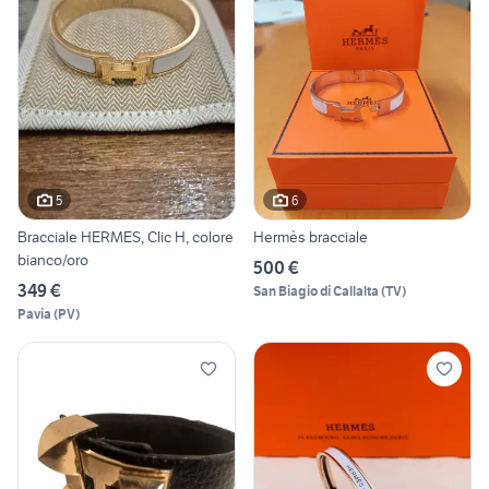
5
6
Bracciale HERMES, Clic H, colore
Hermès bracciale
bianco/oro
500 €
349 €
San Biagio di Callalta
(
TV
)
Pavia
(
PV
)