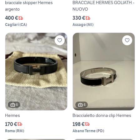
bracciale skipper Hermes
BRACCIALE HERMES GOLIATH -
argento
NUOVO
400 €
330 €
Cagliari
(
CA
)
Assago
(
MI
)
6
4
Hermes
Braccialetto donna clip Hermes
170 €
198 €
Roma
(
RM
)
Abano Terme
(
PD
)