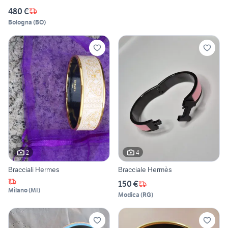
480 €
Bologna
(
BO
)
2
4
Bracciali Hermes
Bracciale Hermès
150 €
Milano
(
MI
)
Modica
(
RG
)