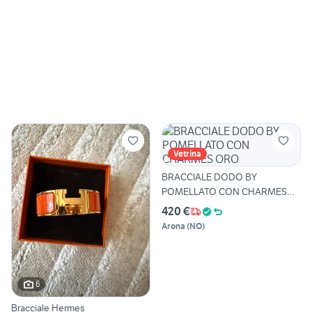
Vetrina
BRACCIALE DODO BY
POMELLATO CON CHARMES
ORO
420 €
Arona
(
NO
)
6
Bracciale Hermes