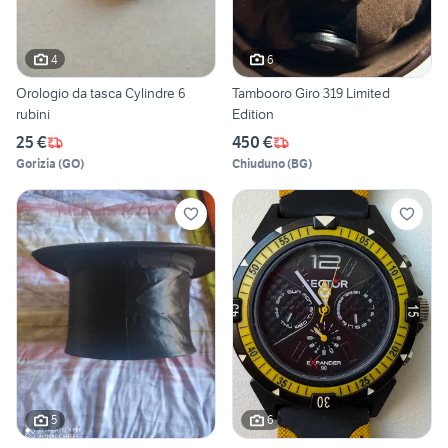
4
6
Orologio da tasca Cylindre 6
Tambooro Giro 319 Limited
rubini
Edition
25 €
450 €
Gorizia
(
GO
)
Chiuduno
(
BG
)
5
6