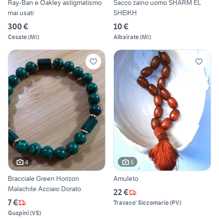
Ray-Ban e Oakley astigmatismo
Sacco zaino uomo SHARM EL
mai usati
SHEIKH
300 €
10 €
Cesate
(
MI
)
Albairate
(
MI
)
4
6
Bracciale Green Horizon
Amuleto
Malachite Acciaio Dorato
22 €
7 €
Travaco' Siccomario
(
PV
)
Guspini
(
VS
)