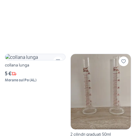
collana lunga
5 €
Morano sul Po
(
AL
)
2 cilindri graduati 50ml