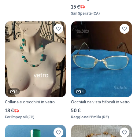
15 €
San Sperate
(
CA
)
2
4
Collana e orecchini in vetro
Occhiali da vista bifocali in vetro
18 €
50 €
Forlimpopoli
(
FC
)
Reggio nell'Emilia
(
RE
)