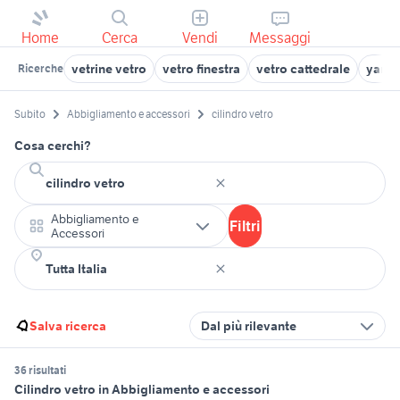
Home
Cerca
Vendi
Messaggi
vetrine vetro
vetro finestra
vetro cattedrale
yamah
Ricerche
Subito
Abbigliamento e accessori
cilindro vetro
Cosa cerchi?
Abbigliamento e
Filtri
Accessori
Salva ricerca
Dal più rilevante
36 risultati
Cilindro vetro in Abbigliamento e accessori