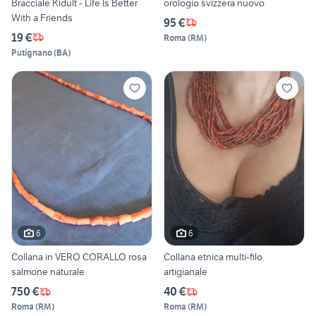
Bracciale Kidult - Life Is Better
orologio svizzera nuovo
With a Friends
95 €
19 €
Roma
(
RM
)
Putignano
(
BA
)
6
6
Collana in VERO CORALLO rosa
Collana etnica multi-filo
salmone naturale
artigianale
750 €
40 €
Roma
(
RM
)
Roma
(
RM
)