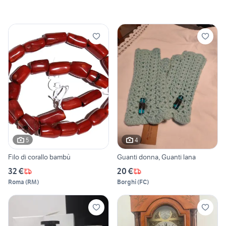
5
4
Filo di corallo bambù
Guanti donna, Guanti lana
32 €
20 €
Roma
(
RM
)
Borghi
(
FC
)