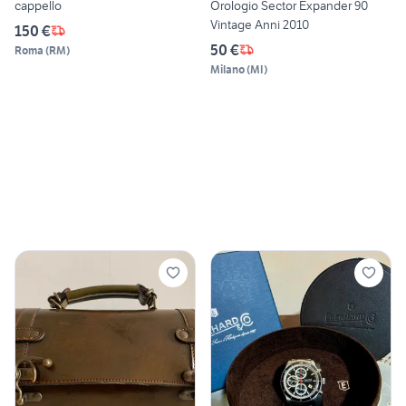
cappello
Orologio Sector Expander 90
Vintage Anni 2010
150 €
50 €
Roma
(
RM
)
Milano
(
MI
)