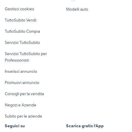
Veicoli commerciali
altro
Gestisci cookies
Modelli auto
Case vacanza
TuttoSubito Vendi
Uffici e Locali
TuttoSubito Compra
commerciali
Servizio TuttoSubito
elettronica
per la casa e la
sports e hobby
Servizio TuttoSubito per
persona
Informatica
Animali
Professionisti
Arredamento e
Console e
Accessori per
Casalinghi
Inserisci annuncio
Videogiochi
animali
Elettrodomestici
Promuovi annuncio
Audio/Video
Musica e Film
Giardino e Fai da te
Consigli per la vendita
Fotografia
Libri e Riviste
Abbigliamento e
Negozi e Aziende
Telefonia
Strumenti Musicali
Accessori
Subito per le aziende
Sports
Tutto per i bambini
Seguici su
Scarica gratis l'App
Biciclette