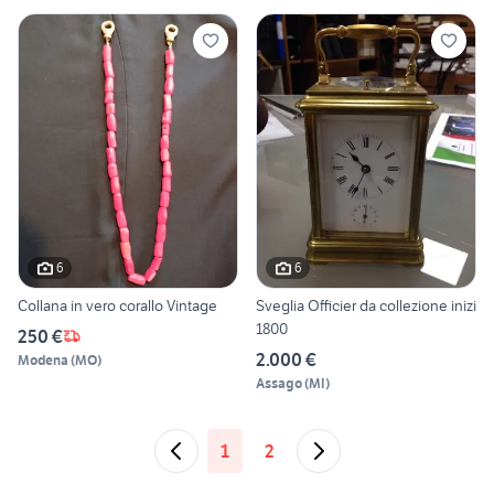
6
6
Collana in vero corallo Vintage
Sveglia Officier da collezione inizi
1800
250 €
2.000 €
Modena
(
MO
)
Assago
(
MI
)
1
2