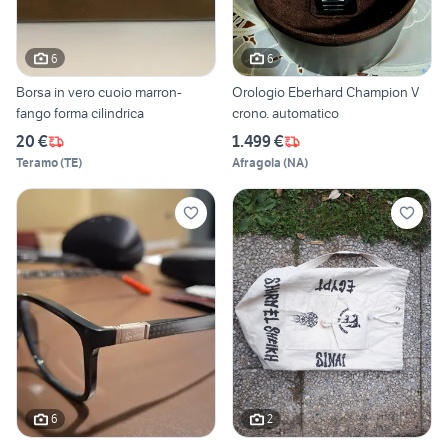
6
6
Borsa in vero cuoio marron-
Orologio Eberhard Champion V
fango forma cilindrica
crono. automatico
20 €
1.499 €
Teramo
(
TE
)
Afragola
(
NA
)
6
2