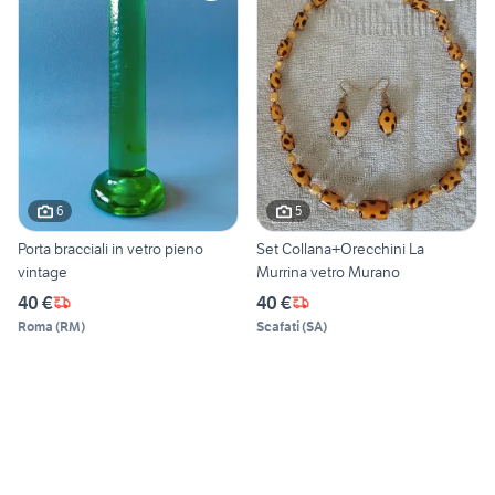
6
5
Porta bracciali in vetro pieno
Set Collana+Orecchini La
vintage
Murrina vetro Murano
40 €
40 €
Roma
(
RM
)
Scafati
(
SA
)