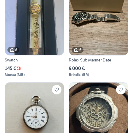
6
6
Swatch
Rolex Sub Mariner Date
145 €
9.000 €
Monza
(
MB
)
Brindisi
(
BR
)