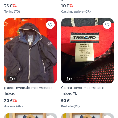
25 €
10 €
Torino
(
TO
)
Casalmaggiore
(
CR
)
5
5
giacca invernale impermeabile
Giacca uomo Impermeabile
Tribord
Tribord XL
30 €
50 €
Ancona
(
AN
)
Pioltello
(
MI
)