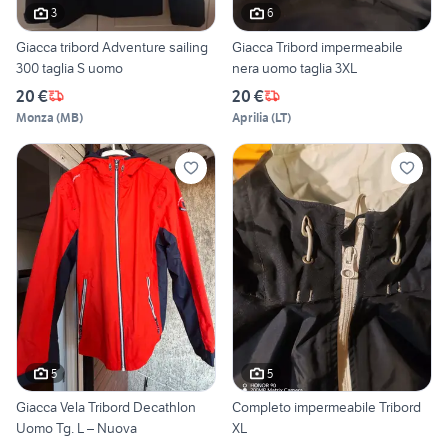
3
6
Giacca tribord Adventure sailing
Giacca Tribord impermeabile
300 taglia S uomo
nera uomo taglia 3XL
20 €
20 €
Monza
(
MB
)
Aprilia
(
LT
)
5
5
Giacca Vela Tribord Decathlon
Completo impermeabile Tribord
Uomo Tg. L – Nuova
XL