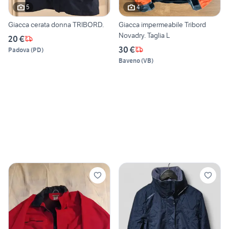
5
4
Giacca cerata donna TRIBORD.
Giacca impermeabile Tribord
Novadry. Taglia L
20 €
30 €
Padova
(
PD
)
Baveno
(
VB
)