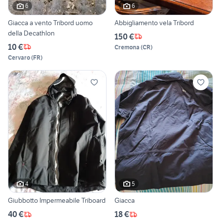
6
6
Giacca a vento Tribord uomo
Abbigliamento vela Tribord
della Decathlon
150 €
10 €
Cremona
(
CR
)
Cervaro
(
FR
)
4
5
Giubbotto Impermeabile Triboard
Giacca
40 €
18 €