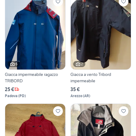
6
2
Giacca impermeabile ragazzo
Giacca a vento Tribord
TRIBORD
impermeabile
25 €
35 €
Padova
(
PD
)
Arezzo
(
AR
)