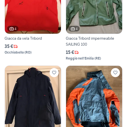
4
4
Giacca da vela Tribord
Giacca Tribord impermeabile
SAILING 100
35 €
15 €
Occhiobello
(
RO
)
Reggio nell'Emilia
(
RE
)