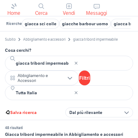
Home
Cerca
Vendi
Messaggi
giacca sci colle
giacche barbour uomo
giacca bmw 
Ricerche
Subito
Abbigliamento e accessori
giacca tribord impermeabile
Cosa cerchi?
Abbigliamento e
Filtri
Accessori
Salva ricerca
Dal più rilevante
48 risultati
Giacca tribord impermeabile in Abbigliamento e accessori