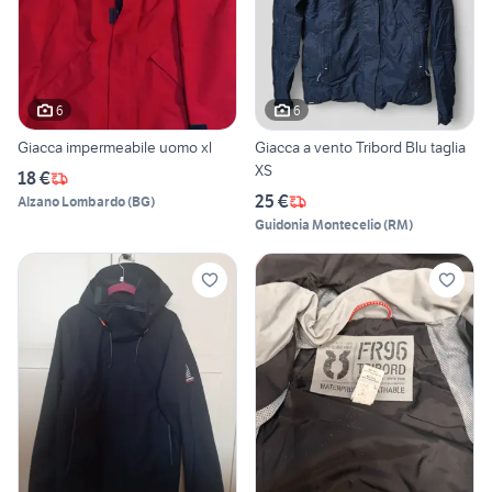
6
6
Giacca impermeabile uomo xl
Giacca a vento Tribord Blu taglia
XS
18 €
25 €
Alzano Lombardo
(
BG
)
Guidonia Montecelio
(
RM
)