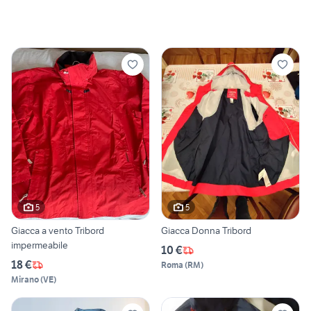
5
5
Giacca a vento Tribord
Giacca Donna Tribord
impermeabile
10 €
18 €
Roma
(
RM
)
Mirano
(
VE
)