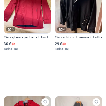
3
4
Giacca/cerata per barca Tribord
Giacca Tribord Invernale imbottita
30 €
29 €
Torino
(
TO
)
Torino
(
TO
)