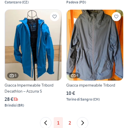
Catanzaro
(
CZ
)
Padova
(
PD
)
6
4
Giacca Impermeabile Tribord
Giacca impermeabile Tribord
Decathlon – Azzurra S
10 €
28 €
Torino di Sangro
(
CH
)
Brindisi
(
BR
)
1
2