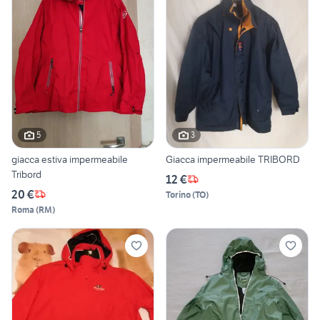
5
3
giacca estiva impermeabile
Giacca impermeabile TRIBORD
Tribord
12 €
20 €
Torino
(
TO
)
Roma
(
RM
)