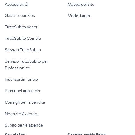
Accessibilità
Mappa del sito
rimorchio per auto usato
impianto elettrico moto
Loft, mansarde e
Veicoli commerciali
piemonte
semplificato
altro
Gestisci cookies
Modelli auto
Case vacanza
TuttoSubito Vendi
Uffici e Locali
TuttoSubito Compra
commerciali
Servizio TuttoSubito
elettronica
per la casa e la
sports e hobby
Servizio TuttoSubito per
persona
Informatica
Animali
Professionisti
Arredamento e
Console e
Accessori per
Casalinghi
Inserisci annuncio
Videogiochi
animali
Elettrodomestici
Promuovi annuncio
Audio/Video
Musica e Film
Giardino e Fai da te
Consigli per la vendita
Fotografia
Libri e Riviste
Abbigliamento e
Negozi e Aziende
Telefonia
Strumenti Musicali
Accessori
Subito per le aziende
Sports
Tutto per i bambini
Seguici su
Scarica gratis l'App