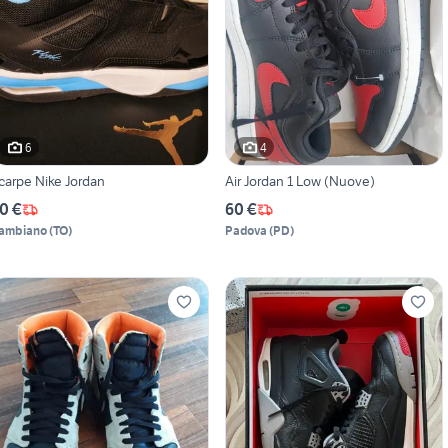
6
4
carpe Nike Jordan
Air Jordan 1 Low (Nuove)
0 €
60 €
ambiano
(
TO
)
Padova
(
PD
)