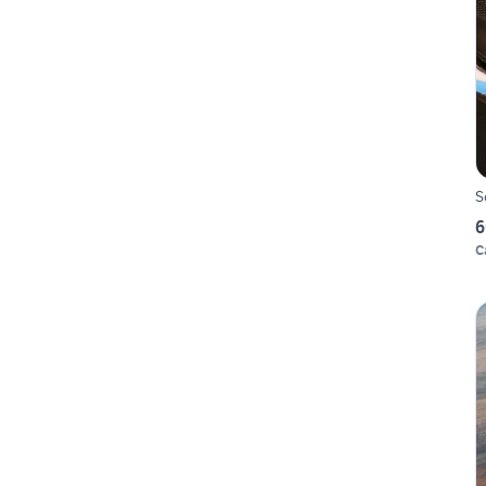
S
6
C