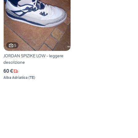
5
JORDAN SPIZIKE LOW - leggere
descrizione
60 €
Alba Adriatica
(
TE
)