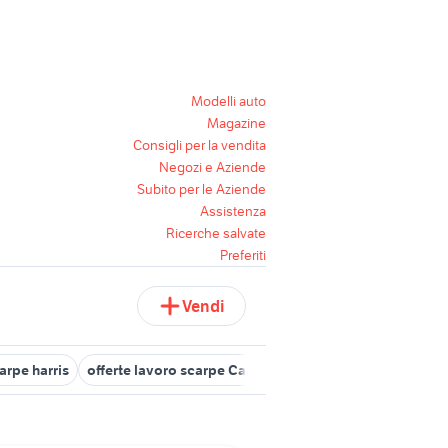
Modelli auto
Magazine
Consigli per la vendita
Negozi e Aziende
Subito per le Aziende
Assistenza
Ricerche salvate
Preferiti
Vendi
arpe harris
offerte lavoro scarpe Campania
scarpe da ginnastic