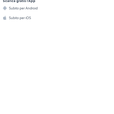
a
Scarica gratis l'App
stufa pellet usata 200 euro
Animali
Subito per Android
ento e
Accessori per animali
lo torino
cerchi 500 abarth 17 usati
hi
Subito per iOS
Musica e Film
omestici
Libri e Riviste
e Fai da te
Strumenti Musicali
amento e
ri
Sports
 i bambini
Biciclette
Collezionismo