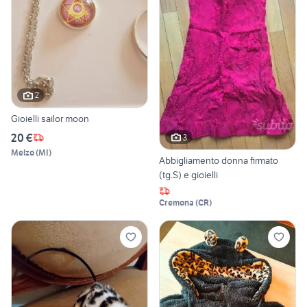
2
Gioielli sailor moon
20 €
3
Melzo
(
MI
)
Abbigliamento donna firmato
(tg.S) e gioielli
Cremona
(
CR
)