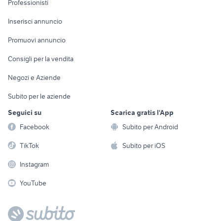
Professionisti
Arredamento e
Console e
Accessori per
Casalinghi
Inserisci annuncio
Videogiochi
animali
Elettrodomestici
Promuovi annuncio
Audio/Video
Musica e Film
Giardino e Fai da te
Consigli per la vendita
Fotografia
Libri e Riviste
Abbigliamento e
Negozi e Aziende
Telefonia
Strumenti Musicali
Accessori
Subito per le aziende
Sports
Tutto per i bambini
Seguici su
Scarica gratis l'App
Biciclette
Facebook
Subito per Android
Collezionismo
TikTok
Subito per iOS
Instagram
YouTube