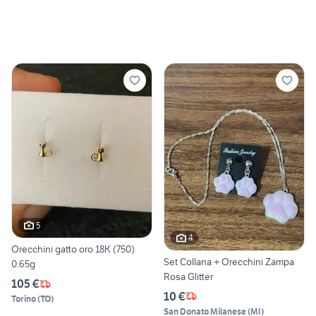
5
4
Orecchini gatto oro 18K (750)
Set Collana + Orecchini Zampa
0.65g
Rosa Glitter
105 €
10 €
Torino
(
TO
)
San Donato Milanese
(
MI
)