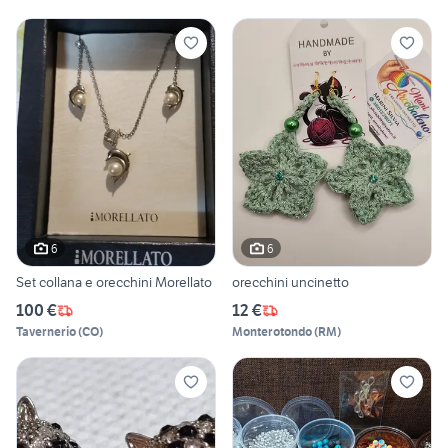
6
6
Set collana e orecchini Morellato
orecchini uncinetto
100 €
12 €
Tavernerio
(
CO
)
Monterotondo
(
RM
)