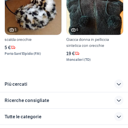
5
6
scalda orecchie
Giacca donna in pelliccia
sintetica con orecchie
5 €
19 €
Porto Sant'Elpidio
(
FM
)
Moncalieri
(
TO
)
Più cercati
Correlati
Richerche simili
Suggerimenti
Ricerche consigliate
regalo animali
orecchini grandi
orecchini
Spinea
madreperla
cerchi subaru impreza
serbatoio ducati monster
orecchini trilogy
Tutte le categorie
furetto animali
scarico africa twin
cerchi 19 mercedes
orecchini rotondi
scritta panda 4x4
Lombardia
1000 usato
orecchini tribali
scarico supersprint
impianto elettrico phantom f12