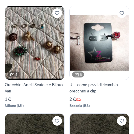
4
6
Orecchini Anelli Scatole e Bijoux
Utili come pezzi di ricambio
Vari
orecchini a clip
1 €
2 €
Milano
(
MI
)
Brescia
(
BS
)