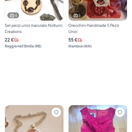
4
6
Set pezzi unici maculato Notturni
Orecchini Handmade 5 Pezzi
Creations
Unici
22 €
55 €
Reggio nell'Emilia
(
RE
)
Mantova
(
MN
)