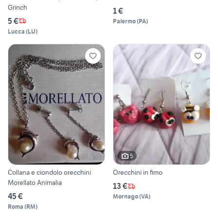
Grinch
1 €
5 €
Palermo
(
PA
)
Lucca
(
LU
)
5
Collana e ciondolo orecchini
Orecchini in fimo
Morellato Animalia
13 €
45 €
Mornago
(
VA
)
Roma
(
RM
)