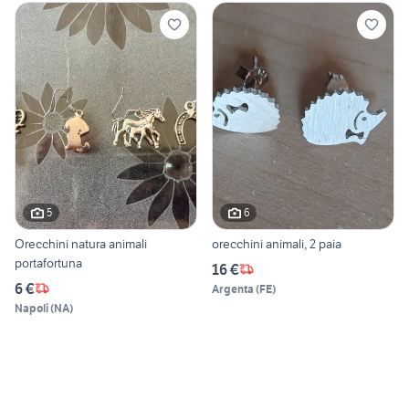
5
6
Orecchini natura animali
orecchini animali, 2 paia
portafortuna
16 €
6 €
Argenta
(
FE
)
Napoli
(
NA
)