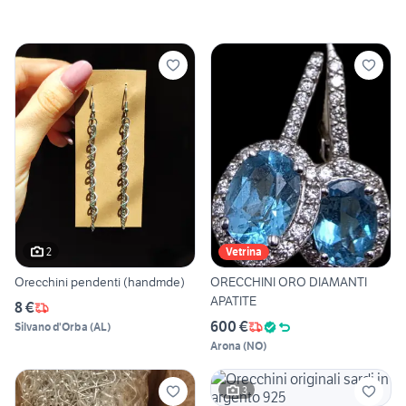
2
Vetrina
Orecchini pendenti (handmde)
ORECCHINI ORO DIAMANTI
APATITE
8 €
600 €
Silvano d'Orba
(
AL
)
Arona
(
NO
)
3