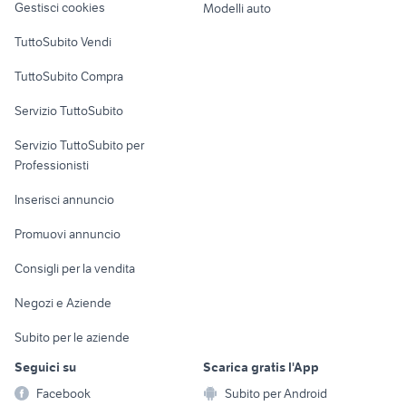
Gestisci cookies
Modelli auto
Case vacanza
TuttoSubito Vendi
Uffici e Locali
TuttoSubito Compra
commerciali
Servizio TuttoSubito
elettronica
per la casa e la
sports e hobby
Servizio TuttoSubito per
persona
Informatica
Animali
Professionisti
Arredamento e
Console e
Accessori per
Casalinghi
Inserisci annuncio
Videogiochi
animali
Elettrodomestici
Promuovi annuncio
Audio/Video
Musica e Film
Giardino e Fai da te
Consigli per la vendita
Fotografia
Libri e Riviste
Abbigliamento e
Negozi e Aziende
Telefonia
Strumenti Musicali
Accessori
Subito per le aziende
Sports
Tutto per i bambini
Seguici su
Scarica gratis l'App
Biciclette
Facebook
Subito per Android