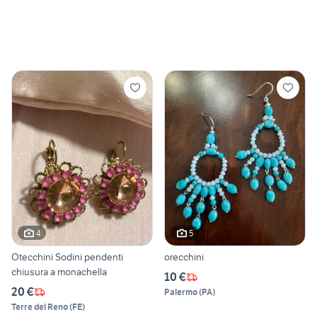
4
5
Otecchini Sodini pendenti
orecchini
chiusura a monachella
10 €
20 €
Palermo
(
PA
)
Terre del Reno
(
FE
)