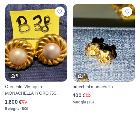
5
3
Orecchini Vintage a
orecchini monachella
MONACHELLA In ORO 750
400 €
(g.17,43
1.800 €
Muggia
(
TS
)
Bologna
(
BO
)