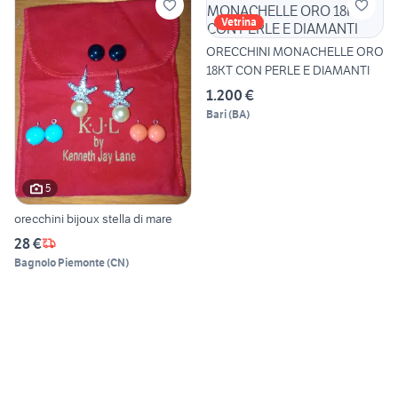
Vetrina
ORECCHINI MONACHELLE ORO
18KT CON PERLE E DIAMANTI
1.200 €
Bari
(
BA
)
5
orecchini bijoux stella di mare
28 €
Bagnolo Piemonte
(
CN
)