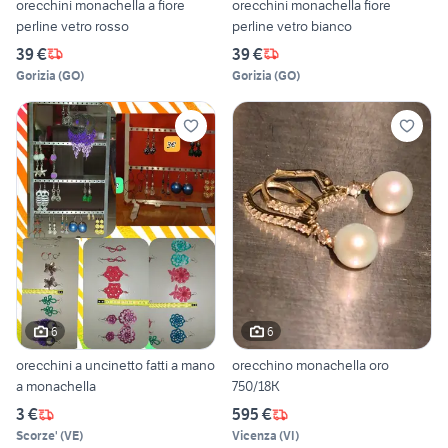
orecchini monachella a fiore
orecchini monachella fiore
perline vetro rosso
perline vetro bianco
39 €
39 €
Gorizia
(
GO
)
Gorizia
(
GO
)
6
6
orecchini a uncinetto fatti a mano
orecchino monachella oro
a monachella
750/18K
3 €
595 €
Scorze'
(
VE
)
Vicenza
(
VI
)