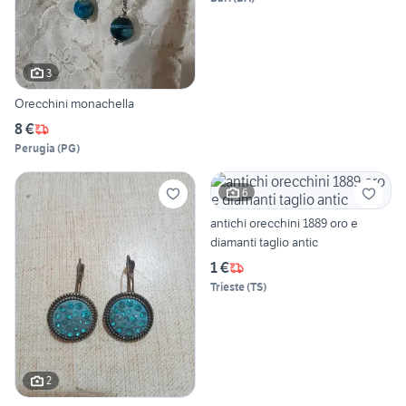
3
Orecchini monachella
8 €
Perugia
(
PG
)
6
antichi orecchini 1889 oro e
diamanti taglio antic
1 €
Trieste
(
TS
)
2