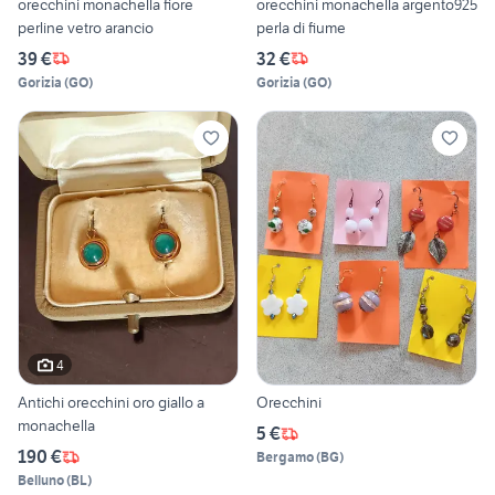
orecchini monachella fiore
orecchini monachella argento925
perline vetro arancio
perla di fiume
39 €
32 €
Gorizia
(
GO
)
Gorizia
(
GO
)
4
Antichi orecchini oro giallo a
Orecchini
monachella
5 €
190 €
Bergamo
(
BG
)
Belluno
(
BL
)