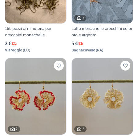
3
165 pezzi di minuteria per
Lotto monachelle orecchini color
orecchini monachelle
oro e argento
3 €
5 €
Viareggio
(
LU
)
Bagnacavallo
(
RA
)
2
2