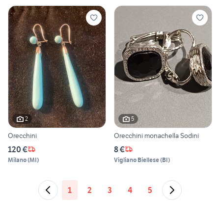
2
5
Orecchini
Orecchini monachella Sodini
120 €
8 €
Milano
(
MI
)
Vigliano Biellese
(
BI
)
1
2
3
4
5