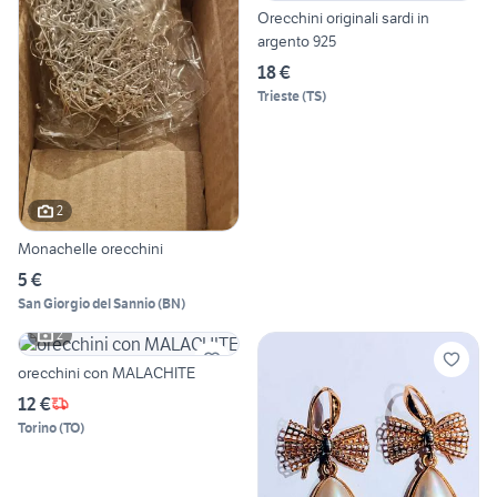
Orecchini originali sardi in
argento 925
18 €
Trieste
(
TS
)
2
Monachelle orecchini
5 €
San Giorgio del Sannio
(
BN
)
2
orecchini con MALACHITE
12 €
Torino
(
TO
)