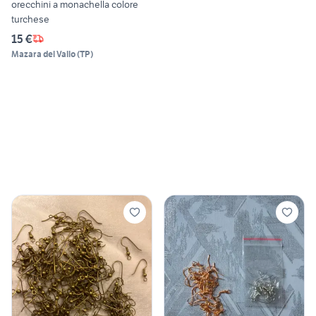
orecchini a monachella colore
turchese
15 €
Mazara del Vallo
(
TP
)