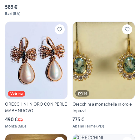
585 €
Bari
(
BA
)
14
Vetrina
ORECCHINI IN ORO CON PERLE
Orecchini a monachella in oro e
MABE NUOVO
topazzi
490 €
775 €
Monza
(
MB
)
Abano Terme
(
PD
)