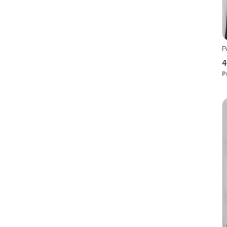
P
4
P