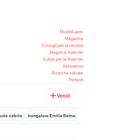
Modelli auto
Magazine
Consigli per la vendita
Negozi e Aziende
Subito per le Aziende
Assistenza
Ricerche salvate
Preferiti
Vendi
auto cabrio
bungalow Emilia Romagna
combinata per legno usa