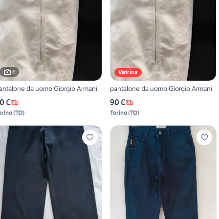
6
Vetrina
antalone da uomo Giorgio Armani
pantalone da uomo Giorgio Armani
0 €
90 €
orino
(
TO
)
Torino
(
TO
)