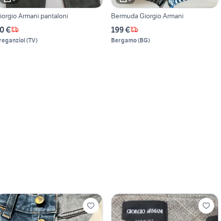
iorgio Armani pantaloni
Bermuda Giorgio Armani
0 €
199 €
reganziol
(
TV
)
Bergamo
(
BG
)