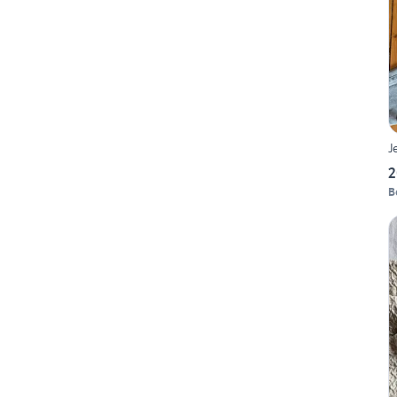
J
2
B