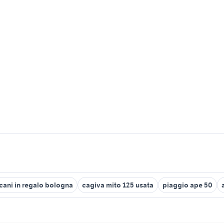
cani in regalo bologna
cagiva mito 125 usata
piaggio ape 50