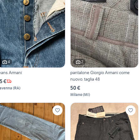
4
2
eans Armani
pantalone Giorgio Armani come
nuovo. taglia 48
5 €
50 €
avenna
(
RA
)
Milano
(
MI
)