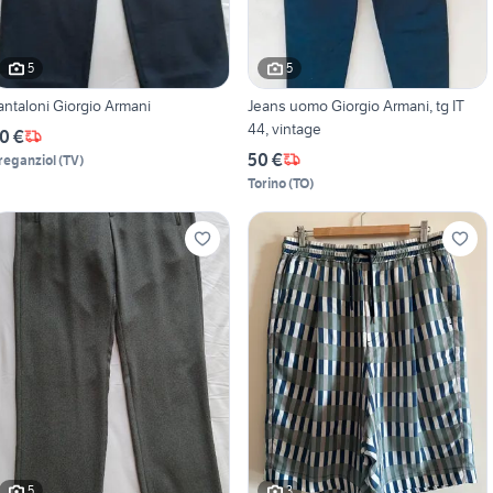
5
5
antaloni Giorgio Armani
Jeans uomo Giorgio Armani, tg IT
44, vintage
0 €
50 €
reganziol
(
TV
)
Torino
(
TO
)
5
3