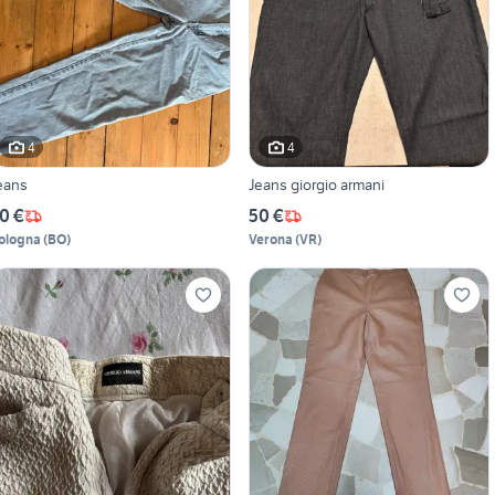
4
4
eans
Jeans giorgio armani
0 €
50 €
ologna
(
BO
)
Verona
(
VR
)