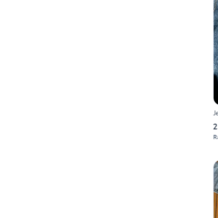
J
2
R