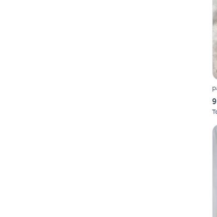
p
9
T