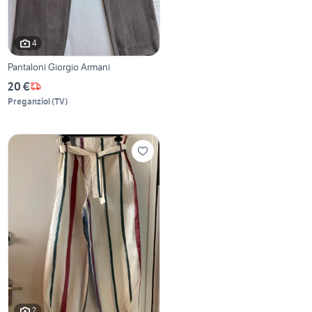
4
Pantaloni Giorgio Armani
20 €
Preganziol
(
TV
)
2