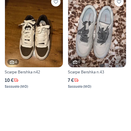
4
6
Scarpe Bershka n42
Scarpe Bershka n.43
10 €
7 €
Sassuolo
(
MO
)
Sassuolo
(
MO
)