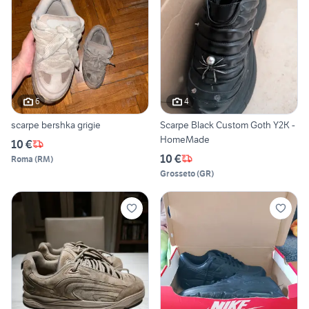
6
4
scarpe bershka grigie
Scarpe Black Custom Goth Y2K -
HomeMade
10 €
10 €
Roma
(
RM
)
Grosseto
(
GR
)