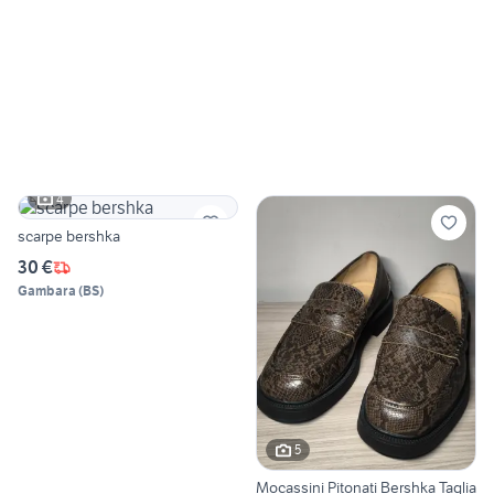
4
scarpe bershka
30 €
Gambara
(
BS
)
5
Mocassini Pitonati Bershka Taglia