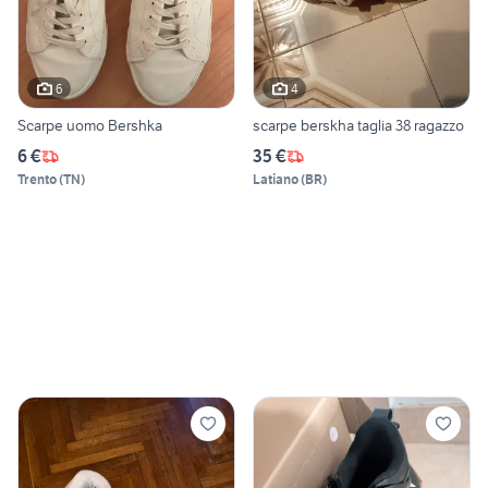
6
4
Scarpe uomo Bershka
scarpe berskha taglia 38 ragazzo
6 €
35 €
Trento
(
TN
)
Latiano
(
BR
)