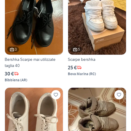
3
5
Bershka Scarpe mai utilizzate
Scarpe bershka
taglia 40
25 €
30 €
Bova Marina
(
RC
)
Bibbiena
(
AR
)