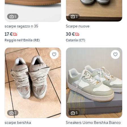
5
3
scarpe ragazzo n 35
Scarpe nuove
17 €
30 €
Reggio nell'Emilia
(
RE
)
Catania
(
CT
)
2
5
scarpe bershka
Sneakers Uomo Bershka Bianco