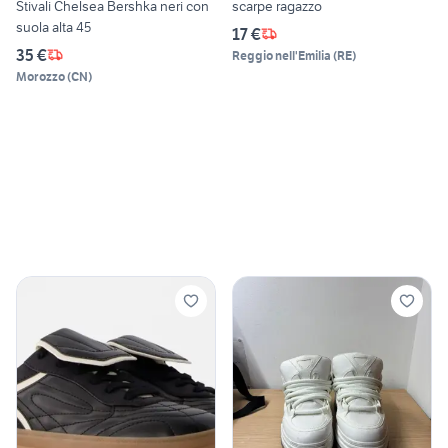
Stivali Chelsea Bershka neri con
scarpe ragazzo
suola alta 45
17 €
35 €
Reggio nell'Emilia
(
RE
)
Morozzo
(
CN
)