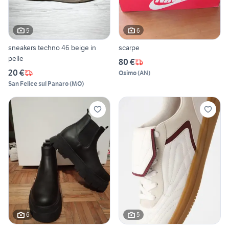
5
6
sneakers techno 46 beige in
scarpe
pelle
80 €
20 €
Osimo
(
AN
)
San Felice sul Panaro
(
MO
)
6
5