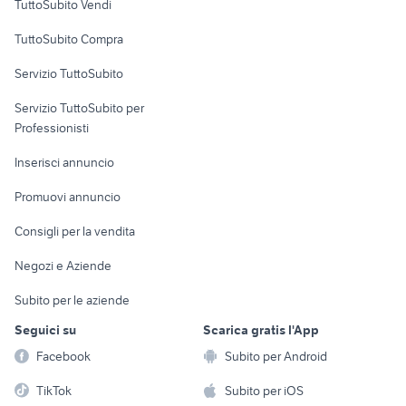
TuttoSubito Vendi
Uffici e Locali
TuttoSubito Compra
commerciali
Servizio TuttoSubito
elettronica
per la casa e la
sports e hobby
Servizio TuttoSubito per
persona
Informatica
Animali
Professionisti
Arredamento e
Console e
Accessori per
Casalinghi
Inserisci annuncio
Videogiochi
animali
Elettrodomestici
Promuovi annuncio
Audio/Video
Musica e Film
Giardino e Fai da te
Consigli per la vendita
Fotografia
Libri e Riviste
Abbigliamento e
Negozi e Aziende
Telefonia
Strumenti Musicali
Accessori
Subito per le aziende
Sports
Tutto per i bambini
Seguici su
Scarica gratis l'App
Biciclette
Facebook
Subito per Android
Collezionismo
TikTok
Subito per iOS