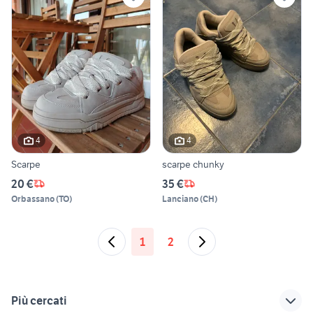
4
4
Scarpe
scarpe chunky
20 €
35 €
Orbassano
(
TO
)
Lanciano
(
CH
)
1
2
Più cercati