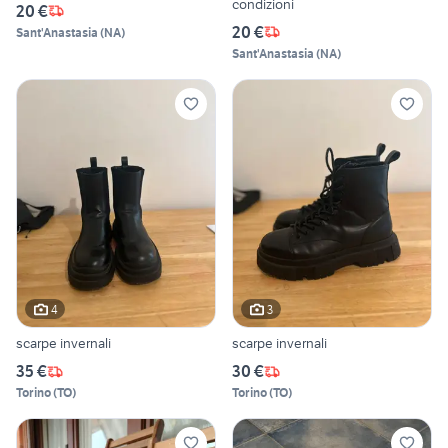
condizioni
20 €
20 €
Sant'Anastasia
(
NA
)
Sant'Anastasia
(
NA
)
4
3
scarpe invernali
scarpe invernali
35 €
30 €
Torino
(
TO
)
Torino
(
TO
)