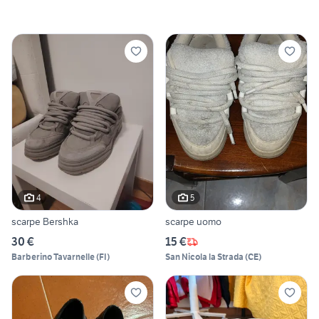
4
5
scarpe Bershka
scarpe uomo
30 €
15 €
Barberino Tavarnelle
(
FI
)
San Nicola la Strada
(
CE
)