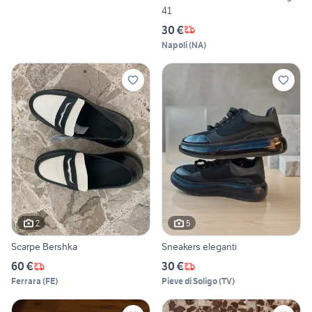
41
30 €
Napoli
(
NA
)
2
5
Scarpe Bershka
Sneakers eleganti
60 €
30 €
Ferrara
(
FE
)
Pieve di Soligo
(
TV
)