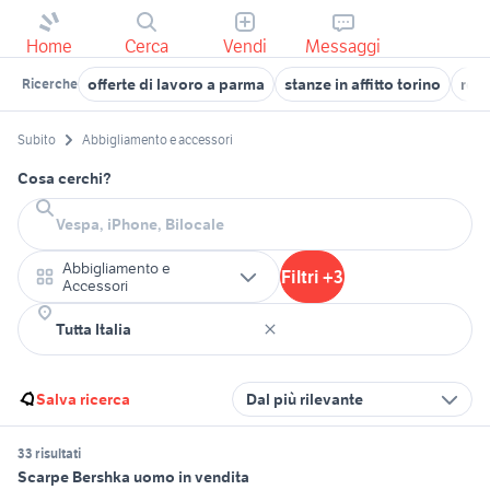
Home
Cerca
Vendi
Messaggi
offerte di lavoro a parma
stanze in affitto torino
reg
Ricerche
Subito
Abbigliamento e accessori
Cosa cerchi?
Abbigliamento e
Filtri +3
Accessori
Salva ricerca
Dal più rilevante
33 risultati
Scarpe Bershka uomo in vendita