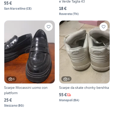
e Verde Taglia 43
55 €
18 €
San Marcellino
(
CE
)
Rovereto
(
TN
)
6
6
Scarpe Mocassini uomo con
Scarpe da skate chonky bershka
plattform
55 €
25 €
Monopoli
(
BA
)
Stezzano
(
BG
)