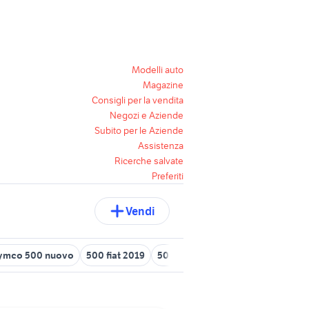
Modelli auto
Magazine
Consigli per la vendita
Negozi e Aziende
Subito per le Aziende
Assistenza
Ricerche salvate
Preferiti
Vendi
ymco 500 nuovo
500 fiat 2019
500 neopatentati auto
scania r