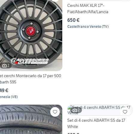
Cerchi MAK XLR 17"-
Fiat/Abarth/Alfa/Lancia
650 €
Castelfranco Veneto
(
TV
)
2
et cerchi Montecarlo da 17 per 500
barth 595
49 €
enezia
(
VE
)
2
Set di 4 cerchi ABARTH SS da 17
White