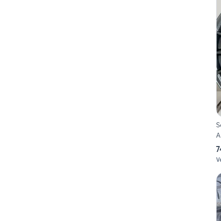
S
A
7
V