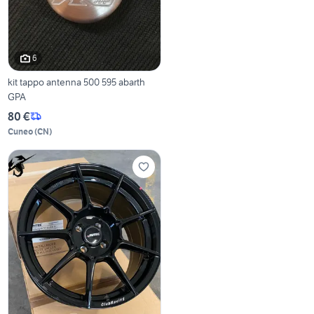
6
kit tappo antenna 500 595 abarth
GPA
80 €
Cuneo
(
CN
)