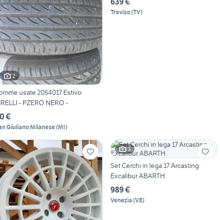
639 €
Treviso
(
TV
)
2
omme usate 2054017 Estivo
IRELLI - PZERO NERO -
0 €
an Giuliano Milanese
(
MI
)
3
Set Cerchi in lega 17 Arcasting
Excalibur ABARTH
989 €
Venezia
(
VE
)