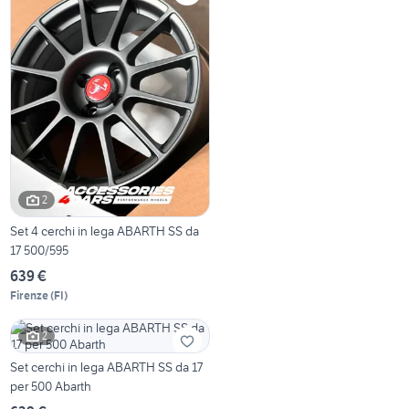
2
Set 4 cerchi in lega ABARTH SS da
17 500/595
639 €
Firenze
(
FI
)
2
Set cerchi in lega ABARTH SS da 17
per 500 Abarth