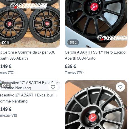
5
2
it Cerchi e Gomme da 17 per 500
Cerchi ABARTH SS 17" Nero Lucido
barth 595 Abarth
Abarth 500/Punto
.149 €
639 €
orino
(
TO
)
Treviso
(
TV
)
2
stivo 17" ABARTH Excalibur +
omme Nankang
.149 €
enezia
(
VE
)