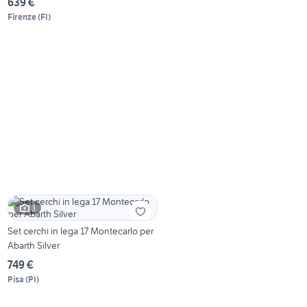
639 €
Firenze
(
FI
)
3
Set cerchi in lega 17 Montecarlo per
Abarth Silver
749 €
Pisa
(
PI
)