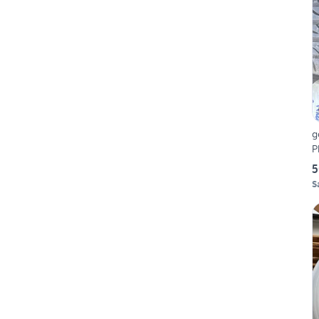
g
P
5
S