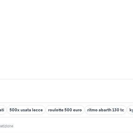
ati
500x usata lecce
roulotte 500 euro
ritmo abarth 130 tc
k
etizione