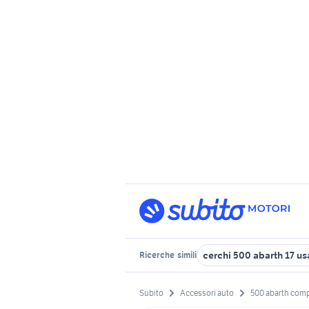
cerchi 500 abarth 17 us
Ricerche
simili
Subito
Accessori auto
500 abarth comp