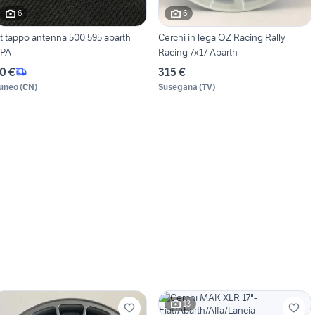
6
6
it tappo antenna 500 595 abarth
Cerchi in lega OZ Racing Rally
PA
Racing 7x17 Abarth
0 €
315 €
uneo
(
CN
)
Susegana
(
TV
)
13