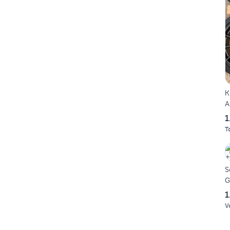
K
A
1
T
Set e
G
1
V