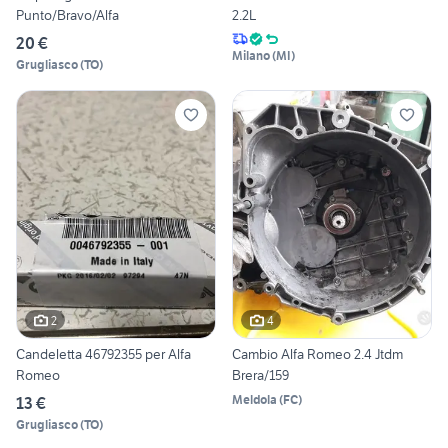
Punto/Bravo/Alfa
2.2L
20 €
Milano
(
MI
)
Grugliasco
(
TO
)
2
4
Candeletta 46792355 per Alfa
Cambio Alfa Romeo 2.4 Jtdm
Romeo
Brera/159
Meldola
(
FC
)
13 €
Grugliasco
(
TO
)