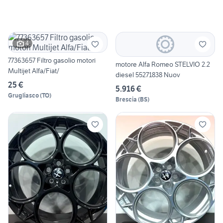
4
77363657 Filtro gasolio motori
motore Alfa Romeo STELVIO 2.2
Multijet Alfa/Fiat/
diesel 55271838 Nuov
25 €
5.916 €
Grugliasco
(
TO
)
Brescia
(
BS
)