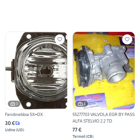
3
4
Fendinebbia SX=DX
55277703 VALVOLA EGR BY PASS
ALFA STELVIO 2.2 TD
30 €
77 €
Udine
(
UD
)
Termoli
(
CB
)