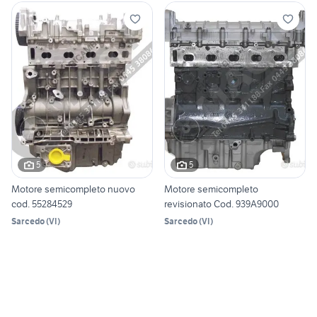
5
5
Motore semicompleto nuovo
Motore semicompleto
cod. 55284529
revisionato Cod. 939A9000
Sarcedo
(
VI
)
Sarcedo
(
VI
)