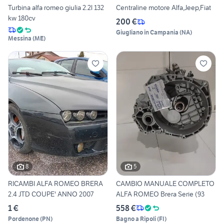
Turbina alfa romeo giulia 2.2l 132
Centraline motore Alfa,Jeep,Fiat
kw 180cv
200 €
Giugliano in Campania
(
NA
)
Messina
(
ME
)
8
5
RICAMBI ALFA ROMEO BRERA
CAMBIO MANUALE COMPLETO
2.4 JTD COUPE' ANNO 2007
ALFA ROMEO Brera Serie (93
1 €
558 €
Pordenone
(
PN
)
Bagno a Ripoli
(
FI
)