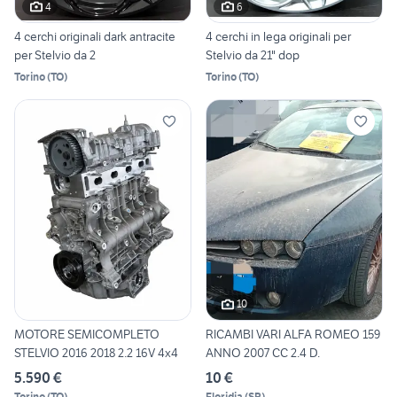
4
6
4 cerchi originali dark antracite
4 cerchi in lega originali per
per Stelvio da 2
Stelvio da 21" dop
Torino
(
TO
)
Torino
(
TO
)
10
MOTORE SEMICOMPLETO
RICAMBI VARI ALFA ROMEO 159
STELVIO 2016 2018 2.2 16V 4x4
ANNO 2007 CC 2.4 D.
5.590 €
10 €
Torino
(
TO
)
Floridia
(
SR
)