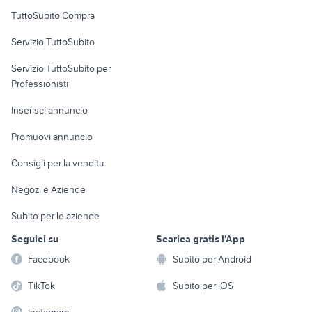
Uffici e Locali
TuttoSubito Compra
commerciali
Servizio TuttoSubito
elettronica
per la casa e la
sports e hobby
Servizio TuttoSubito per
persona
Informatica
Animali
Professionisti
Arredamento e
Console e
Accessori per
Casalinghi
Inserisci annuncio
Videogiochi
animali
Elettrodomestici
Promuovi annuncio
Audio/Video
Musica e Film
Giardino e Fai da te
Consigli per la vendita
Fotografia
Libri e Riviste
Abbigliamento e
Negozi e Aziende
Telefonia
Strumenti Musicali
Accessori
Subito per le aziende
Sports
Tutto per i bambini
Seguici su
Scarica gratis l'App
Biciclette
Facebook
Subito per Android
Collezionismo
TikTok
Subito per iOS