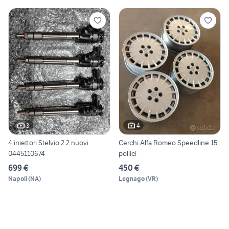
3
4
4 iniettori Stelvio 2.2 nuovi
Cerchi Alfa Romeo Speedline 15
0445110674
pollici
699 €
450 €
Napoli
(
NA
)
Legnago
(
VR
)