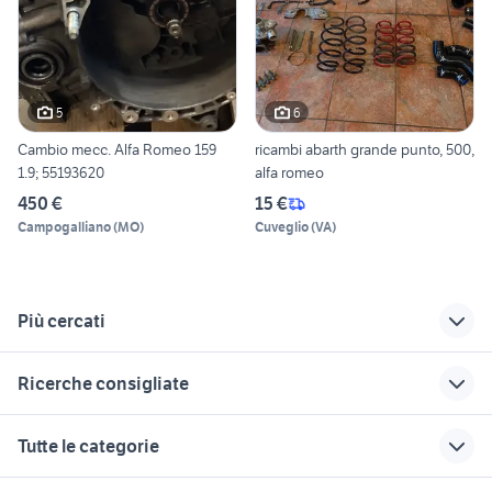
5
6
Cambio mecc. Alfa Romeo 159
ricambi abarth grande punto, 500,
1.9; 55193620
alfa romeo
450 €
15 €
Campogalliano
(
MO
)
Cuveglio
(
VA
)
Più cercati
Correlati
Richerche simili
Suggerimenti
Ricerche consigliate
alfa romeo Emilia
alfa 157
alfa romeo spider
Romagna
peugeot 205
suzuki jimny diesel
alfa romeo giulietta
fiat 1100 anni 50
Tutte le categorie
alfa romeo stelvio
distinctive
microcar auto
auto honda hr v
ford mondeo
veloce ti 2021
alfa romeo gt auto
auto usate pescara
pick up 4x4 usati piemonte
auto usate lecco