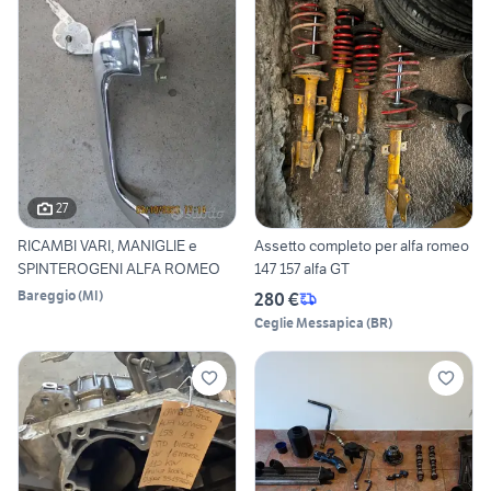
27
RICAMBI VARI, MANIGLIE e
Assetto completo per alfa romeo
SPINTEROGENI ALFA ROMEO
147 157 alfa GT
Bareggio
(
MI
)
280 €
Ceglie Messapica
(
BR
)