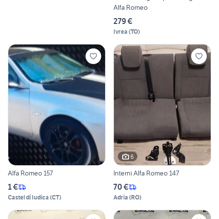
Alfa Romeo
279 €
Ivrea
(
TO
)
6
Alfa Romeo 157
Interni Alfa Romeo 147
1 €
70 €
Castel di Iudica
(
CT
)
Adria
(
RO
)