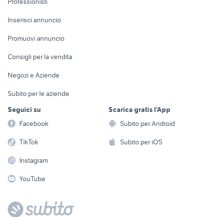
Professionisti
Arredamento e
Console e
Accessori per
Casalinghi
Inserisci annuncio
Videogiochi
animali
Elettrodomestici
Promuovi annuncio
Audio/Video
Musica e Film
Giardino e Fai da te
Consigli per la vendita
Fotografia
Libri e Riviste
Abbigliamento e
Negozi e Aziende
Telefonia
Strumenti Musicali
Accessori
Subito per le aziende
Sports
Tutto per i bambini
Seguici su
Scarica gratis l'App
Biciclette
Facebook
Subito per Android
Collezionismo
TikTok
Subito per iOS
Instagram
YouTube