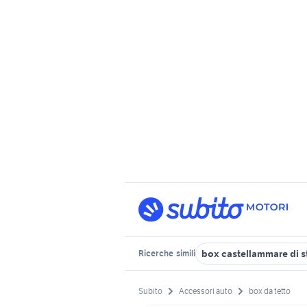
box castellammare di s
Ricerche
simili
Subito
Accessori auto
box da tetto