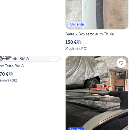
Urgente
Barre x Box tetto auto Thule
150 €
Modena
(
MO
)
6
ox Tetto BMW
70 €
enova
(
GE
)
Vetrina