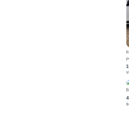
R
p
1
V
B
4
G