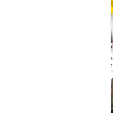
B
2
C