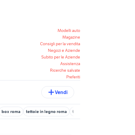
Modelli auto
Magazine
Consigli per la vendita
Negozi e Aziende
Subito per le Aziende
Assistenza
Ricerche salvate
Preferiti
Vendi
box roma
tettoie in legno roma
tetto apribile bmw
box a bres