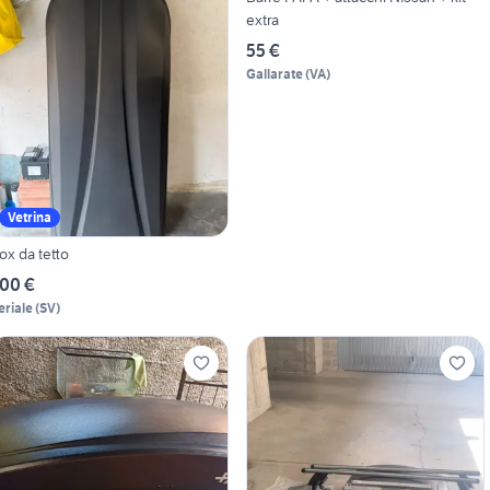
extra
55 €
Gallarate
(
VA
)
Vetrina
ox da tetto
00 €
eriale
(
SV
)