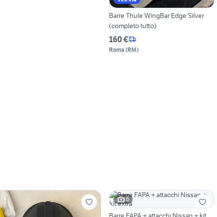
Barre Thule WingBar Edge Silver
(completo tutto)
160 €
Roma
(
RM
)
6
Barre FAPA + attacchi Nissan + kit