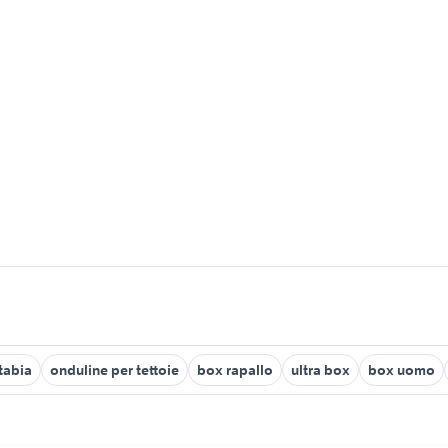
tabia
onduline per tettoie
box rapallo
ultra box
box uomo