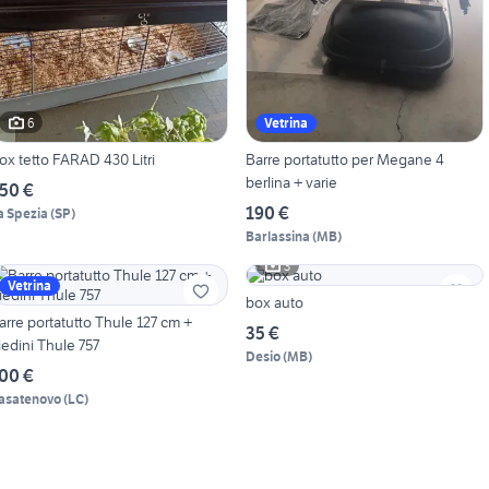
6
Vetrina
Box tetto FARAD 430 Litri
Barre portatutto per Megane 4
berlina + varie
50 €
190 €
a Spezia
(
SP
)
Barlassina
(
MB
)
3
Vetrina
box auto
arre portatutto Thule 127 cm +
35 €
iedini Thule 757
Desio
(
MB
)
00 €
asatenovo
(
LC
)