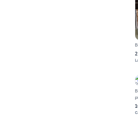
2
L
B
p
1
C