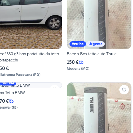
Vetrina
Urgente
eef 580 g3 box portatutto da tetto
Barre x Box tetto auto Thule
ortapacchi
150 €
50 €
Modena
(
MO
)
illafranca Padovana
(
PD
)
Vetrina
ox Tetto BMW
70 €
enova
(
GE
)