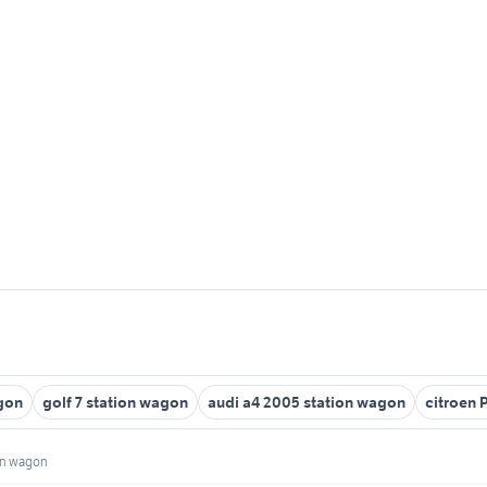
gon
golf 7 station wagon
audi a4 2005 station wagon
citroen 
ion wagon