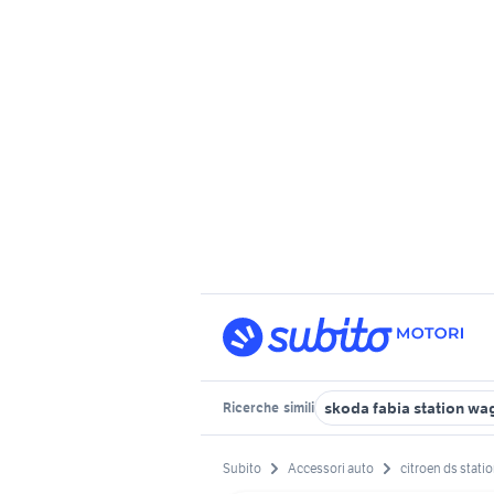
skoda fabia station wa
Ricerche
simili
Subito
Accessori auto
citroen ds stat