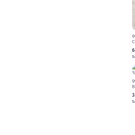
g
C
6
S
g
B
3
S