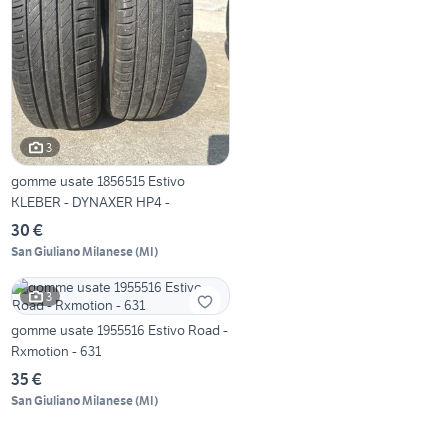
3
gomme usate 1856515 Estivo
KLEBER - DYNAXER HP4 -
30 €
San Giuliano Milanese
(
MI
)
3
gomme usate 1955516 Estivo Road -
Rxmotion - 631
35 €
San Giuliano Milanese
(
MI
)