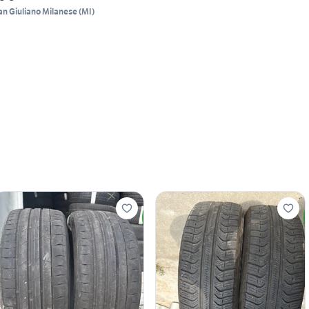
an Giuliano Milanese
(
MI
)