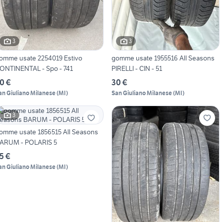
3
3
omme usate 2254019 Estivo
gomme usate 1955516 All Seasons
ONTINENTAL - Spo - 741
PIRELLI - CIN - 51
0 €
30 €
an Giuliano Milanese
(
MI
)
San Giuliano Milanese
(
MI
)
3
omme usate 1856515 All Seasons
ARUM - POLARIS 5
5 €
an Giuliano Milanese
(
MI
)