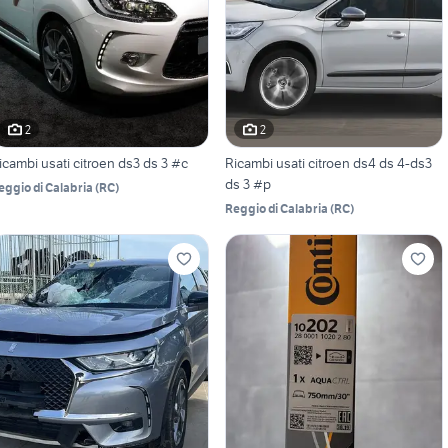
2
2
icambi usati citroen ds3 ds 3 #c
Ricambi usati citroen ds4 ds 4-ds3
ds 3 #p
eggio di Calabria
(
RC
)
Reggio di Calabria
(
RC
)