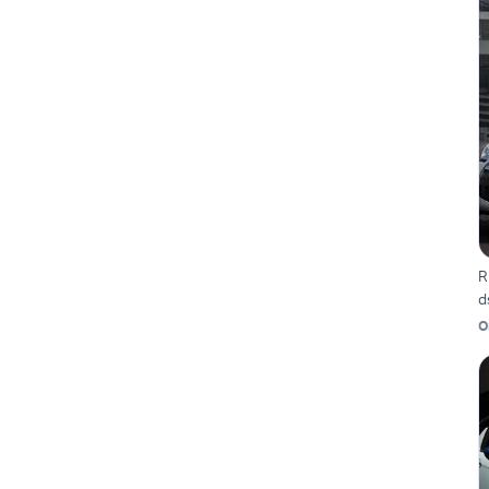
R
d
O