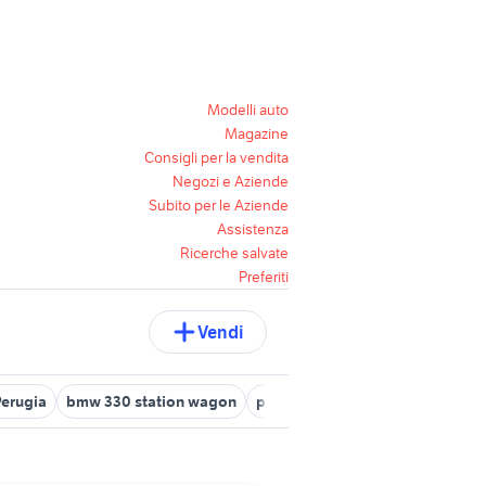
Modelli auto
Magazine
Consigli per la vendita
Negozi e Aziende
Subito per le Aziende
Assistenza
Ricerche salvate
Preferiti
Vendi
Perugia
bmw 330 station wagon
peugeot 207 station wagon
ci