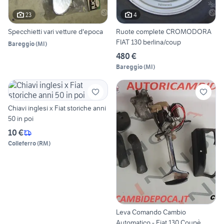
23
4
Specchietti vari vetture d'epoca
Ruote complete CROMODORA
FIAT 130 berlina/coup
Bareggio
(
MI
)
480 €
Bareggio
(
MI
)
Chiavi inglesi x Fiat storiche anni
50 in poi
10 €
Colleferro
(
RM
)
Leva Comando Cambio
Automatico - Fiat 130 Coupè