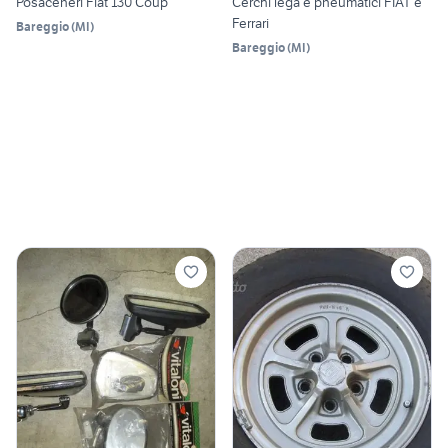
Posaceneri Fiat 130 Coup
Cerchi lega e pneumatici FIAT e
Ferrari
Bareggio
(
MI
)
Bareggio
(
MI
)