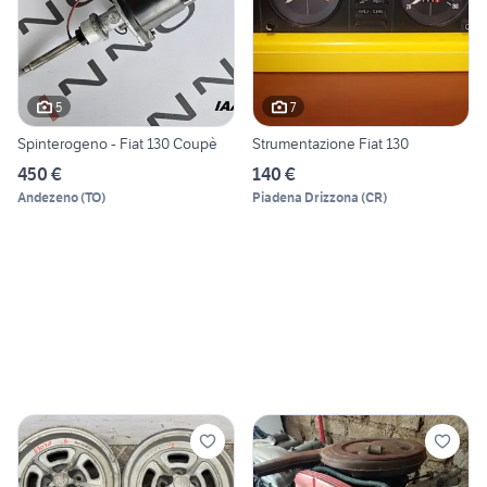
5
7
Spinterogeno - Fiat 130 Coupè
Strumentazione Fiat 130
450 €
140 €
Andezeno
(
TO
)
Piadena Drizzona
(
CR
)