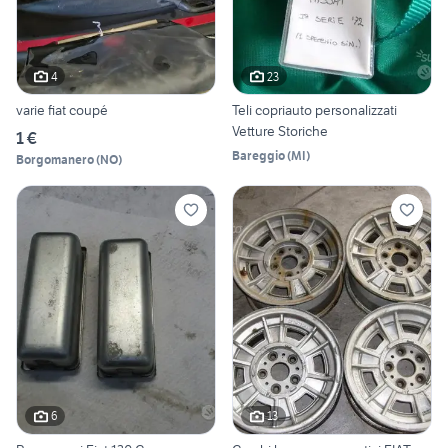
4
23
varie fiat coupé
Teli copriauto personalizzati
Vetture Storiche
1 €
Bareggio
(
MI
)
Borgomanero
(
NO
)
6
13