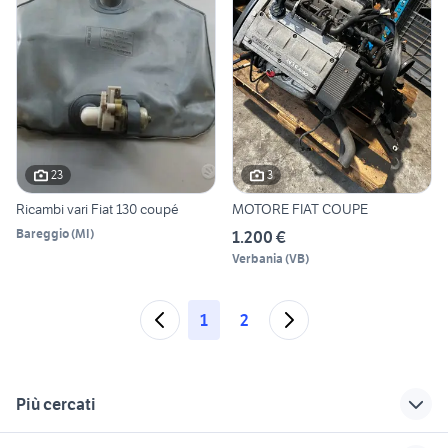
23
3
Ricambi vari Fiat 130 coupé
MOTORE FIAT COUPE
Bareggio
(
MI
)
1.200 €
Verbania
(
VB
)
1
2
Più cercati
Correlati
Richerche simili
Suggerimenti