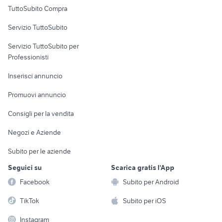
Uffici e Locali
TuttoSubito Compra
commerciali
Servizio TuttoSubito
elettronica
per la casa e la
sports e hobby
Servizio TuttoSubito per
persona
Informatica
Animali
Professionisti
Arredamento e
Console e
Accessori per
Casalinghi
Inserisci annuncio
Videogiochi
animali
Elettrodomestici
Promuovi annuncio
Audio/Video
Musica e Film
Giardino e Fai da te
Consigli per la vendita
Fotografia
Libri e Riviste
Abbigliamento e
Negozi e Aziende
Telefonia
Strumenti Musicali
Accessori
Subito per le aziende
Sports
Tutto per i bambini
Seguici su
Scarica gratis l'App
Biciclette
Facebook
Subito per Android
Collezionismo
TikTok
Subito per iOS
Instagram