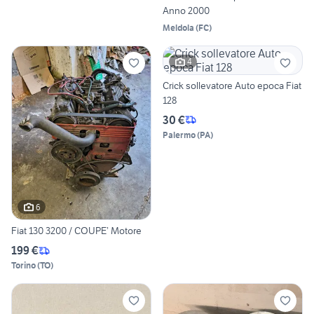
Anno 2000
Meldola
(
FC
)
4
Crick sollevatore Auto epoca Fiat
128
30 €
Palermo
(
PA
)
6
Fiat 130 3200 / COUPE’ Motore
199 €
Torino
(
TO
)