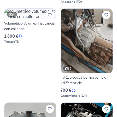
Andezeno
(
TO
)
6
Volumetrico Volumex Fiat Lancia
con collettori
1.800 €
Trento
(
TN
)
6
fiat 130 coupé berlina cambio
+differenziale
700 €
Grammichele
(
CT
)