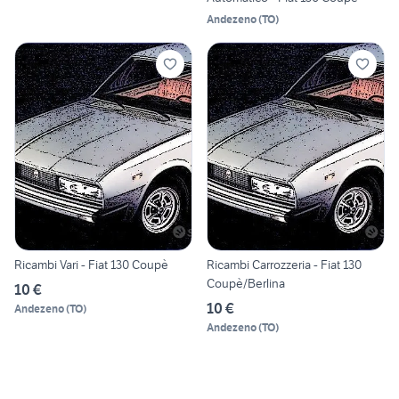
Andezeno
(
TO
)
Ricambi Vari - Fiat 130 Coupè
Ricambi Carrozzeria - Fiat 130
Coupè/Berlina
10 €
10 €
Andezeno
(
TO
)
Andezeno
(
TO
)