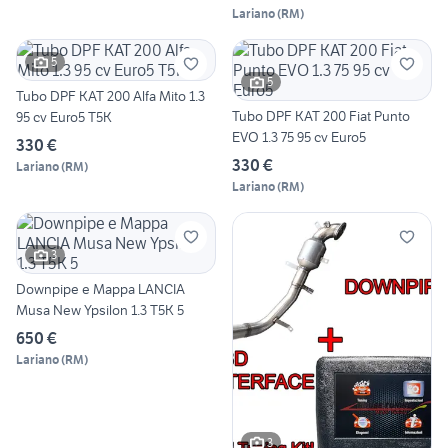
Lariano
(
RM
)
5
5
Tubo DPF KAT 200 Alfa Mito 1.3
Tubo DPF KAT 200 Fiat Punto
95 cv Euro5 T5K
EVO 1.3 75 95 cv Euro5
330 €
330 €
Lariano
(
RM
)
Lariano
(
RM
)
3
Downpipe e Mappa LANCIA
Musa New Ypsilon 1.3 T5K 5
650 €
Lariano
(
RM
)
3