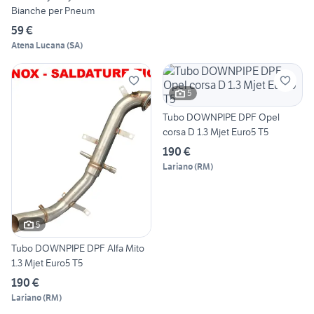
Bianche per Pneum
59 €
Atena Lucana
(
SA
)
5
Tubo DOWNPIPE DPF Opel
corsa D 1.3 Mjet Euro5 T5
190 €
Lariano
(
RM
)
5
Tubo DOWNPIPE DPF Alfa Mito
1.3 Mjet Euro5 T5
190 €
Lariano
(
RM
)