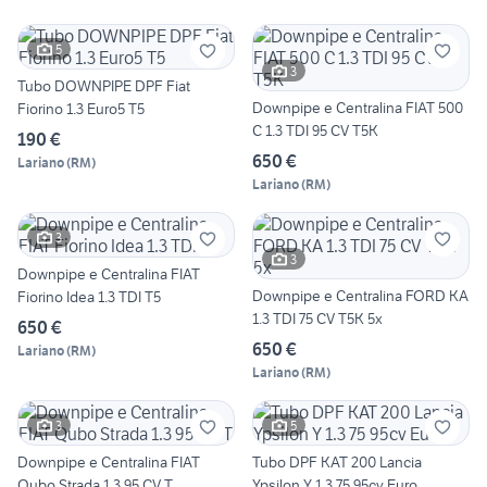
5
3
Tubo DOWNPIPE DPF Fiat
Downpipe e Centralina FIAT 500
Fiorino 1.3 Euro5 T5
C 1.3 TDI 95 CV T5K
190 €
650 €
Lariano
(
RM
)
Lariano
(
RM
)
3
3
Downpipe e Centralina FIAT
Downpipe e Centralina FORD KA
Fiorino Idea 1.3 TDI T5
1.3 TDI 75 CV T5K 5x
650 €
650 €
Lariano
(
RM
)
Lariano
(
RM
)
3
5
Downpipe e Centralina FIAT
Tubo DPF KAT 200 Lancia
Qubo Strada 1.3 95 CV T
Ypsilon Y 1.3 75 95cv Euro