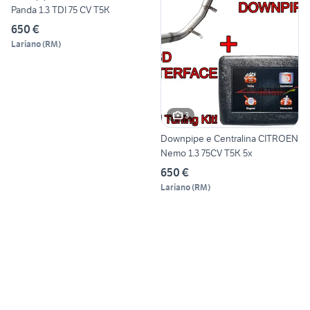
Panda 1.3 TDI 75 CV T5K
650 €
Lariano
(
RM
)
3
Downpipe e Centralina CITROEN
Nemo 1.3 75CV T5K 5x
650 €
Lariano
(
RM
)