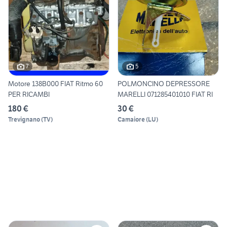
7
5
Motore 138B000 FIAT Ritmo 60
POLMONCINO DEPRESSORE
PER RICAMBI
MARELLI 071285401010 FIAT RI
180 €
30 €
Trevignano
(
TV
)
Camaiore
(
LU
)