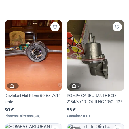
5
5
Devioluci Fiat Ritmo 60-65-75 1^
POMPA CARBURANTE BCD
serie
2164/5 Y10 TOURING 1050 - 127
30 €
55 €
Piadena Drizzona
(
CR
)
Camaiore
(
LU
)