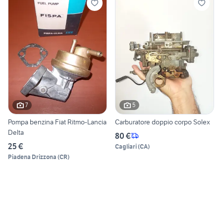
7
5
Pompa benzina Fiat Ritmo-Lancia
Carburatore doppio corpo Solex
Delta
80 €
25 €
Cagliari
(
CA
)
Piadena Drizzona
(
CR
)