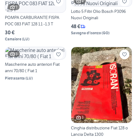
4
7
Lotto 5 Filtri Olio Bosch P3096
POMPA CARBURANTE FISPA
Nuovi Originali
POC 083 FIAT 128 1.1 -1.3 T
48 €
30 €
Savogna d'Isonzo
(
GO
)
Camaiore
(
LU
)
3
Mascherine auto anteriori Fiat
anni 70/80 ( Fiat 1
Pietrasanta
(
LU
)
3
Cinghia distribuzione Fiat 128 o
Lancia Delta 1300