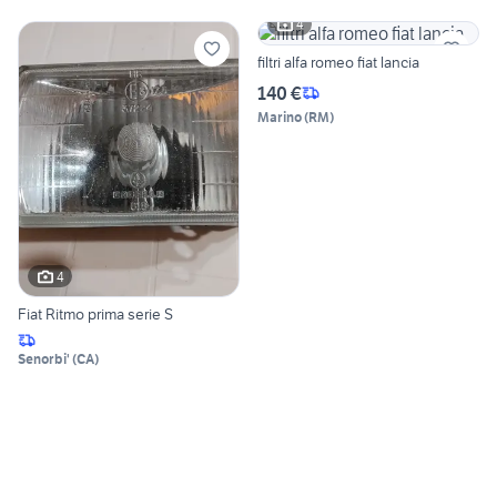
4
filtri alfa romeo fiat lancia
140 €
Marino
(
RM
)
4
Fiat Ritmo prima serie S
Senorbi'
(
CA
)