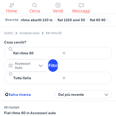
Home
Cerca
Vendi
Messaggi
ritmo abarth 130 tc
fiat 1100 anni 50
fiat 60 90
juk
Ricerche
Subito
Accessori auto
fiat ritmo 60
Cosa cerchi?
Accessori
Filtri
Auto
Salva ricerca
Dal più recente
68 risultati
Fiat ritmo 60 in Accessori auto