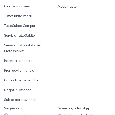
Veicoli commerciali
altro
Gestisci cookies
Modelli auto
Case vacanza
TuttoSubito Vendi
Uffici e Locali
TuttoSubito Compra
commerciali
Servizio TuttoSubito
elettronica
per la casa e la
sports e hobby
Servizio TuttoSubito per
persona
Informatica
Animali
Professionisti
Arredamento e
Console e
Accessori per
Casalinghi
Inserisci annuncio
Videogiochi
animali
Elettrodomestici
Promuovi annuncio
Audio/Video
Musica e Film
Giardino e Fai da te
Consigli per la vendita
Fotografia
Libri e Riviste
Abbigliamento e
Negozi e Aziende
Telefonia
Strumenti Musicali
Accessori
Subito per le aziende
Sports
Tutto per i bambini
Seguici su
Scarica gratis l'App
Biciclette