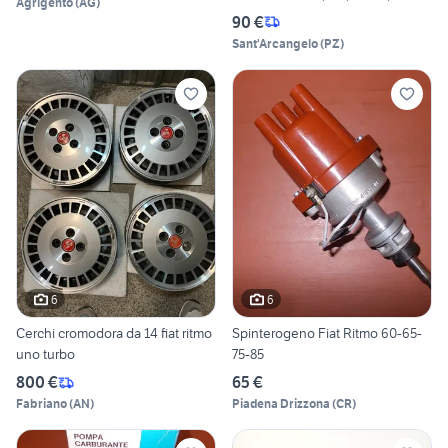
Agrigento
(
AG
)
90 €
Sant'Arcangelo
(
PZ
)
6
6
Cerchi cromodora da 14 fiat ritmo
Spinterogeno Fiat Ritmo 60-65-
uno turbo
75-85
800 €
65 €
Fabriano
(
AN
)
Piadena Drizzona
(
CR
)