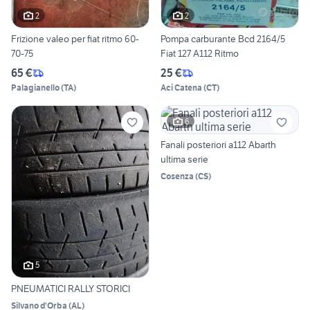
2
2
Frizione valeo per fiat ritmo 60-
Pompa carburante Bcd 2164/5
70-75
Fiat 127 A112 Ritmo
65 €
25 €
Palagianello
(
TA
)
Aci Catena
(
CT
)
6
Fanali posteriori a112 Abarth
ultima serie
Cosenza
(
CS
)
5
PNEUMATICI RALLY STORICI
Silvano d'Orba
(
AL
)