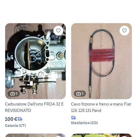
6
5
Carburatore Dell'orto FRDA 32 E
Cavo frizione e freno a mano Fiat
REVISIONATO
126 128 131 Pand
100 €
Maslianico
(
CO
)
Catania
(
CT
)