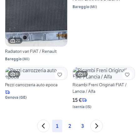
Bareggio
(
MI
)
20
Radiatori vari FIAT / Renault
Bareggio
(
MI
)
6
6
Pezzi carrozzeria auto epoca
Ricambi Freni Originali FIAT /
Lancia / Alfa
Genova
(
GE
)
15 €
Isernia
(
IS
)
1
2
3