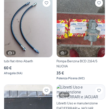
3
7
tubi fiat ritmo Abarth
Pompa Benzina BCD 2164/5
NUOVA
60 €
35 €
Afragola
(
NA
)
Potenza Picena
(
MC
)
18
Libretti Uso e manutenzione
FIAT/FERRARI e JAGUAR