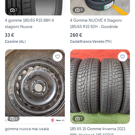
2
9
4 gomme 185/65 R15 88H 4
4 Gomme NUOVE 4 Stagioni
stagioni Nuove
185/65 R15 92H - Goodride
33 €
260 €
Cassine
(
AL
)
Castelfranco Veneto
(
TV
)
6
7
gomma nuova mai usata
185 65 15 Gomme Inverna 2021