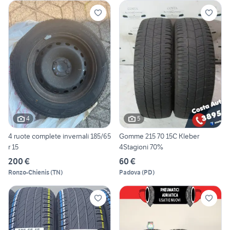
4
5
4 ruote complete invernali 185/65
Gomme 215 70 15C Kleber
r 15
4Stagioni 70%
200 €
60 €
Ronzo-Chienis
(
TN
)
Padova
(
PD
)