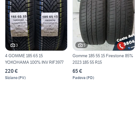
3
5
4 GOMME 185 65 15
Gomme 185 55 15 Firestone 85%
YOKOHAMA 100% INV RIF3977
2023 185 55 R15
220 €
65 €
Siziano
(
PV
)
Padova
(
PD
)