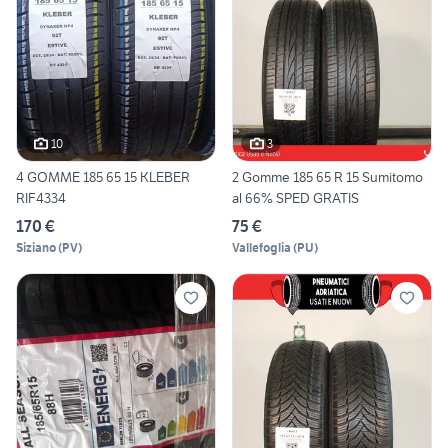
10
3
4 GOMME 185 65 15 KLEBER
2 Gomme 185 65 R 15 Sumitomo
RIF4334
al 66% SPED GRATIS
170 €
75 €
Siziano
(
PV
)
Vallefoglia
(
PU
)