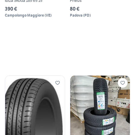
Ibiza Skoda 185 65 15
Pneus
390 €
80 €
Campolongo Maggiore
(
VE
)
Padova
(
PD
)