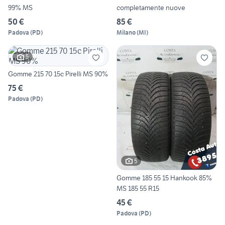
99% MS
completamente nuove
50 €
85 €
Padova
(
PD
)
Milano
(
MI
)
5
Gomme 215 70 15c Pirelli MS 90%
75 €
Padova
(
PD
)
5
Gomme 185 55 15 Hankook 85%
MS 185 55 R15
45 €
Padova
(
PD
)