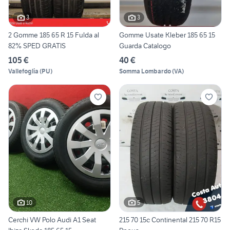
3
3
2 Gomme 185 65 R 15 Fulda al
Gomme Usate Kleber 185 65 15
82% SPED GRATIS
Guarda Catalogo
105 €
40 €
Vallefoglia
(
PU
)
Somma Lombardo
(
VA
)
10
5
Cerchi VW Polo Audi A1 Seat
215 70 15c Continental 215 70 R15