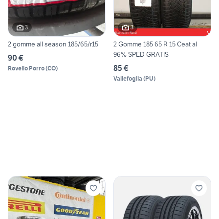
3
3
2 gomme all season 185/65/r15
2 Gomme 185 65 R 15 Ceat al
96% SPED GRATIS
90 €
85 €
Rovello Porro
(
CO
)
Vallefoglia
(
PU
)