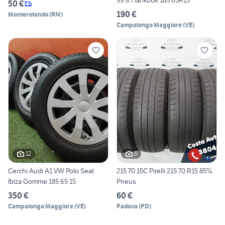
99% Hankook 185 65R15
50 €
190 €
Monterotondo
(
RM
)
Campolongo Maggiore
(
VE
)
12
5
Cerchi Audi A1 VW Polo Seat
215 70 15C Pirelli 215 70 R15 85%
Ibiza Gomme 185 65 15
Pneus
350 €
60 €
Campolongo Maggiore
(
VE
)
Padova
(
PD
)