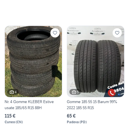
4
5
Nr. 4 Gomme KLEBER Estive
Gomme 185 55 15 Barum 99%
usate 185/65 R15 88H
2022 185 55 R15
115 €
65 €
Cuneo
(
CN
)
Padova
(
PD
)