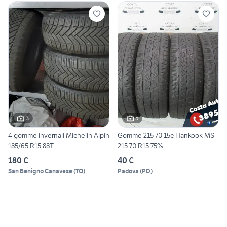
3
5
4 gomme invernali Michelin Alpin
Gomme 215 70 15c Hankook MS
185/65 R15 88T
215 70 R15 75%
180 €
40 €
San Benigno Canavese
(
TO
)
Padova
(
PD
)