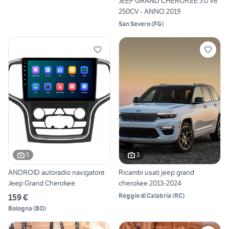
JEEP GRAND CHEROKEE 3.0 V6
250CV - ANNO 2019
San Severo
(
FG
)
5
3
ANDROID autoradio navigatore
Ricambi usati jeep grand
Jeep Grand Cherokee
cherokee 2013-2024
Reggio di Calabria
(
RC
)
159 €
Bologna
(
BO
)