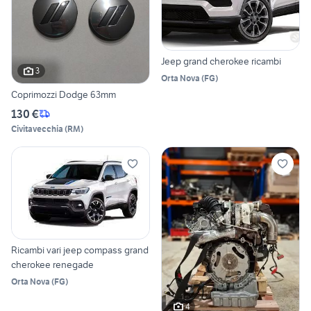
Jeep grand cherokee ricambi
3
Orta Nova
(
FG
)
Coprimozzi Dodge 63mm
130 €
Civitavecchia
(
RM
)
Ricambi vari jeep compass grand
cherokee renegade
Orta Nova
(
FG
)
4