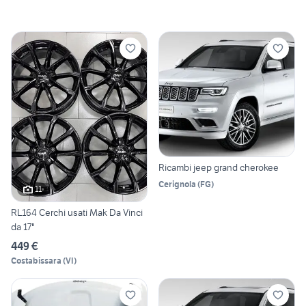
Ricambi jeep grand cherokee
Cerignola
(
FG
)
11
RL164 Cerchi usati Mak Da Vinci
da 17"
449 €
Costabissara
(
VI
)