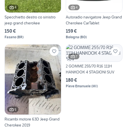
4
4
Specchietto destro co sinistro
Autoradio navigatore Jeep Grand
jeep grand cherokee
Cherokee CarTablet
150 €
159 €
Fasano
(
BR
)
Bologna
(
BO
)
7
2 GOMME 255/70 R16 111H
HANKOOK 4 STAGIONI SUV
180 €
Pieve Emanuele
(
MI
)
5
Ricambi motore 63D Jeep Grand
Cherokee 2019