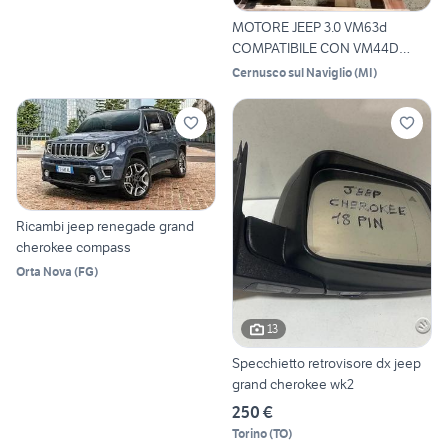
MOTORE JEEP 3.0 VM63d
COMPATIBILE CON VM44D
M15746
Cernusco sul Naviglio
(
MI
)
Ricambi jeep renegade grand
cherokee compass
Orta Nova
(
FG
)
13
Specchietto retrovisore dx jeep
grand cherokee wk2
250 €
Torino
(
TO
)