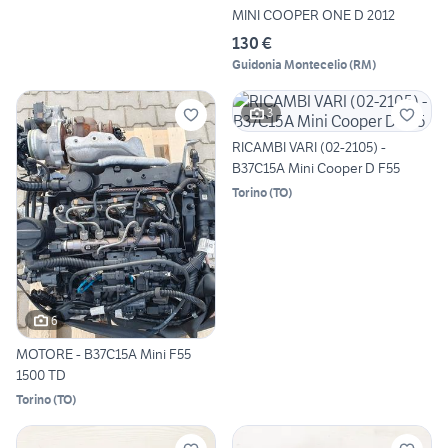
MINI COOPER ONE D 2012
130 €
Guidonia Montecelio
(
RM
)
3
RICAMBI VARI (02-2105) -
B37C15A Mini Cooper D F55
Torino
(
TO
)
6
MOTORE - B37C15A Mini F55
1500 TD
Torino
(
TO
)