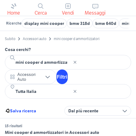
Home
Cerca
Vendi
Messaggi
display mini cooper
bmw 318d
bmw 640d
mini e
Ricerche
Subito
Accessori auto
mini cooper d ammortizzatori
Cosa cerchi?
Accessori
Filtri
Auto
Salva ricerca
Dal più recente
15 risultati
Mini cooper d ammortizzatori in Accessori auto