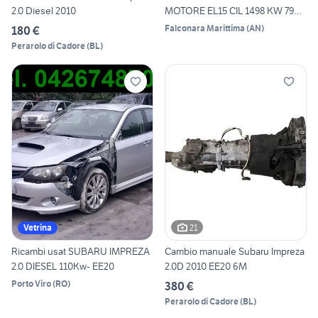
2.0 Diesel 2010
MOTORE EL15 CIL 1498 KW 79
B_G
Falconara Marittima
(
AN
)
180 €
Perarolo di Cadore
(
BL
)
21
Vetrina
Ricambi usat SUBARU IMPREZA
Cambio manuale Subaru Impreza
2.0 DIESEL 110Kw- EE20
2.0D 2010 EE20 6M
Porto Viro
(
RO
)
380 €
Perarolo di Cadore
(
BL
)