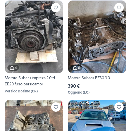
4
6
Motore Subaru impreza 2.0td
Motore Subaru EZ30 3.0
EE20 fuso per ricambi
390 €
Persico Dosimo
(
CR
)
Oggiono
(
LC
)