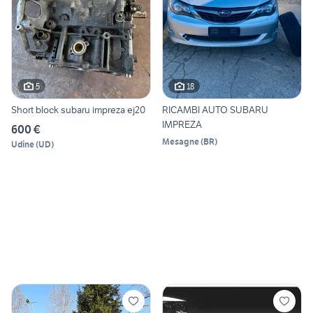
5
18
Short block subaru impreza ej20
RICAMBI AUTO SUBARU
IMPREZA
600 €
Mesagne
(
BR
)
Udine
(
UD
)