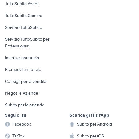
TuttoSubito Vendi
Uffici e Locali
TuttoSubito Compra
commerciali
Servizio TuttoSubito
elettronica
per la casa e la
sports e hobby
Servizio TuttoSubito per
persona
Informatica
Animali
Professionisti
Arredamento e
Console e
Accessori per
Casalinghi
Inserisci annuncio
Videogiochi
animali
Elettrodomestici
Promuovi annuncio
Audio/Video
Musica e Film
Giardino e Fai da te
Consigli per la vendita
Fotografia
Libri e Riviste
Abbigliamento e
Negozi e Aziende
Telefonia
Strumenti Musicali
Accessori
Subito per le aziende
Sports
Tutto per i bambini
Seguici su
Scarica gratis l'App
Biciclette
Facebook
Subito per Android
Collezionismo
TikTok
Subito per iOS