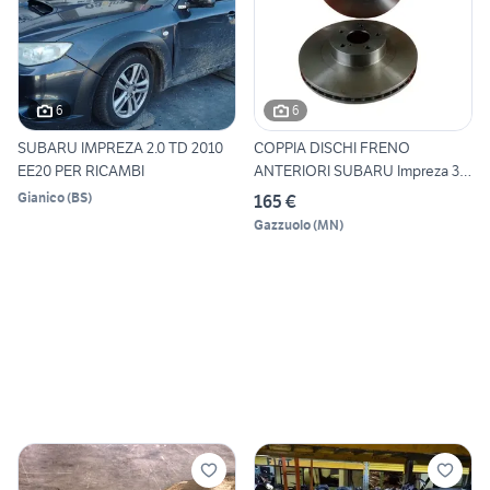
6
6
SUBARU IMPREZA 2.0 TD 2010
COPPIA DISCHI FRENO
EE20 PER RICAMBI
ANTERIORI SUBARU Impreza 3°
S
Gianico
(
BS
)
165 €
Gazzuolo
(
MN
)