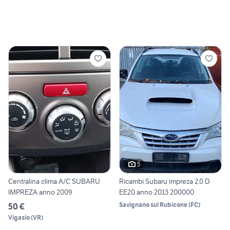
5
Centralina clima A/C SUBARU
Ricambi Subaru impreza 2.0 D
IMPREZA anno 2009
EE20 anno 2013 200000
Savignano sul Rubicone
(
FC
)
50 €
Vigasio
(
VR
)