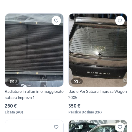
3
5
Radiatore in alluminio maggiorato
Baule Per Subaru Impreza Wagon
subaru impreza 1
2005
260 €
350 €
Licata
(
AG
)
Persico Dosimo
(
CR
)