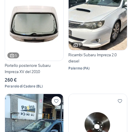
8
Ricambi Subaru Impreza 2.0
5
diesel
Portello posteriore Subaru
Palermo
(
PA
)
Impreza XV del 2010
260 €
Perarolo di Cadore
(
BL
)