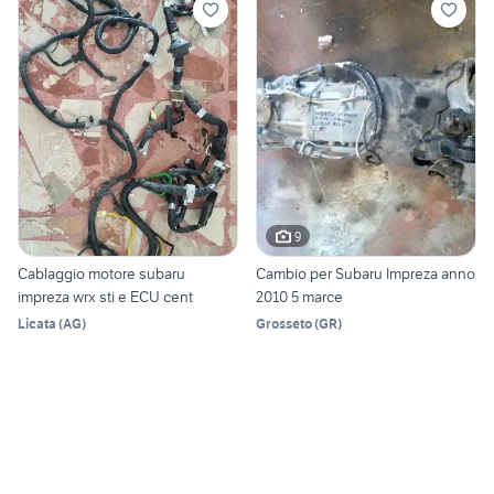
9
Cablaggio motore subaru
Cambio per Subaru Impreza anno
impreza wrx sti e ECU cent
2010 5 marce
Licata
(
AG
)
Grosseto
(
GR
)