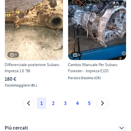
5
9
Differenziale posteriore Subaru
Cambio Manuale Per Subaru
Impreza 1.6 '98
Forester - Impreza EJ20
Persico Dosimo
(
CR
)
180 €
Cesiomaggiore
(
BL
)
1
2
3
4
5
Più cercati