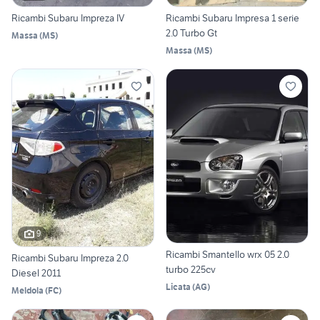
Ricambi Subaru Impreza IV
Ricambi Subaru Impresa 1 serie
2.0 Turbo Gt
Massa
(
MS
)
Massa
(
MS
)
9
Ricambi Smantello wrx 05 2.0
Ricambi Subaru Impreza 2.0
turbo 225cv
Diesel 2011
Licata
(
AG
)
Meldola
(
FC
)