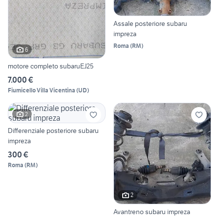
Assale posteriore subaru
impreza
Roma
(
RM
)
6
motore completo subaruEJ25
7.000 €
Fiumicello Villa Vicentina
(
UD
)
2
Differenziale posteriore subaru
impreza
300 €
Roma
(
RM
)
2
Avantreno subaru impreza