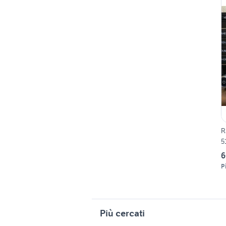
R
5
6
P
Più cercati