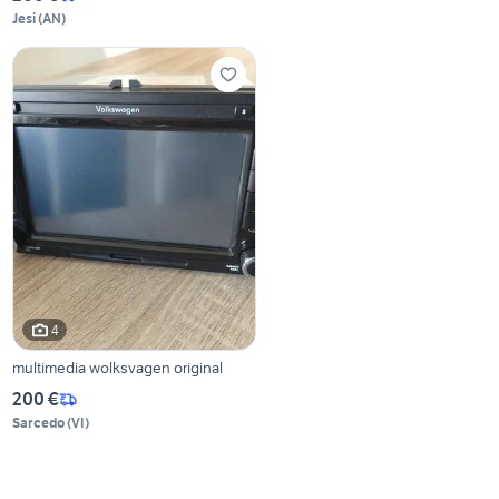
Jesi
(
AN
)
4
multimedia wolksvagen original
200 €
Sarcedo
(
VI
)