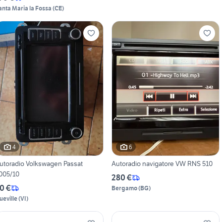
anta Maria la Fossa
(
CE
)
4
6
utoradio Volkswagen Passat
Autoradio navigatore VW RNS 510
005/10
280 €
0 €
Bergamo
(
BG
)
ueville
(
VI
)