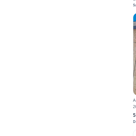
S
A
2
5
D