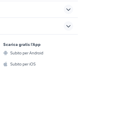
peugeot 205
alfa romeo tonale
sports e hobby
a
Scarica gratis l'App
fiat vico del gargano
Animali
Subito per Android
ento e
diesel
Accessori per animali
auto tata indica
hi
Subito per iOS
Musica e Film
omestici
Libri e Riviste
e Fai da te
Strumenti Musicali
amento e
ri
Sports
 i bambini
Biciclette
Collezionismo