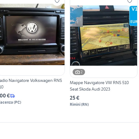
2
adio Navigatore Volkswagen RNS
Mappe Navigatore VW RNS 510
10
Seat Skoda Audi 2023
00 €
25 €
iacenza
(
PC
)
Rimini
(
RN
)