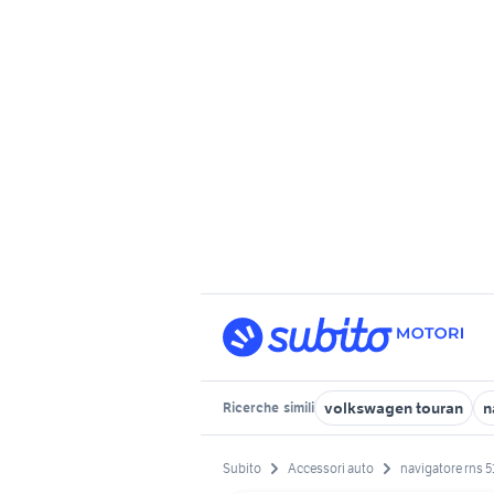
volkswagen touran
n
Ricerche
simili
Subito
Accessori auto
navigatore rns 