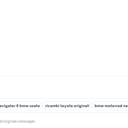
avigator 6 bmw usato
ricambi toyota originali
bmw motorrad nav
510 originale volkswagen