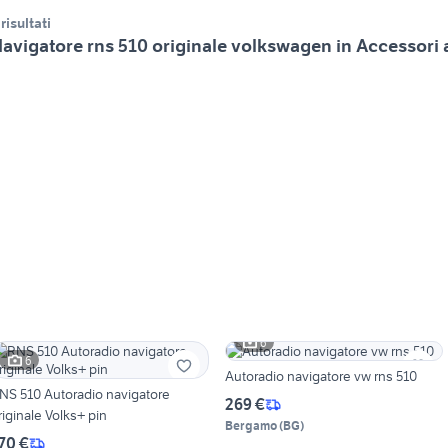
 risultati
avigatore rns 510 originale volkswagen in Accessori 
6
6
Autoradio navigatore vw rns 510
NS 510 Autoradio navigatore
269 €
riginale Volks+ pin
Bergamo
(
BG
)
70 €