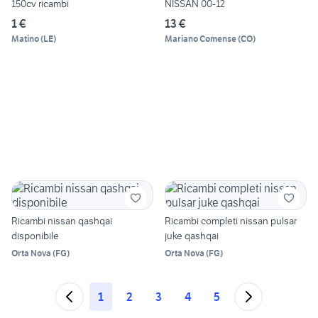
150cv ricambi
NISSAN 00-12
1 €
13 €
Matino
(
LE
)
Mariano Comense
(
CO
)
Ricambi nissan qashqai
Ricambi completi nissan pulsar
disponibile
juke qashqai
Orta Nova
(
FG
)
Orta Nova
(
FG
)
1
2
3
4
5