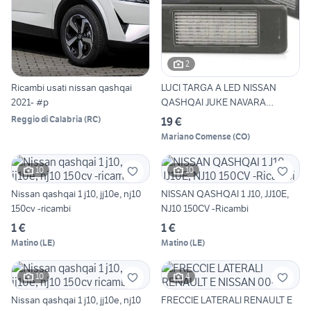
2
Ricambi usati nissan qashqai
LUCI TARGA A LED NISSAN
2021- #p
QASHQAI JUKE NAVARA
MERCED
Reggio di Calabria
(
RC
)
19 €
Mariano Comense
(
CO
)
10
10
Nissan qashqai 1 j10, jj10e, nj10
NISSAN QASHQAI 1 J10, JJ10E,
150cv -ricambi
NJ10 150CV -Ricambi
1 €
1 €
Matino
(
LE
)
Matino
(
LE
)
10
4
Nissan qashqai 1 j10, jj10e, nj10
FRECCIE LATERALI RENAULT E