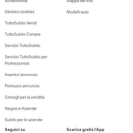
Accessibilità
Mappa del sito
Loft, mansarde e
Veicoli commerciali
altro
Gestisci cookies
Modelli auto
Case vacanza
TuttoSubito Vendi
Uffici e Locali
TuttoSubito Compra
commerciali
Servizio TuttoSubito
elettronica
per la casa e la
sports e hobby
Servizio TuttoSubito per
persona
Informatica
Animali
Professionisti
Arredamento e
Console e
Accessori per
Casalinghi
Inserisci annuncio
Videogiochi
animali
Elettrodomestici
Promuovi annuncio
Audio/Video
Musica e Film
Giardino e Fai da te
Consigli per la vendita
Fotografia
Libri e Riviste
Abbigliamento e
Negozi e Aziende
Telefonia
Strumenti Musicali
Accessori
Subito per le aziende
Sports
Tutto per i bambini
Seguici su
Scarica gratis l'App