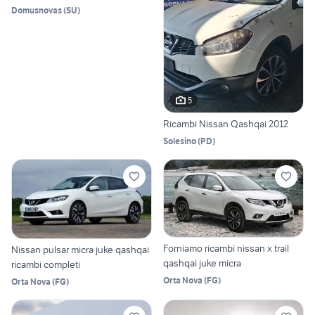
Domusnovas
(
SU
)
5
Ricambi Nissan Qashqai 2012
Solesino
(
PD
)
Forniamo ricambi nissan x trail
Nissan pulsar micra juke qashqai
qashqai juke micra
ricambi completi
Orta Nova
(
FG
)
Orta Nova
(
FG
)