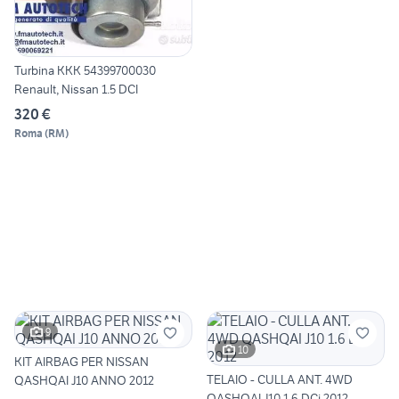
Turbina KKK 54399700030
Renault, Nissan 1.5 DCI
320 €
Roma
(
RM
)
9
10
KIT AIRBAG PER NISSAN
TELAIO - CULLA ANT. 4WD
QASHQAI J10 ANNO 2012
QASHQAI J10 1.6 DCi 2012