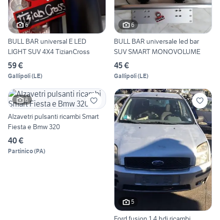
6
6
BULL BAR universal E LED
BULL BAR universale led bar
LIGHT SUV 4X4 TizianCross
SUV SMART MONOVOLUME
59 €
45 €
Gallipoli
(
LE
)
Gallipoli
(
LE
)
6
Alzavetri pulsanti ricambi Smart
Fiesta e Bmw 320
40 €
Partinico
(
PA
)
5
Ford fusion 1.4 hdi ricambi