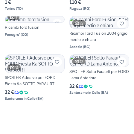
Serie
1 €
110 €
Torino
(
TO
)
Ragusa
(
RG
)
3
22
Ricambi ford fusion
Ricambi Ford Fusion 2004 grigio
Fenegro'
(
CO
)
medio e chiaro
Ardesio
(
BG
)
12
11
SPOILER Sotto Paraurti per FORD
SPOILER Adesivo per FORD
Lama Anteriore
Fiesta Ka SOTTO PARAURTI
32 €
32 €
Santeramo in Colle
(
BA
)
Santeramo in Colle
(
BA
)