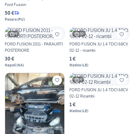
Ford Fusion
50 €
Pesaro
(
PU
)
6
10
FORD FUSION 2011 - PARAURTI
FORD FUSION JU 1.4 TDCI 68CV
POSTERIORE
02-12 - ricambi
30 €
1 €
Napoli
(
NA
)
Matino
(
LE
)
4
FORD FUSION JU 1.4 TDCI 68CV
02-12 Ricambi
1 €
Matino
(
LE
)