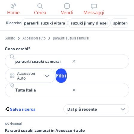
Home
Cerca
Vendi
Messaggi
paraurti suzuki vitara
suzuki jimny diesel
spinteroge
Ricerche
Subito
Accessori auto
paraurti suzuki samurai
Cosa cerchi?
Accessori
Filtri
Auto
Salva ricerca
Dal più recente
65 risultati
Paraurti suzuki samurai in Accessori auto