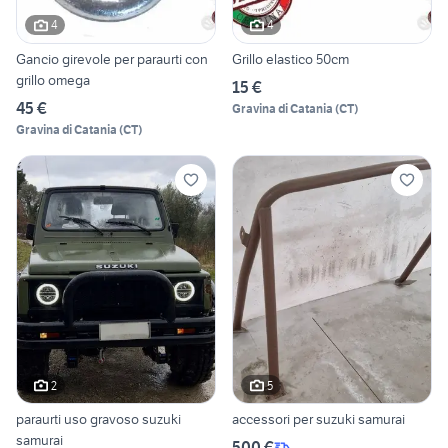
4
4
Gancio girevole per paraurti con
Grillo elastico 50cm
grillo omega
15 €
45 €
Gravina di Catania
(
CT
)
Gravina di Catania
(
CT
)
2
5
paraurti uso gravoso suzuki
accessori per suzuki samurai
samurai
500 €