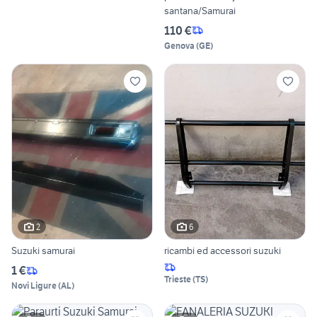
santana/Samurai
110 €
Genova
(
GE
)
2
6
Suzuki samurai
ricambi ed accessori suzuki
1 €
Trieste
(
TS
)
Novi Ligure
(
AL
)