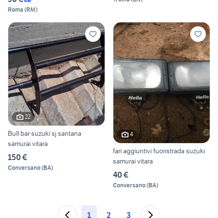
Roma
(
RM
)
22
Bull bar suzuki sj santana
4
samurai vitara
fari aggiuntivi fuoristrada suzuki
150 €
samurai vitara
Conversano
(
BA
)
40 €
Conversano
(
BA
)
1
2
3