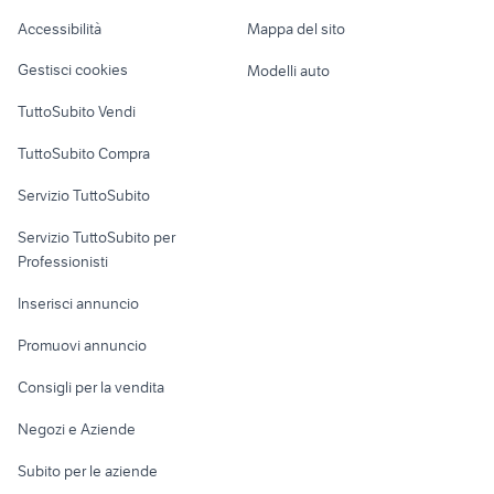
auto mercedes familiare
Caravan e Camper
peugeot Lugo
Accessibilità
Mappa del sito
Lombardia
Loft, mansarde e
Veicoli commerciali
altro
Gestisci cookies
Modelli auto
Case vacanza
TuttoSubito Vendi
Uffici e Locali
TuttoSubito Compra
commerciali
Servizio TuttoSubito
elettronica
per la casa e la
sports e hobby
Servizio TuttoSubito per
persona
Informatica
Animali
Professionisti
Arredamento e
Console e
Accessori per
Casalinghi
Inserisci annuncio
Videogiochi
animali
Elettrodomestici
Promuovi annuncio
Audio/Video
Musica e Film
Giardino e Fai da te
Consigli per la vendita
Fotografia
Libri e Riviste
Abbigliamento e
Negozi e Aziende
Telefonia
Strumenti Musicali
Accessori
Subito per le aziende
Sports
Tutto per i bambini