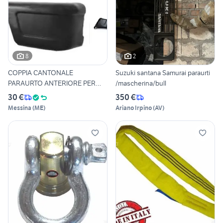
8
2
COPPIA CANTONALE
Suzuki santana Samurai paraurti
PARAURTO ANTERIORE PER
/mascherina/bull
SUZUKI SJ4
30 €
350 €
Messina
(
ME
)
Ariano Irpino
(
AV
)