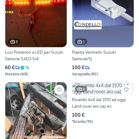
8
3
Luci Posteriori a LED per Suzuki
Piastra Verricello Suzuki
Samurai SJ413 SJ4
Samurai/Sj
60 €
100 €
Messina
(
ME
)
Varapodio
(
RC
)
6
Ricambi 4x4 dal 1970 ad oggi
Land rover aro uaz ec
100 €
Taranto
(
TA
)