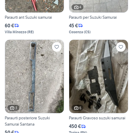
4
Paraurti ant Suzuki samurai
Paraurti per Suzuki Samurai
60 €
45 €
Villa Minozzo
(
RE
)
Cosenza
(
CS
)
3
6
Paraurti posteriore Suzuki
Paraurti Gravoso suzuki samurai
Samurai Santana
450 €
50 €
Troina
(
EN
)