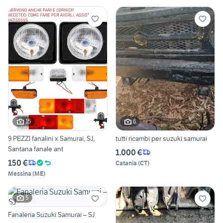
15
6
9 PEZZI fanalini x Samurai, SJ,
tutti ricambi per suzuki samurai
Santana fanale ant
1.000 €
150 €
Catania
(
CT
)
Messina
(
ME
)
5
Fanaleria Suzuki Samurai – SJ