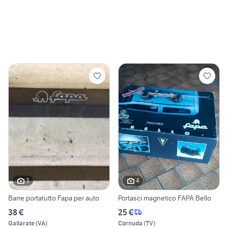
3
4
Barre portatutto Fapa per auto
Portasci magnetico FAPA Bello
38 €
25 €
Gallarate
(
VA
)
Cornuda
(
TV
)