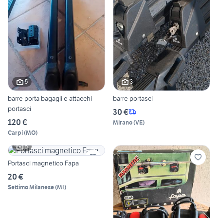
5
3
barre porta bagagli e attacchi
barre portasci
portasci
30 €
120 €
Mirano
(
VE
)
Carpi
(
MO
)
5
Portasci magnetico Fapa
20 €
Settimo Milanese
(
MI
)