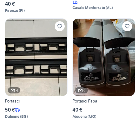
40 €
Casale Monferrato
(
AL
)
Firenze
(
FI
)
4
6
Portasci
Portasci Fapa
50 €
40 €
Dalmine
(
BG
)
Modena
(
MO
)