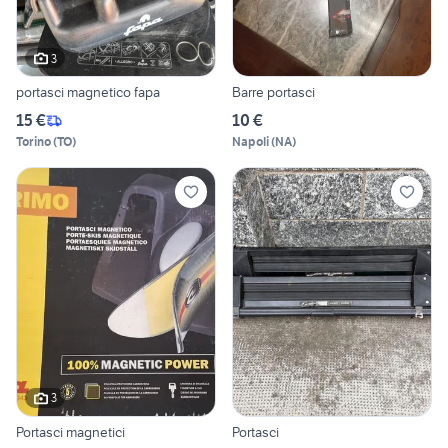
3
portasci magnetico fapa
Barre portasci
15 €
10 €
Torino
(
TO
)
Napoli
(
NA
)
3
Portasci magnetici
Portasci