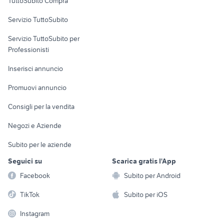
TuttoSubito Compra
commerciali
Servizio TuttoSubito
elettronica
per la casa e la
sports e hobby
Servizio TuttoSubito per
persona
Informatica
Animali
Professionisti
Arredamento e
Console e
Accessori per
Casalinghi
Inserisci annuncio
Videogiochi
animali
Elettrodomestici
Promuovi annuncio
Audio/Video
Musica e Film
Giardino e Fai da te
Consigli per la vendita
Fotografia
Libri e Riviste
Abbigliamento e
Negozi e Aziende
Telefonia
Strumenti Musicali
Accessori
Subito per le aziende
Sports
Tutto per i bambini
Seguici su
Scarica gratis l'App
Biciclette
Facebook
Subito per Android
Collezionismo
TikTok
Subito per iOS
Instagram