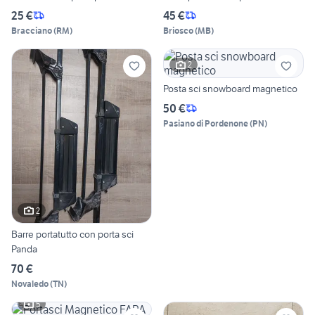
25 €
45 €
Bracciano
(
RM
)
Briosco
(
MB
)
2
Posta sci snowboard magnetico
50 €
Pasiano di Pordenone
(
PN
)
2
Barre portatutto con porta sci
Panda
70 €
Novaledo
(
TN
)
5