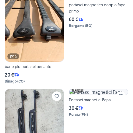
portasci magnetico doppio fapa
primo
60 €
Bergamo
(
BG
)
5
barre più portasci per auto
20 €
Binago
(
CO
)
3
Portasci magnetici Fapa
30 €
Porcia
(
PN
)