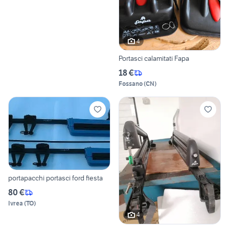
4
Portasci calamitati Fapa
18 €
Fossano
(
CN
)
portapacchi portasci ford fiesta
80 €
Ivrea
(
TO
)
4