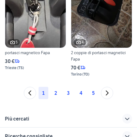
5
4
portasci magnetico Fapa
2 coppie di portasci magnetici
Fapa
30 €
70 €
Trieste
(
TS
)
Torino
(
TO
)
1
2
3
4
5
Più cercati
Correlati
Richerche simili
Suggerimenti
Ricerche consigliate