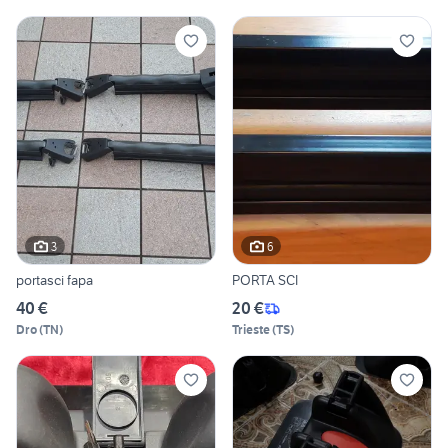
3
6
portasci fapa
PORTA SCI
40 €
20 €
Dro
(
TN
)
Trieste
(
TS
)