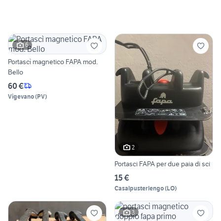
6
Portascì magnetico FAPA mod.
Bello
60 €
Vigevano
(
PV
)
2
Portasci FAPA per due paia di sci
15 €
Casalpusterlengo
(
LO
)
3