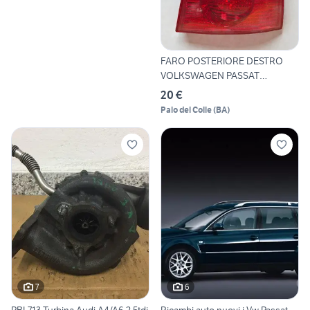
FARO POSTERIORE DESTRO
VOLKSWAGEN PASSAT
BERLINA A
20 €
Palo del Colle
(
BA
)
7
6