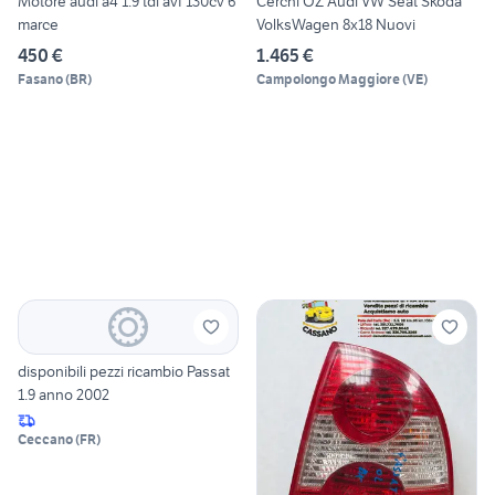
Motore audi a4 1.9 tdi avf 130cv 6
Cerchi OZ Audi VW Seat Skoda
marce
VolksWagen 8x18 Nuovi
450 €
1.465 €
Fasano
(
BR
)
Campolongo Maggiore
(
VE
)
disponibili pezzi ricambio Passat
1.9 anno 2002
Ceccano
(
FR
)