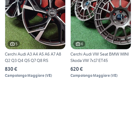
5
6
Cerchi Audi A3 A4 A5 A6 A7 A8
Cerchi Audi VW Seat BMW MINI
Q2 Q3 Q4 Q5 Q7 Q8 RS
Skoda VW 7x17 ET45
830 €
620 €
Campolongo Maggiore
(
VE
)
Campolongo Maggiore
(
VE
)