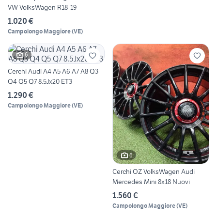
VW VolksWagen R18-19
1.020 €
Campolongo Maggiore
(
VE
)
6
Cerchi Audi A4 A5 A6 A7 A8 Q3
Q4 Q5 Q7 8.5Jx20 ET3
1.290 €
Campolongo Maggiore
(
VE
)
6
Cerchi OZ VolksWagen Audi
Mercedes Mini 8x18 Nuovi
1.560 €
Campolongo Maggiore
(
VE
)