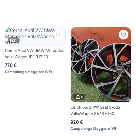
9
Cerchi Audi VW BMW Mercedes
VolksWagen JR1 R17-20
770 €
Campolongo Maggiore
(
VE
)
6
Cerchi Audi VW Seat Skoda
VolksWagen 8Jx18 ET50
920 €
Campolongo Maggiore
(
VE
)