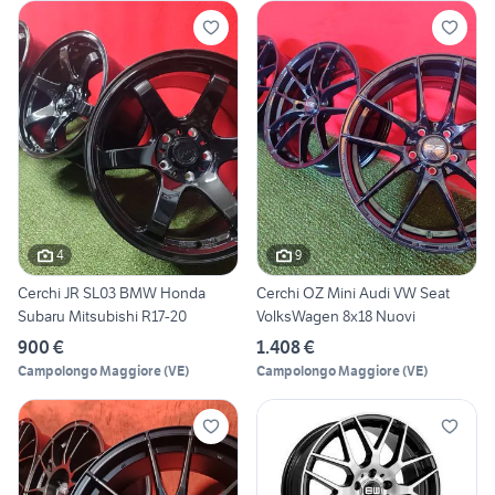
4
9
Cerchi JR SL03 BMW Honda
Cerchi OZ Mini Audi VW Seat
Subaru Mitsubishi R17-20
VolksWagen 8x18 Nuovi
900 €
1.408 €
Campolongo Maggiore
(
VE
)
Campolongo Maggiore
(
VE
)