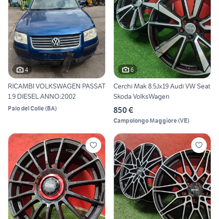
4
6
RICAMBI VOLKSWAGEN PASSAT
Cerchi Mak 8.5Jx19 Audi VW Seat
1.9 DIESEL ANNO:2002
Skoda VolksWagen
Palo del Colle
(
BA
)
850 €
Campolongo Maggiore
(
VE
)