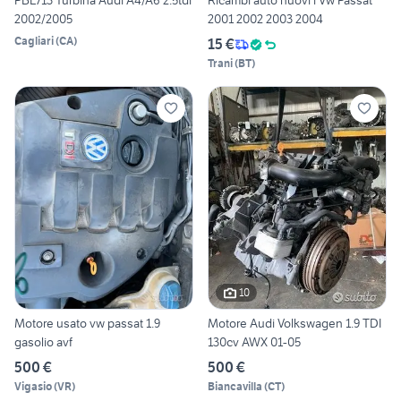
PBL713 Turbina Audi A4/A6 2.5tdi
Ricambi auto nuovi i Vw Passat
2002/2005
2001 2002 2003 2004
Cagliari
(
CA
)
15 €
Trani
(
BT
)
10
Motore usato vw passat 1.9
Motore Audi Volkswagen 1.9 TDI
gasolio avf
130cv AWX 01-05
500 €
500 €
Vigasio
(
VR
)
Biancavilla
(
CT
)