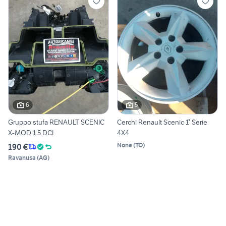
6
5
Gruppo stufa RENAULT SCENIC
Cerchi Renault Scenic 1° Serie
X-MOD 1.5 DCI
4X4
None
(
TO
)
190 €
Ravanusa
(
AG
)