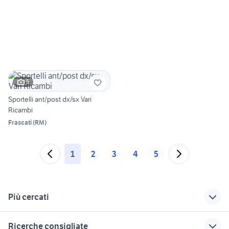
5
Sportelli ant/post dx/sx Vari
Ricambi
Frascati
(
RM
)
1
2
3
4
5
Più cercati
Correlati
Richerche simili
Suggerimenti
Ricerche consigliate