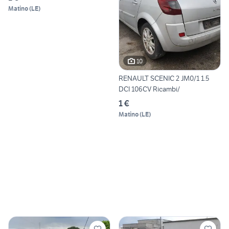
Matino
(
LE
)
10
RENAULT SCENIC 2 JM0/1 1.5
DCI 106CV Ricambi/
1 €
Matino
(
LE
)