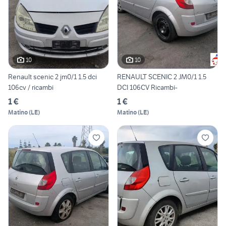
10
10
Renault scenic 2 jm0/1 1.5 dci
RENAULT SCENIC 2 JM0/1 1.5
106cv / ricambi
DCI 106CV Ricambi-
1 €
1 €
Matino
(
LE
)
Matino
(
LE
)