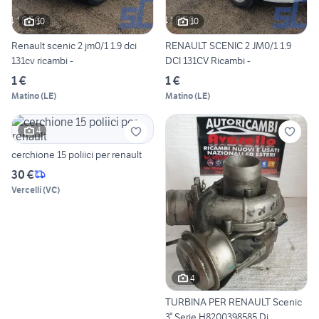
10
10
Renault scenic 2 jm0/1 1.9 dci
RENAULT SCENIC 2 JM0/1 1.9
131cv ricambi -
DCI 131CV Ricambi -
1 €
1 €
Matino
(
LE
)
Matino
(
LE
)
4
cerchione 15 poliici per renault
30 €
Vercelli
(
VC
)
4
TURBINA PER RENAULT Scenic
3° Serie H8200398585 Di