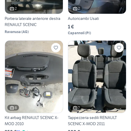
2
2
Portiera laterale anteriore destra
Autoricambi Usati
RENAULT SCENIC
1 €
Ravanusa
(
AG
)
Capannoli
(
PI
)
8
7
Kit airbag RENAULT SCENIC X-
Tappezzeria sedili RENAULT
MOD 2010
SCENIC X-MOD 2011