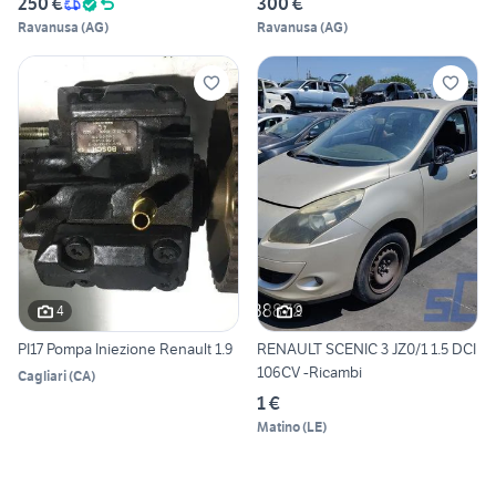
250 €
300 €
Ravanusa
(
AG
)
Ravanusa
(
AG
)
4
9
PI17 Pompa Iniezione Renault 1.9
RENAULT SCENIC 3 JZ0/1 1.5 DCI
106CV -Ricambi
Cagliari
(
CA
)
1 €
Matino
(
LE
)