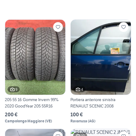
9
4
205 55 16 Gomme Invern 99%
Portiera anteriore sinistra
2020 GoodYear 205 55R16
RENAULT SCENIC 2008
200 €
100 €
Campolongo Maggiore
(
VE
)
Ravanusa
(
AG
)
10