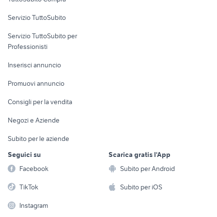
commerciali
Servizio TuttoSubito
elettronica
per la casa e la
sports e hobby
Servizio TuttoSubito per
persona
Informatica
Animali
Professionisti
Arredamento e
Console e
Accessori per
Casalinghi
Inserisci annuncio
Videogiochi
animali
Elettrodomestici
Promuovi annuncio
Audio/Video
Musica e Film
Giardino e Fai da te
Consigli per la vendita
Fotografia
Libri e Riviste
Abbigliamento e
Negozi e Aziende
Telefonia
Strumenti Musicali
Accessori
Subito per le aziende
Sports
Tutto per i bambini
Seguici su
Scarica gratis l'App
Biciclette
Facebook
Subito per Android
Collezionismo
TikTok
Subito per iOS
Instagram