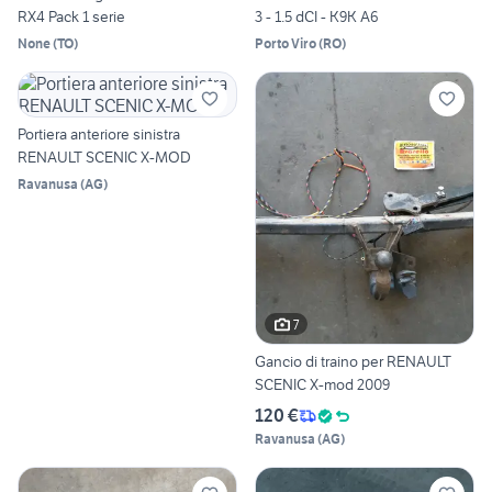
RX4 Pack 1 serie
3 - 1.5 dCI - K9K A6
None
(
TO
)
Porto Viro
(
RO
)
Portiera anteriore sinistra
RENAULT SCENIC X-MOD
Ravanusa
(
AG
)
7
Gancio di traino per RENAULT
SCENIC X-mod 2009
120 €
Ravanusa
(
AG
)