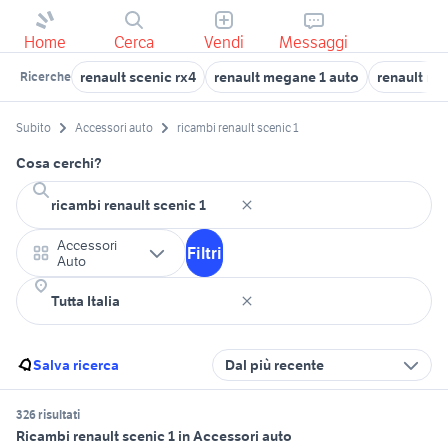
Home
Cerca
Vendi
Messaggi
renault scenic rx4
renault megane 1 auto
renault mo
Ricerche
Subito
Accessori auto
ricambi renault scenic 1
Cosa cerchi?
Accessori
Filtri
Auto
Salva ricerca
Dal più recente
326 risultati
Ricambi renault scenic 1 in Accessori auto