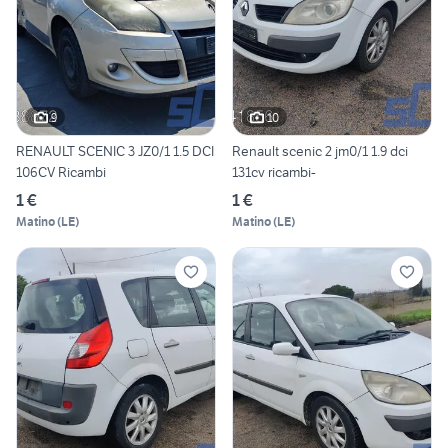
9
10
RENAULT SCENIC 3 JZ0/1 1.5 DCI
Renault scenic 2 jm0/1 1.9 dci
106CV Ricambi
131cv ricambi-
1 €
1 €
Matino
(
LE
)
Matino
(
LE
)