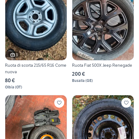
3
Ruota di scorta 215/65 R16 Come
Ruota Fiat 500X Jeep Renegade
nuova
200 €
80 €
Busalla
(
GE
)
Olbia
(
OT
)