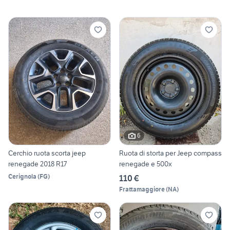
6
Cerchio ruota scorta jeep
Ruota di storta per Jeep compass
renegade 2018 R17
renegade e 500x
Cerignola
(
FG
)
110 €
Frattamaggiore
(
NA
)