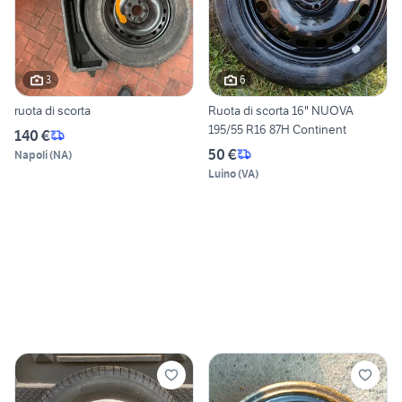
3
6
ruota di scorta
Ruota di scorta 16" NUOVA
195/55 R16 87H Continent
140 €
50 €
Napoli
(
NA
)
Luino
(
VA
)