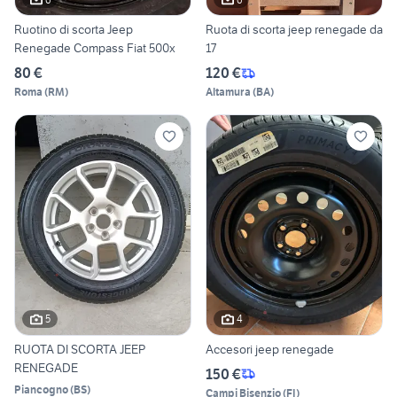
Ruotino di scorta Jeep
Ruota di scorta jeep renegade da
Renegade Compass Fiat 500x
17
80 €
120 €
Roma
(
RM
)
Altamura
(
BA
)
5
4
RUOTA DI SCORTA JEEP
Accesori jeep renegade
RENEGADE
150 €
Piancogno
(
BS
)
Campi Bisenzio
(
FI
)