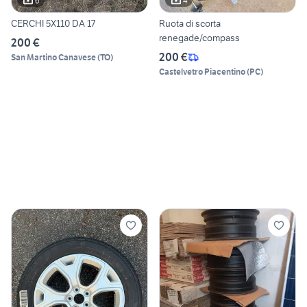
6
4
CERCHI 5X110 DA 17
Ruota di scorta
renegade/compass
200 €
200 €
San Martino Canavese
(
TO
)
Castelvetro Piacentino
(
PC
)