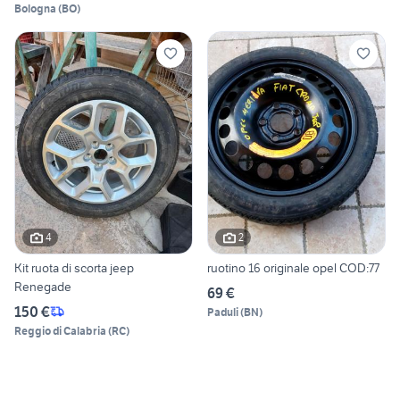
Bologna
(
BO
)
4
2
Kit ruota di scorta jeep
ruotino 16 originale opel COD:77
Renegade
69 €
150 €
Paduli
(
BN
)
Reggio di Calabria
(
RC
)