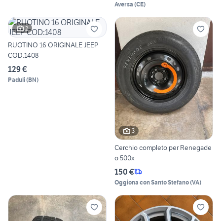
Aversa
(
CE
)
2
RUOTINO 16 ORIGINALE JEEP
COD:1408
129 €
Paduli
(
BN
)
3
Cerchio completo per Renegade
o 500x
150 €
Oggiona con Santo Stefano
(
VA
)