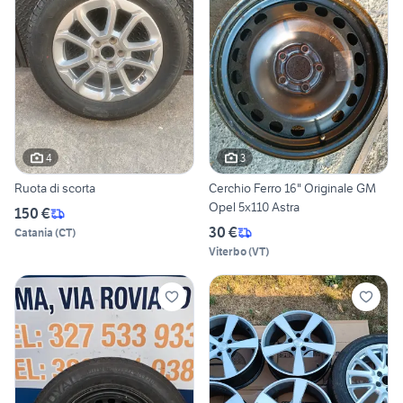
4
3
Ruota di scorta
Cerchio Ferro 16" Originale GM
Opel 5x110 Astra
150 €
30 €
Catania
(
CT
)
Viterbo
(
VT
)