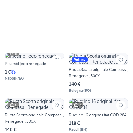
6
Vetrina
Ricambi jeep renegade
Ruota Scorta originale Compass ,
1 €
Renegade , 500X
Napoli
(
NA
)
140 €
Bologna
(
BO
)
6
2
Ruota Scorta originale Compass ,
Ruotino 16 originali fiat COD:284
Renegade , 500X
119 €
140 €
Paduli
(
BN
)