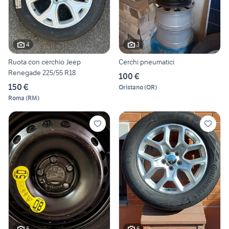
4
3
Ruota con cerchio Jeep
Cerchi pneumatici
Renegade 225/55 R18
100 €
150 €
Oristano
(
OR
)
Roma
(
RM
)
6
6