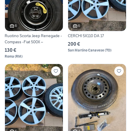
6
6
Ruotino Scorta Jeep Renegade -
CERCHI 5X110 DA 17
Compass -Fiat 500X –
200 €
130 €
San Martino Canavese
(
TO
)
Roma
(
RM
)