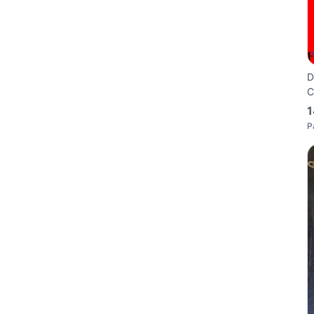
D
C
1
P