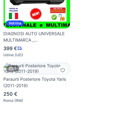
Vetrina
DIAGNOSI AUTO UNIVERSALE
MULTIMARCA _
CONTRASSEGNO
399 €
Udine
(
UD
)
3
Paraurti Posteriore Toyota Yaris
(2011-2019)
250 €
Roma
(
RM
)