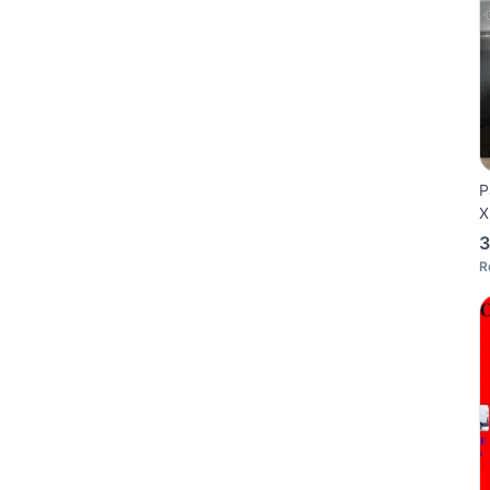
P
X
3
R