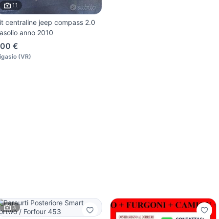
11
it centraline jeep compass 2.0
asolio anno 2010
00 €
igasio
(
VR
)
3