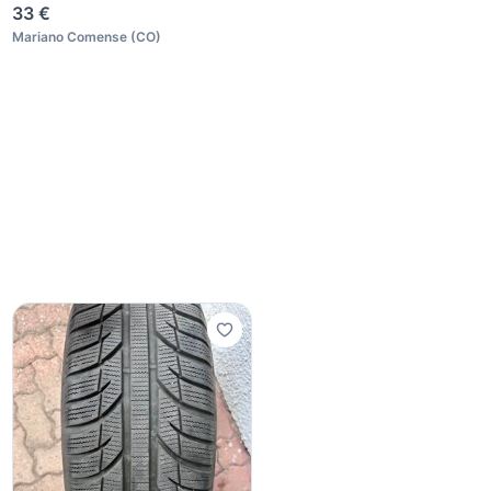
NOTTURN
33 €
Mariano Comense
(
CO
)