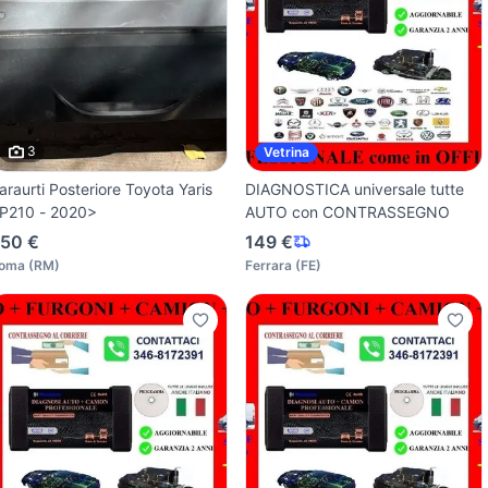
3
Vetrina
araurti Posteriore Toyota Yaris
DIAGNOSTICA universale tutte
P210 - 2020>
AUTO con CONTRASSEGNO
50 €
149 €
oma
(
RM
)
Ferrara
(
FE
)