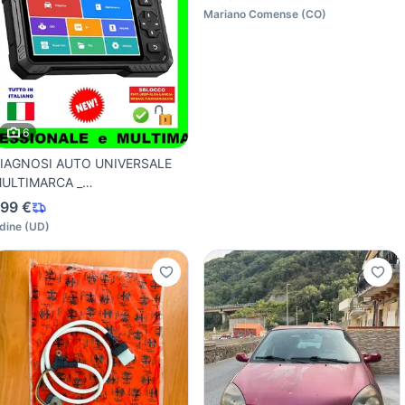
Mariano Comense
(
CO
)
6
IAGNOSI AUTO UNIVERSALE
ULTIMARCA _
ONTRASSEGNO
99 €
dine
(
UD
)