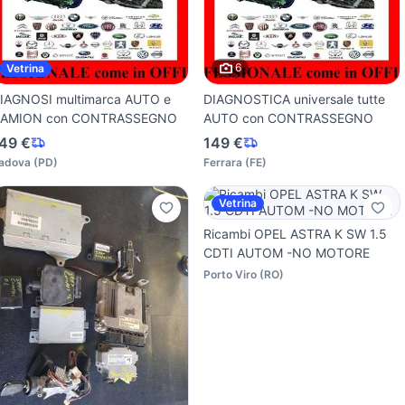
6
Vetrina
IAGNOSI multimarca AUTO e
DIAGNOSTICA universale tutte
AMION con CONTRASSEGNO
AUTO con CONTRASSEGNO
49 €
149 €
adova
(
PD
)
Ferrara
(
FE
)
Vetrina
Ricambi OPEL ASTRA K SW 1.5
CDTI AUTOM -NO MOTORE
Porto Viro
(
RO
)