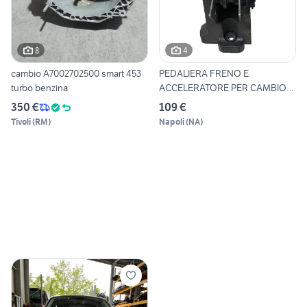
8
4
cambio A7002702500 smart 453
PEDALIERA FRENO E
turbo benzina
ACCELERATORE PER CAMBIO
AUTOMATI
350 €
109 €
Tivoli
(
RM
)
Napoli
(
NA
)