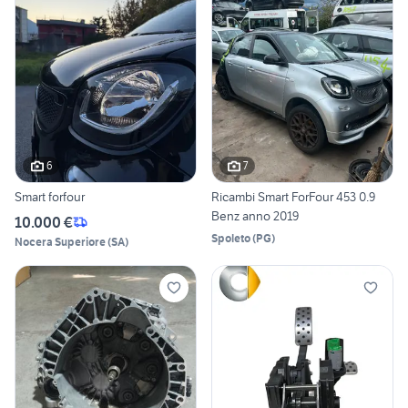
6
7
Smart forfour
Ricambi Smart ForFour 453 0.9
Benz anno 2019
10.000 €
Spoleto
(
PG
)
Nocera Superiore
(
SA
)