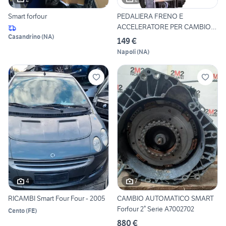
Smart forfour
PEDALIERA FRENO E
ACCELERATORE PER CAMBIO
Casandrino
(
NA
)
AUTOMATI
149 €
Napoli
(
NA
)
4
7
RICAMBI Smart Four Four - 2005
CAMBIO AUTOMATICO SMART
Forfour 2° Serie A7002702
Cento
(
FE
)
880 €