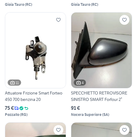
Gioia Tauro
(
RC
)
Gioia Tauro
(
RC
)
11
4
Attuatore Frizione Smart Fortwo
SPECCHIETTO RETROVISORE
450 700 benzina 20
SINISTRO SMART Forfour 2°
75 €
91 €
Pozzallo
(
RG
)
Nocera Superiore
(
SA
)