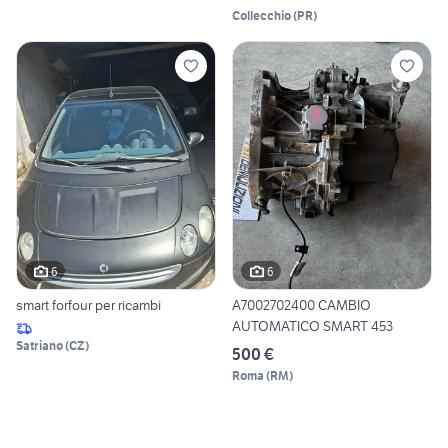
Collecchio
(
PR
)
6
6
smart forfour per ricambi
A7002702400 CAMBIO
AUTOMATICO SMART 453
Satriano
(
CZ
)
500 €
Roma
(
RM
)