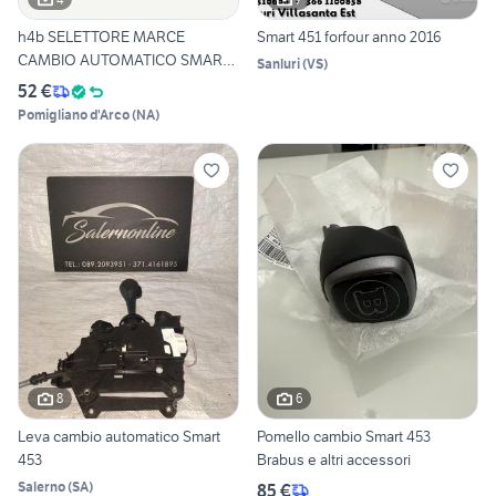
h4b SELETTORE MARCE
Smart 451 forfour anno 2016
CAMBIO AUTOMATICO SMART
Sanluri
(
VS
)
Forfou
52 €
Pomigliano d'Arco
(
NA
)
8
6
Leva cambio automatico Smart
Pomello cambio Smart 453
453
Brabus e altri accessori
Salerno
(
SA
)
85 €