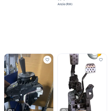
Anzio
(
RM
)
2
2