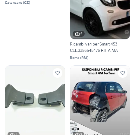
Catanzaro
(
CZ
)
6
Ricambi vari per Smart 453
CEL:3386545476 RIT A MA
Roma
(
RM
)
4
7