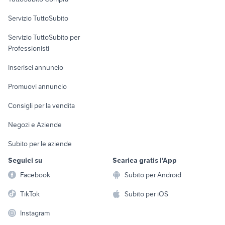
commerciali
Servizio TuttoSubito
elettronica
per la casa e la
sports e hobby
Servizio TuttoSubito per
persona
Informatica
Animali
Professionisti
Arredamento e
Console e
Accessori per
Casalinghi
Inserisci annuncio
Videogiochi
animali
Elettrodomestici
Promuovi annuncio
Audio/Video
Musica e Film
Giardino e Fai da te
Consigli per la vendita
Fotografia
Libri e Riviste
Abbigliamento e
Negozi e Aziende
Telefonia
Strumenti Musicali
Accessori
Subito per le aziende
Sports
Tutto per i bambini
Seguici su
Scarica gratis l'App
Biciclette
Facebook
Subito per Android
Collezionismo
TikTok
Subito per iOS
Instagram