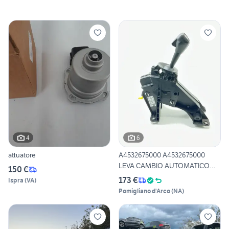
4
6
attuatore
A4532675000 A4532675000
LEVA CAMBIO AUTOMATICO
150 €
SMA
173 €
Ispra
(
VA
)
Pomigliano d'Arco
(
NA
)