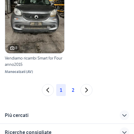
8
Vendiamo ricambi Smart for Four
anno2015
Manocalzati
(
AV
)
1
2
Più cercati
Correlati
Richerche simili
Suggerimenti
Ricerche consigliate