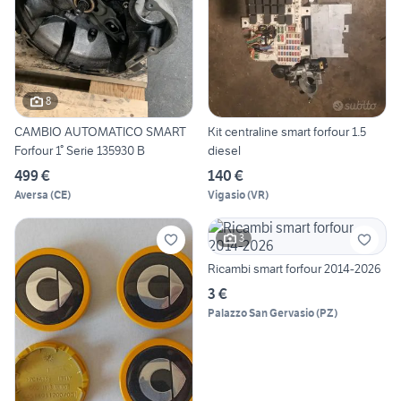
8
CAMBIO AUTOMATICO SMART
Kit centraline smart forfour 1.5
Forfour 1° Serie 135930 B
diesel
499 €
140 €
Aversa
(
CE
)
Vigasio
(
VR
)
3
Ricambi smart forfour 2014-2026
3 €
Palazzo San Gervasio
(
PZ
)