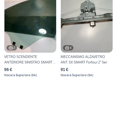
2
4
VETRO SCENDENTE
MECCANISMO ALZAVETRO
ANTERIORE SINISTRO SMART
ANT. SX SMART Forfour 2° Ser
Forfour 2
96 €
91 €
Nocera Superiore
(
SA
)
Nocera Superiore
(
SA
)