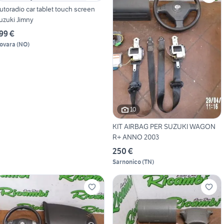
utoradio car tablet touch screen
uzuki Jimny
99 €
ovara
(
NO
)
10
KIT AIRBAG PER SUZUKI WAGON
R+ ANNO 2003
250 €
Sarnonico
(
TN
)