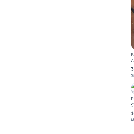
K
A
3
S
R
S
1
M