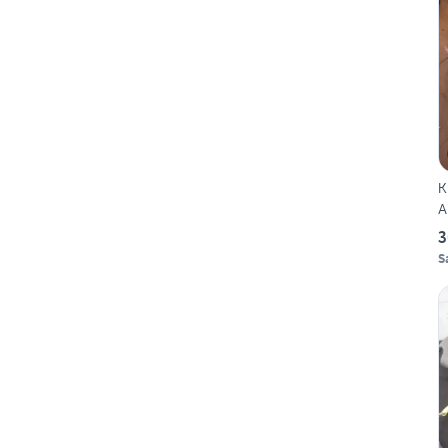
K
A
3
S