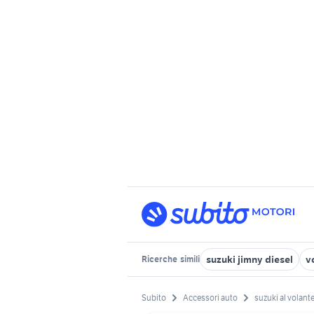
suzuki jimny diesel
v
Ricerche
simili
Subito
Accessori auto
suzuki al volant