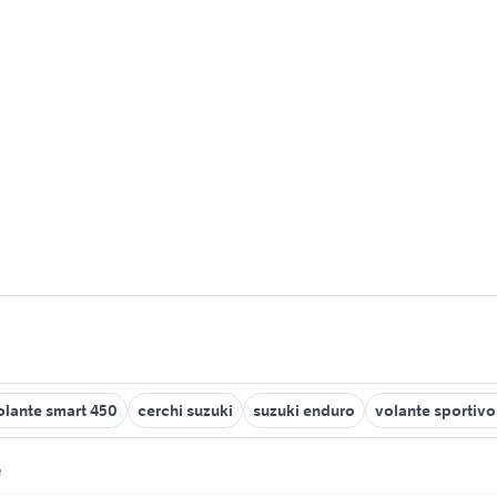
olante smart 450
cerchi suzuki
suzuki enduro
volante sportiv
e