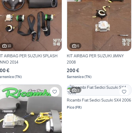
10
6
IT AIRBAG PER SUZUKI SPLASH
KIT AIRBAG PER SUZUKI JIMNY
NNO 2014
2008
00 €
200 €
arnonico
(
TN
)
Sarnonico
(
TN
)
3
Ricambi Fiat Sedici Suzuki SX4 2006
Pico
(
FR
)