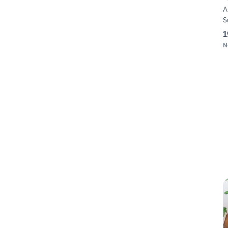
A
S
1
N