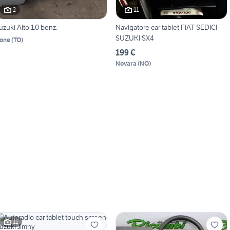
2
11
uzuki Alto 1.0 benz.
Navigatore car tablet FIAT SEDICI -
SUZUKI SX4
one
(
TO
)
199 €
Novara
(
NO
)
11