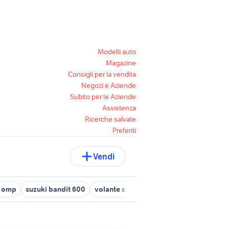
Modelli auto
Magazine
Consigli per la vendita
Negozi e Aziende
Subito per le Aziende
Assistenza
Ricerche salvate
Preferiti
Vendi
o omp
suzuki bandit 600
volante smart
suzuki gsx s 750 usata