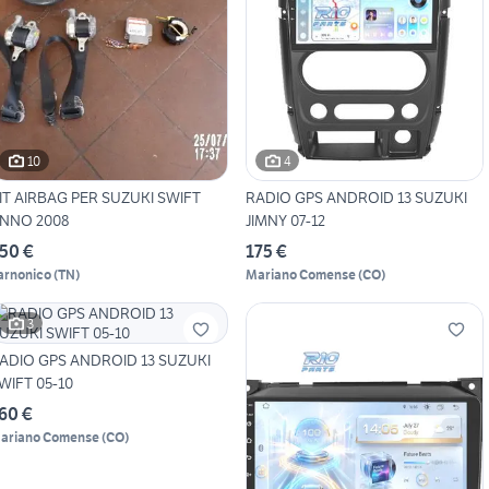
10
4
IT AIRBAG PER SUZUKI SWIFT
RADIO GPS ANDROID 13 SUZUKI
NNO 2008
JIMNY 07-12
50 €
175 €
arnonico
(
TN
)
Mariano Comense
(
CO
)
3
ADIO GPS ANDROID 13 SUZUKI
WIFT 05-10
60 €
ariano Comense
(
CO
)