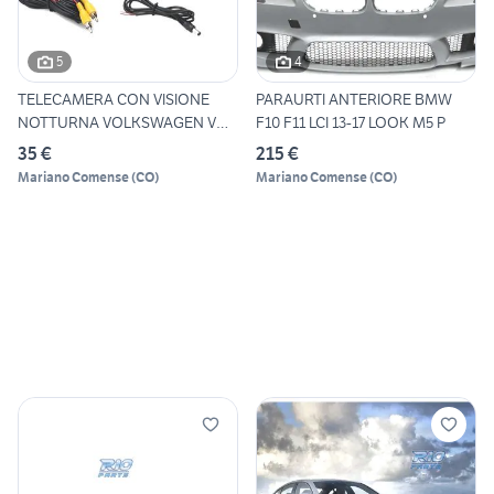
5
4
TELECAMERA CON VISIONE
PARAURTI ANTERIORE BMW
NOTTURNA VOLKSWAGEN VW
F10 F11 LCI 13-17 LOOK M5 P
GOLF
35 €
215 €
Mariano Comense
(
CO
)
Mariano Comense
(
CO
)