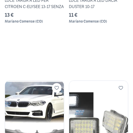
LUCE TARGA A LED PER
LUCE TARGA A LED DACIA
CITROEN C-ELYSEE 13-17 SENZA
DUSTER 10-17
13 €
11 €
Mariano Comense
(
CO
)
Mariano Comense
(
CO
)