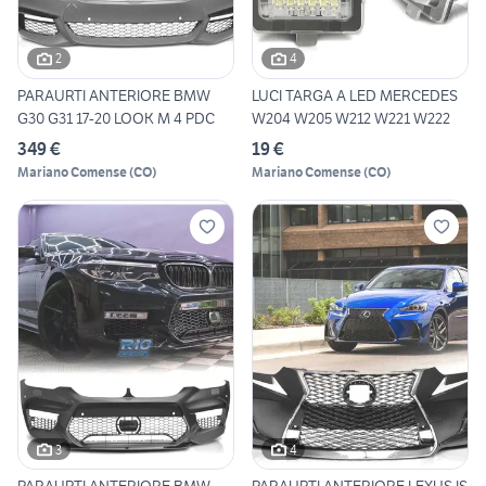
2
4
PARAURTI ANTERIORE BMW
LUCI TARGA A LED MERCEDES
G30 G31 17-20 LOOK M 4 PDC
W204 W205 W212 W221 W222
349 €
19 €
Mariano Comense
(
CO
)
Mariano Comense
(
CO
)
3
4