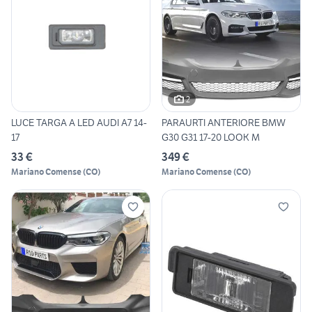
2
LUCE TARGA A LED AUDI A7 14-
PARAURTI ANTERIORE BMW
17
G30 G31 17-20 LOOK M
33 €
349 €
Mariano Comense
(
CO
)
Mariano Comense
(
CO
)