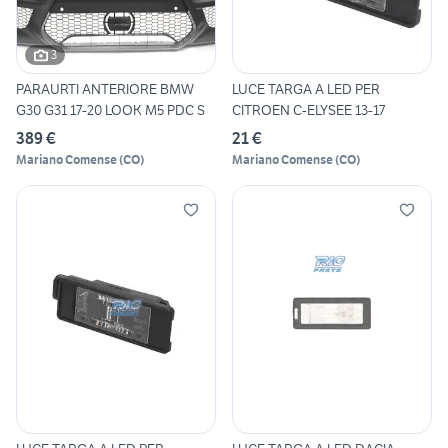
3
PARAURTI ANTERIORE BMW
LUCE TARGA A LED PER
G30 G31 17-20 LOOK M5 PDC S
CITROEN C-ELYSEE 13-17
389 €
21 €
Mariano Comense
(
CO
)
Mariano Comense
(
CO
)