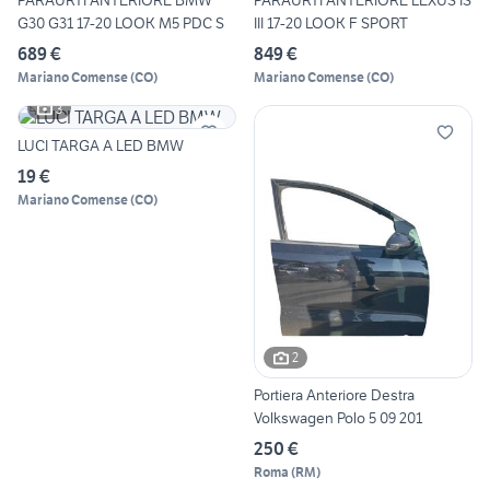
PARAURTI ANTERIORE BMW
PARAURTI ANTERIORE LEXUS IS
G30 G31 17-20 LOOK M5 PDC S
III 17-20 LOOK F SPORT
689 €
849 €
Mariano Comense
(
CO
)
Mariano Comense
(
CO
)
3
LUCI TARGA A LED BMW
19 €
Mariano Comense
(
CO
)
2
Portiera Anteriore Destra
Volkswagen Polo 5 09 201
250 €
Roma
(
RM
)