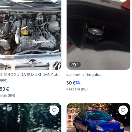
4
IT IDROGUIDA SUZUKI JIMNY «I»
vaschetta idroguida
1999)
30 €
50 €
Pescara
(
PE
)
imini
(
RN
)