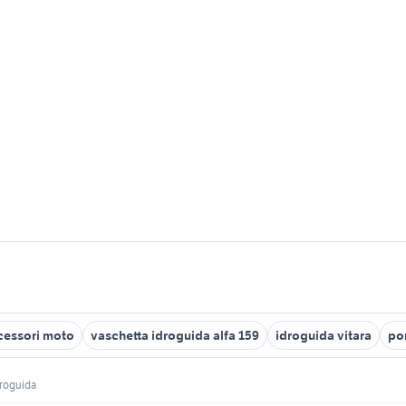
ccessori moto
vaschetta idroguida alfa 159
idroguida vitara
po
droguida