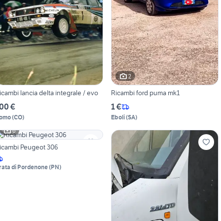
2
icambi lancia delta integrale / evo
Ricambi ford puma mk1
00 €
1 €
omo
(
CO
)
Eboli
(
SA
)
6
icambi Peugeot 306
rata di Pordenone
(
PN
)