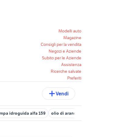
Modelli auto
Magazine
Consigli per la vendita
Negozi e Aziende
Subito per le Aziende
Assistenza
Ricerche salvate
Preferiti
Vendi
mpa idroguida alfa 159
olio di arancio
olio motore
idroguida f