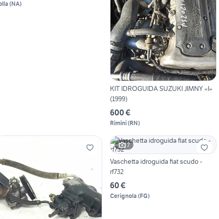
olla
(
NA
)
KIT IDROGUIDA SUZUKI JIMNY «I»
(1999)
600 €
Rimini
(
RN
)
7
Vaschetta idroguida fiat scudo -
rf732
60 €
Cerignola
(
FG
)