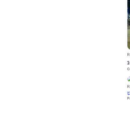
R
1
C
R
P