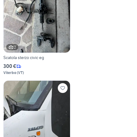
2
Scatola sterzo civic eg
300 €
Viterbo
(
VT
)