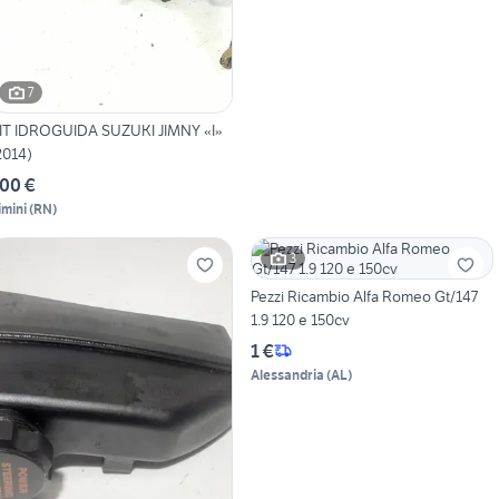
7
IT IDROGUIDA SUZUKI JIMNY «I»
2014)
00 €
imini
(
RN
)
3
Pezzi Ricambio Alfa Romeo Gt/147
1.9 120 e 150cv
1 €
Alessandria
(
AL
)