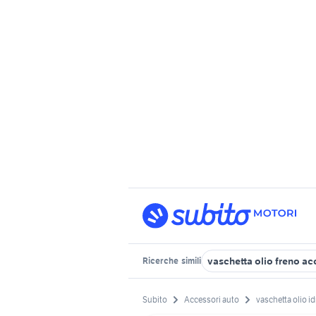
vaschetta olio freno a
Ricerche
simili
Subito
Accessori auto
vaschetta olio i