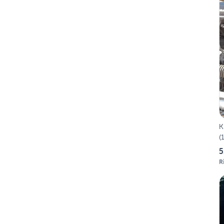
K
(
5
R