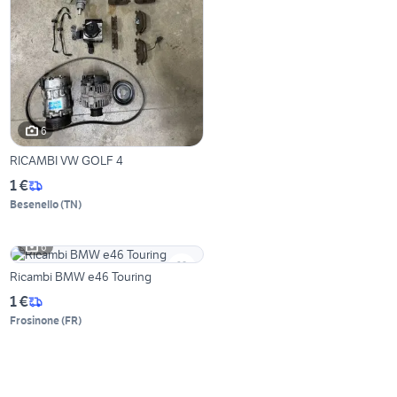
6
RICAMBI VW GOLF 4
1 €
Besenello
(
TN
)
6
Ricambi BMW e46 Touring
1 €
Frosinone
(
FR
)