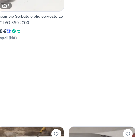
5
icambio Serbatoio olio servosterzo
OLVO S60 2000
8 €
apoli
(
NA
)