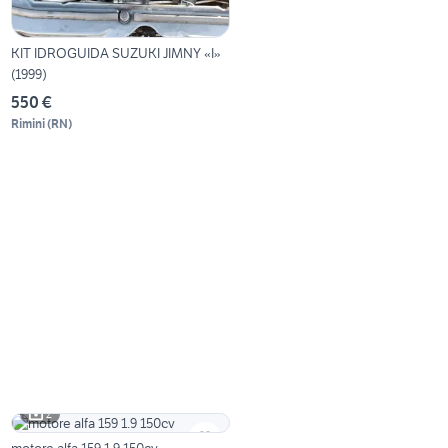
KIT IDROGUIDA SUZUKI JIMNY «I»
(1999)
550 €
Rimini
(
RN
)
2
motore alfa 159 1.9 150cv