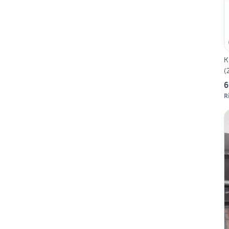
K
(
6
R