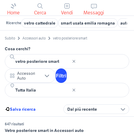
Home
Cerca
Vendi
Messaggi
vetro cattedrale
smart usata emilia romagna
auto s
Ricerche
Subito
Accessori auto
vetro posteriore smart
Cosa cerchi?
Accessori
Filtri
Auto
Salva ricerca
Dal più recente
647 risultati
Vetro posteriore smart in Accessori auto