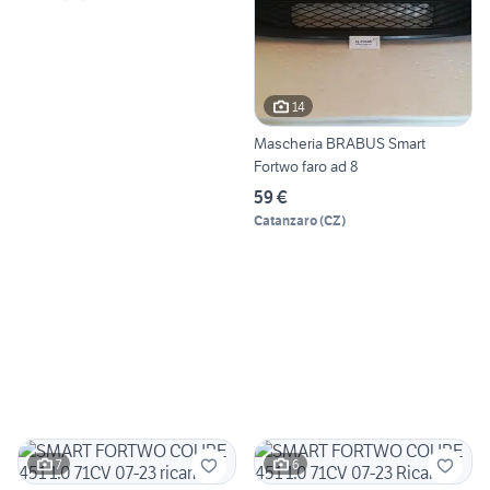
14
Mascheria BRABUS Smart
Fortwo faro ad 8
59 €
Catanzaro
(
CZ
)
7
6