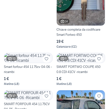
14
Chiave completa da codificare
Smart Fortwo 450
19 €
Catanzaro
(
CZ
)
10
8
Smart forfour 454 1.1 75cv 04-06 -
SMART FORTWO COUPE 450
ricambi
0.8 CDI 41CV -ricambi
1 €
1 €
Matino
(
LE
)
Matino
(
LE
)
10
SMART FORFOUR 454 1.1 75CV