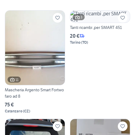
3
Tanti ricambi ,per SMART 451
20 €
Torino
(
TO
)
11
Mascheria Argento Smart Fortwo
faro ad 8
75 €
Catanzaro
(
CZ
)