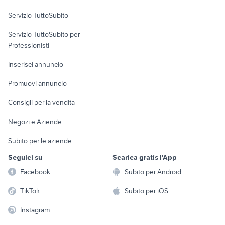
Servizio TuttoSubito
elettronica
per la casa e la
sports e hobby
Servizio TuttoSubito per
persona
Informatica
Animali
Professionisti
Arredamento e
Console e
Accessori per
Casalinghi
Inserisci annuncio
Videogiochi
animali
Elettrodomestici
Promuovi annuncio
Audio/Video
Musica e Film
Giardino e Fai da te
Consigli per la vendita
Fotografia
Libri e Riviste
Abbigliamento e
Negozi e Aziende
Telefonia
Strumenti Musicali
Accessori
Subito per le aziende
Sports
Tutto per i bambini
Seguici su
Scarica gratis l'App
Biciclette
Facebook
Subito per Android
Collezionismo
TikTok
Subito per iOS
Instagram