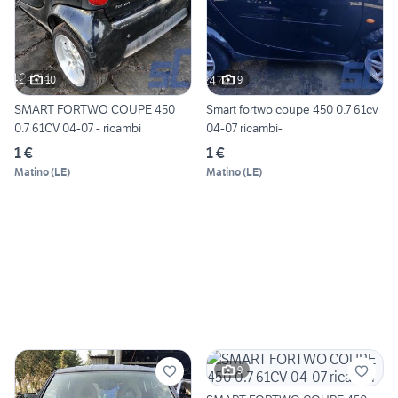
10
9
SMART FORTWO COUPE 450
Smart fortwo coupe 450 0.7 61cv
0.7 61CV 04-07 - ricambi
04-07 ricambi-
1 €
1 €
Matino
(
LE
)
Matino
(
LE
)
9