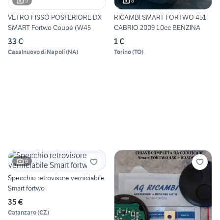
5
8
VETRO FISSO POSTERIORE DX
RICAMBI SMART FORTWO 451
SMART Fortwo Coupé (W45
CABRIO 2009 1.0cc BENZINA
33 €
1 €
Casalnuovo di Napoli
(
NA
)
Torino
(
TO
)
6
Specchio retrovisore verniciabile
Smart fortwo
35 €
Catanzaro
(
CZ
)