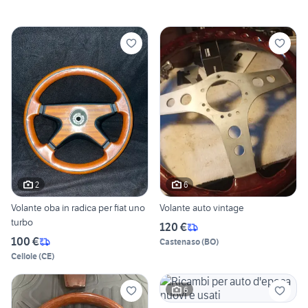
2
6
Volante oba in radica per fiat uno
Volante auto vintage
turbo
120 €
100 €
Castenaso
(
BO
)
Cellole
(
CE
)
6