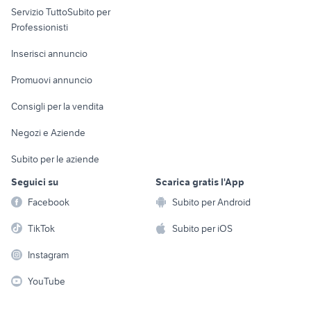
Servizio TuttoSubito per
persona
Informatica
Animali
Professionisti
Arredamento e
Console e
Accessori per
Casalinghi
Inserisci annuncio
Videogiochi
animali
Elettrodomestici
Promuovi annuncio
Audio/Video
Musica e Film
Giardino e Fai da te
Consigli per la vendita
Fotografia
Libri e Riviste
Abbigliamento e
Negozi e Aziende
Telefonia
Strumenti Musicali
Accessori
Subito per le aziende
Sports
Tutto per i bambini
Seguici su
Scarica gratis l'App
Biciclette
Facebook
Subito per Android
Collezionismo
TikTok
Subito per iOS
Instagram
YouTube