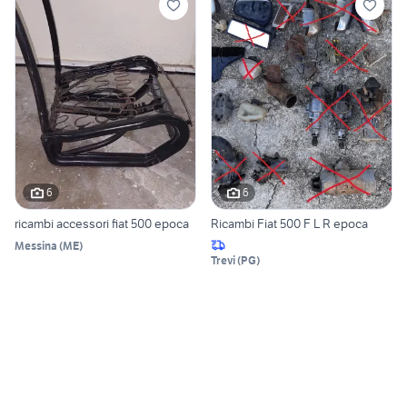
6
6
ricambi accessori fiat 500 epoca
Ricambi Fiat 500 F L R epoca
Messina
(
ME
)
Trevi
(
PG
)