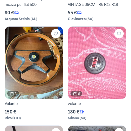
mozzo per fiat 500
VINTAGE 36CM - R5 R12 R18
80 €
55 €
Arquata Scrivia
(
AL
)
Giovinazzo
(
BA
)
3
6
Volante
volante
150 €
180 €
Rivoli
(
TO
)
Milano
(
MI
)