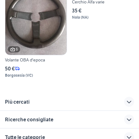
Cerchio Alfa varie
35 €
Nola
(
NA
)
6
Volante OBA d'epoca
50 €
Borgosesia
(
VC
)
Più cercati
Correlati
Richerche simili
Suggerimenti
Ricerche consigliate
volante nissan
auto usate pescara
alfa romeo tonale
auto usate imola
patrol gr y61
volante giulietta
auto usate reggio
fiorino pick up
Tutte le categorie
emilia