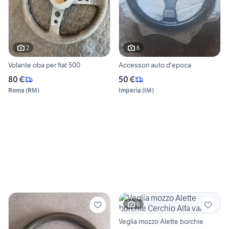
2
6
Volante oba per fiat 500
Accessori auto d'epoca
80 €
50 €
Roma
(
RM
)
Imperia
(
IM
)
6
Veglia mozzo Alette borchie