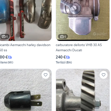
6
6
icambi Aermacchi harley davidson
carburatore dellorto VHB 30 AS
50 ss
Aermacchi Ducati
00 €
240 €
ilano
(
MI
)
Terlizzi
(
BA
)