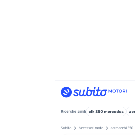
clk 350 mercedes
ae
Ricerche
simili
Subito
Accessori moto
aermacchi 350