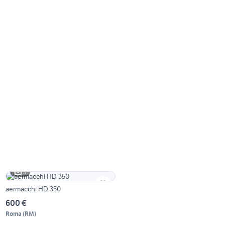
3
aermacchi HD 350
600 €
Roma
(
RM
)