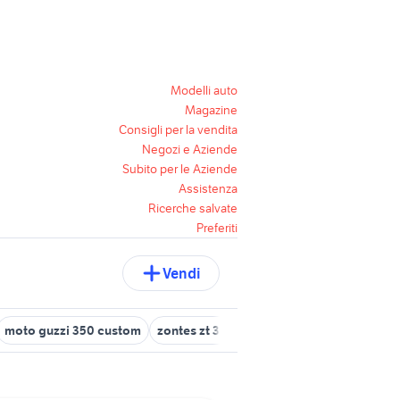
Modelli auto
Magazine
Consigli per la vendita
Negozi e Aziende
Subito per le Aziende
Assistenza
Ricerche salvate
Preferiti
Vendi
moto guzzi 350 custom
zontes zt 350 r
moto morini excalibur 