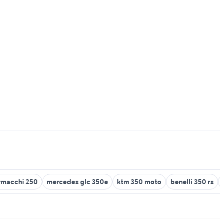
rmacchi 250
mercedes glc 350e
ktm 350 moto
benelli 350 rs