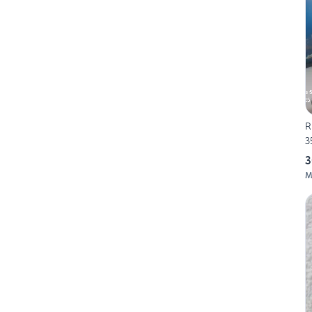
R
3
3
M