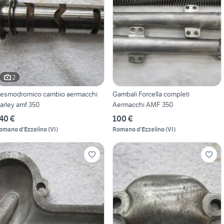
2
esmodromico cambio aermacchi
Gambali Forcella completi
arley amf 350
Aermacchi AMF 350
40 €
100 €
omano d'Ezzelino
(
VI
)
Romano d'Ezzelino
(
VI
)