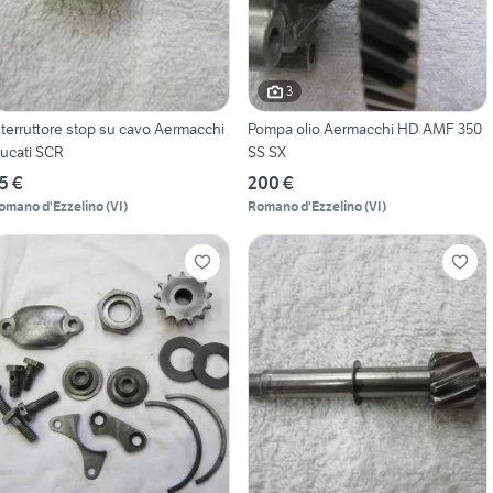
3
nterruttore stop su cavo Aermacchi
Pompa olio Aermacchi HD AMF 350
ucati SCR
SS SX
5 €
200 €
omano d'Ezzelino
(
VI
)
Romano d'Ezzelino
(
VI
)