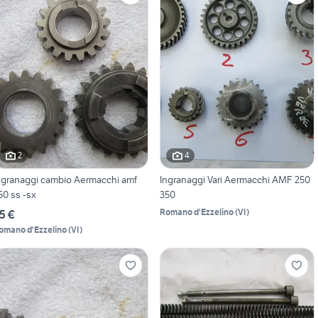
2
4
ngranaggi cambio Aermacchi amf
Ingranaggi Vari Aermacchi AMF 250
50 ss -sx
350
Romano d'Ezzelino
(
VI
)
5 €
omano d'Ezzelino
(
VI
)