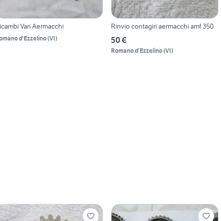
icambi Vari Aermacchi
Rinvio contagiri aermacchi amf 350
omano d'Ezzelino
(
VI
)
50 €
Romano d'Ezzelino
(
VI
)