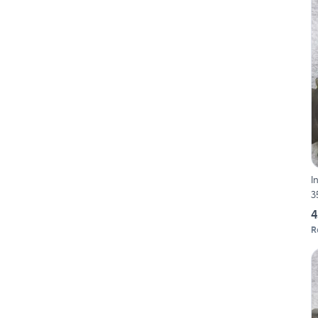
I
3
4
R