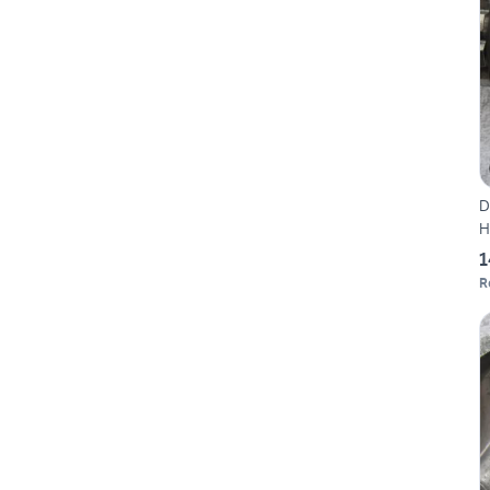
D
H
1
R