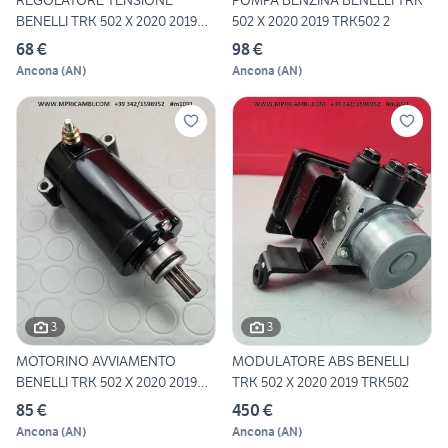
REGOLATORE TENSIONE
POMPA BENZINA BENELLI TRK
BENELLI TRK 502 X 2020 2019
502 X 2020 2019 TRK502 2
TR
68 €
98 €
Ancona
(
AN
)
Ancona
(
AN
)
3
3
MOTORINO AVVIAMENTO
MODULATORE ABS BENELLI
BENELLI TRK 502 X 2020 2019
TRK 502 X 2020 2019 TRK502
TR
85 €
450 €
Ancona
(
AN
)
Ancona
(
AN
)