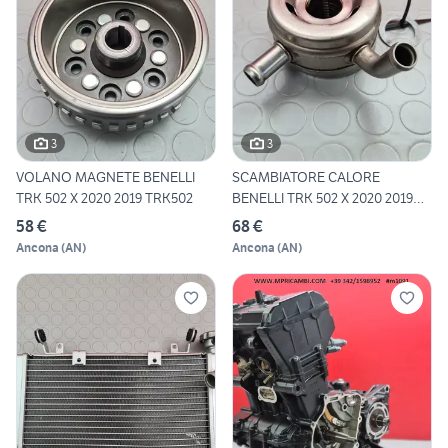
3
3
VOLANO MAGNETE BENELLI
SCAMBIATORE CALORE
TRK 502 X 2020 2019 TRK502
BENELLI TRK 502 X 2020 2019
TRK
58 €
68 €
Ancona
(
AN
)
Ancona
(
AN
)