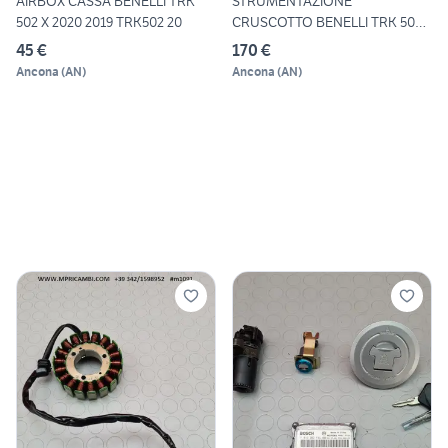
AIRBOX CASSA BENELLI TRK
STRUMENTAZIONE
502 X 2020 2019 TRK502 20
CRUSCOTTO BENELLI TRK 502
X 2020 20
45 €
170 €
Ancona
(
AN
)
Ancona
(
AN
)