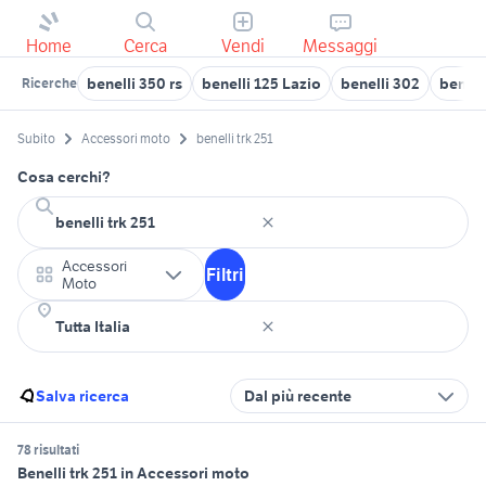
Home
Cerca
Vendi
Messaggi
benelli 350 rs
benelli 125 Lazio
benelli 302
benel
Ricerche
Subito
Accessori moto
benelli trk 251
Cosa cerchi?
Accessori
Filtri
Moto
Salva ricerca
Dal più recente
78 risultati
Benelli trk 251 in Accessori moto