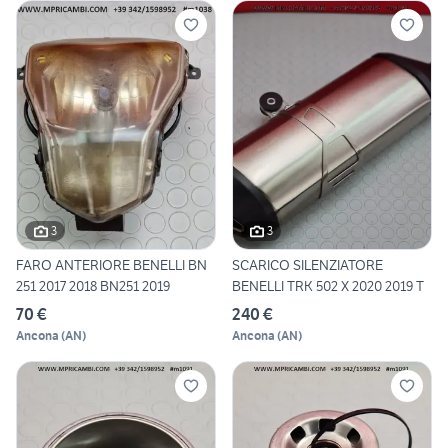
3
3
FARO ANTERIORE BENELLI BN
SCARICO SILENZIATORE
251 2017 2018 BN251 2019
BENELLI TRK 502 X 2020 2019 T
70 €
240 €
Ancona
(
AN
)
Ancona
(
AN
)