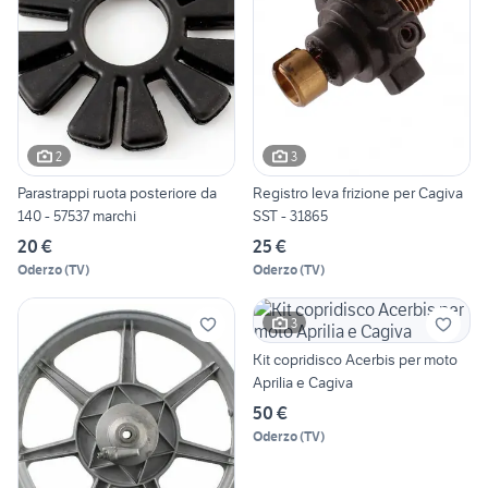
2
3
Parastrappi ruota posteriore da
Registro leva frizione per Cagiva
140 - 57537 marchi
SST - 31865
20 €
25 €
Oderzo
(
TV
)
Oderzo
(
TV
)
3
Kit copridisco Acerbis per moto
Aprilia e Cagiva
50 €
Oderzo
(
TV
)