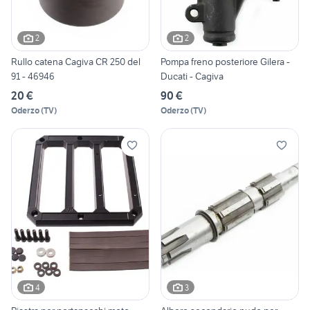
2
2
Rullo catena Cagiva CR 250 del
Pompa freno posteriore Gilera -
91 - 46946
Ducati - Cagiva
20 €
90 €
Oderzo
(
TV
)
Oderzo
(
TV
)
4
3