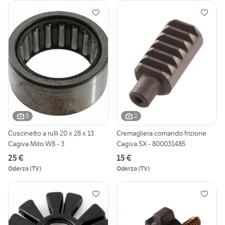
5
2
Cuscinetto a rulli 20 x 28 x 13
Cremagliera comando frizione
Cagiva Mito W8 - 3
Cagiva SX - 800031485
25 €
15 €
Oderzo
(
TV
)
Oderzo
(
TV
)