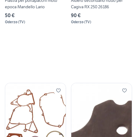
Piastra per portapacchi moto
Albero secondario nudo per
epoca Mandello Lario
Cagiva RX 250 26186
50 €
90 €
Oderzo
(
TV
)
Oderzo
(
TV
)