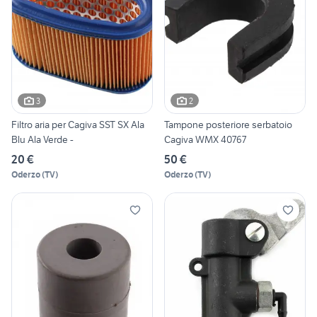
3
2
Filtro aria per Cagiva SST SX Ala
Tampone posteriore serbatoio
Blu Ala Verde -
Cagiva WMX 40767
20 €
50 €
Oderzo
(
TV
)
Oderzo
(
TV
)