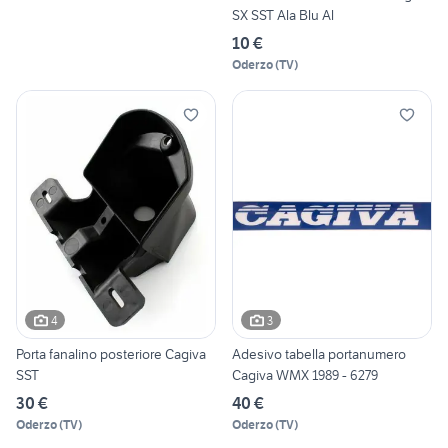
SX SST Ala Blu Al
10 €
Oderzo
(
TV
)
4
3
Porta fanalino posteriore Cagiva
Adesivo tabella portanumero
SST
Cagiva WMX 1989 - 6279
30 €
40 €
Oderzo
(
TV
)
Oderzo
(
TV
)