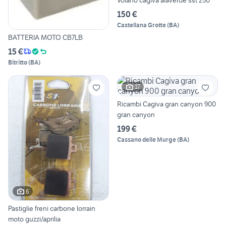
Volano cagiva alaverde sst 250
150 €
Castellana Grotte
(
BA
)
BATTERIA MOTO CB7LB
15 €
Bitritto
(
BA
)
17
Ricambi Cagiva gran canyon 900
gran canyon
199 €
Cassano delle Murge
(
BA
)
6
Pastiglie freni carbone lorrain
moto guzzi/aprilia