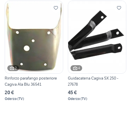
2
4
Rinforzo parafango posteriore
Guidacatena Cagiva SX 250 -
Cagiva Ala Blu 36541
27678
20 €
45 €
Oderzo
(
TV
)
Oderzo
(
TV
)